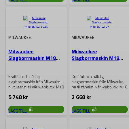
MILWAUKEE
MILWAUKEE
Milwaukee
Milwaukee
Slagborrmaskin M18
Slagborrmaskin M18
BLPD2-502X
BLPD2-0X
Kraftfull och pålitlig
Kraftfull och pålitlig
slagborrmaskin från Milwaukee
slagborrmaskin från Milwaukee
nu tillgänglig i vår webbutik! M18
nu tillgänglig i vår webbutik! M18
BLPD2-502X-modellen har en…
BLPD2-0X-modellen har en…
5 748
kr
2 668
kr
LÄGG TILL
LÄGG TILL