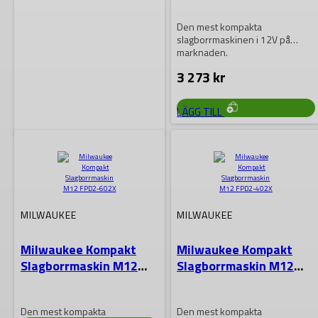
Den mest kompakta
slagborrmaskinen i 12V på
marknaden.
3 273
kr
LÄGG TILL
MILWAUKEE
Milwaukee
Slagborrmaskin M18
FPD3-402C
MILWAUKEE
MILWAUKEE
Upptäck den nya Milwaukee
Milwaukee Kompakt
Milwaukee Kompakt
Slagborrmaskinen M18 FPD3-
Slagborrmaskin M12
Slagborrmaskin M12
402C! Med sin unika teknik och
FPD2-602X
FPD2-402X
kraftfulla motor är…
6 463
kr
Den mest kompakta
Den mest kompakta