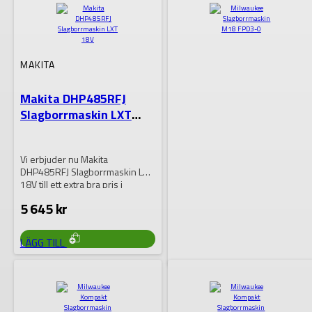
MAKITA
Makita DHP485RFJ
Slagborrmaskin LXT
18V
Vi erbjuder nu Makita
DHP485RFJ Slagborrmaskin LXT
18V till ett extra bra pris i
begränsat…
5 645
kr
LÄGG TILL
MILWAUKEE