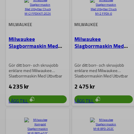
MILWAUKEE
MILWAUKEE
Milwaukee
Milwaukee
Slagborrmaskin Med
Slagborrmaskin Med
Utbytbar Chuck M12
Utbytbar Chuck M12
FPDXKIT-202X
FPDX-0
Gör ditt borr- och skruvjobb
Gör ditt borr- och skruvjobb
enklare med Milwaukee
enklare med Milwaukee
Slagborrmaskin Med Utbytbar
Slagborrmaskin Med Utbytbar
Chuck M12 FPDXKIT-202X.
Chuck M12 FPDX-0. Denna…
4 235
kr
2 475
kr
Denna…
LÄGG TILL
LÄGG TILL