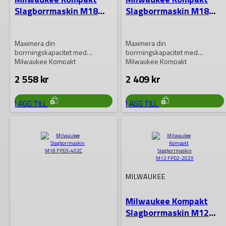
Slagborrmaskin M18
Slagborrmaskin M18
BLPDRC-0X
BLPDRC-0
Maximera din
Maximera din
borrningskapacitet med
borrningskapacitet med
Milwaukee Kompakt
Milwaukee Kompakt
Slagborrmaskin M18 BLPDRC-
Slagborrmaskin M18 BLPDRC-0!
2 558
kr
2 409
kr
0X! Kombinerar kraftfull
Kombinerar kraftfull prestanda
prestanda med kompakt
med kompakt design….
design….
LÄGG TILL
LÄGG TILL
MILWAUKEE
Milwaukee Kompakt
Slagborrmaskin M12
FPD2-202X