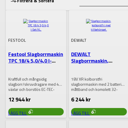
Filtrera & Sortera
Lagerstatus
FESTOOL
DEWALT
VISA RESULTAT
Festool Slagborrmaskin
DEWALT
TPC 18/4 5,0/4,0 I-
Slagborrmaskin,
Set/XL
kolborstfri med
tillbehörsset
Kraftfull och mångsidig
18V XR kolborstfri
slagborr/skruvdragare med 4
slagborrmaskin med 2 batterier,
växlar och borstlös EC-TEC-
måttband och komplett 32-
motor. Festool QUADRIVE TPC
delars tillbehörsset – perfekt
12 944
kr
6 244
kr
18/4 klarar…
för…
LÄGG TILL
LÄGG TILL