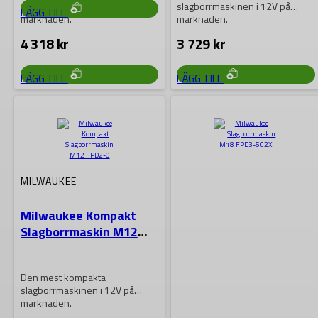
slagborrmaskinen i 12V på
slagborrmaskinen i 12V på
LÄGG TILL
marknaden.
marknaden.
4 318
kr
3 729
kr
LÄGG TILL
LÄGG TILL
MILWAUKEE
Milwaukee Kompakt
Slagborrmaskin M12
FPD2-0
Den mest kompakta
slagborrmaskinen i 12V på
marknaden.