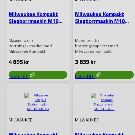
Milwaukee Kompakt
Milwaukee Kompakt
Slagborrmaskin M18
Slagborrmaskin M18
BLPDRC-402C
BLPDRC-202C
Maximera din
Maximera din
borrningskapacitet med
borrningskapacitet med
Milwaukee Kompakt
Milwaukee Kompakt
Slagborrmaskin M18 BLPDRC-
Slagborrmaskin M18 BLPDRC-
4 895
kr
3 839
kr
402C! Kombinerar kraftfull
202C! Kombinerar kraftfull
prestanda med kompakt
prestanda med kompakt
design….
design….
LÄGG TILL
LÄGG TILL
MILWAUKEE
MILWAUKEE
Milwaukee Kompakt
Milwaukee Kompakt