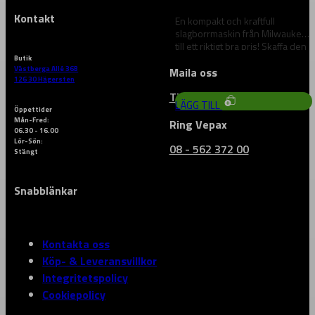
Kontakt
En kompakt och kraftfull
slagborrmaskin från Milwaukee
till ett riktigt bra pris! Skaffa den
hos…
Butik
3 438
kr
Västberga Allé 36B
Maila oss
126 30 Hägersten
Till vårt kontaktformulär
LÄGG TILL
Öppettider
Mån-Fred:
Ring Vepax
06.30 - 16.00
Lör-Sön:
08 - 562 372 00
Stängt
Snabblänkar
Kontakta oss
Köp- & Leveransvillkor
Integritetspolicy
Cookiepolicy