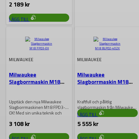
2 189
kr
LÄGG TILL
MILWAUKEE
Milwaukee
Slagborrmaskin M18
MILWAUKEE
MILWAUKEE
FPD3-502X
Milwaukee
Milwaukee
Upptäck den nya Milwaukee
Slagborrmaskin M18
Slagborrmaskin M18
Slagborrmaskinen M18 FPD3-
FPD3-0X
BLPD2-402X
502X! Med sin unika teknik och
kraftfulla motor är…
6 683
kr
Upptäck den nya Milwaukee
Kraftfull och pålitlig
Slagborrmaskinen M18 FPD3-
slagborrmaskin från Milwaukee
0X! Med sin unika teknik och
nu tillgänglig i vår webbutik! M18
LÄGG TILL
kraftfulla motor är…
BLPD2-402X-modellen har en…
3 108
kr
5 555
kr
LÄGG TILL
LÄGG TILL