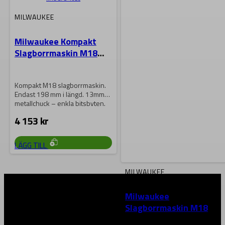
MILWAUKEE
Milwaukee Kompakt
Slagborrmaskin M18
BPD-402C
Kompakt M18 slagborrmaskin.
Endast 198 mm i längd. 13mm
metallchuck – enkla bitsbyten.
17-stegs momentinställning…
4 153
kr
LÄGG TILL
MILWAUKEE
Milwaukee
Slagborrmaskin M18
BPD-202C