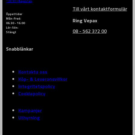
126 30 Hägersten
Till vårt kontaktformulär
Öppettider
Mån-Fred:
Ring Vepax
06.30 - 16.00
Lör-Sön:
08 - 562 372 00
Stängt
Snabblänkar
Kontakta oss
Köp- & Leveransvillkor
Integritetspolicy
Cookiepolicy
Kampanjer
Uthyrning