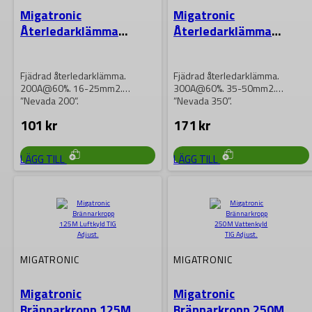
Migatronic
Migatronic
Återledarklämma
Återledarklämma
fjädrad 200A
fjädrad 300A
Fjädrad återledarklämma.
Fjädrad återledarklämma.
200A@60%. 16-25mm2.
300A@60%. 35-50mm2.
”Nevada 200”.
”Nevada 350”.
101
kr
171
kr
LÄGG TILL
LÄGG TILL
MIGATRONIC
MIGATRONIC
Migatronic
Migatronic
Brännarkropp 125M
Brännarkropp 250M