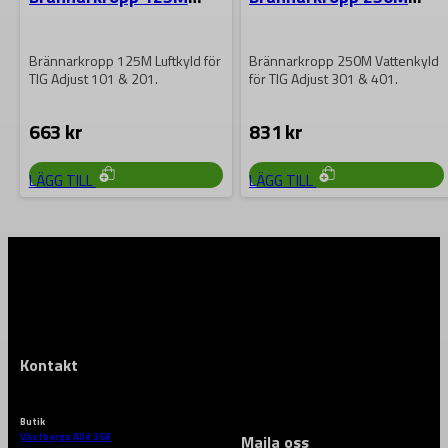
Luftkyld TIG Adjust
Vattenkyld TIG Adjust
Brännarkropp 125M Luftkyld för
Brännarkropp 250M Vattenkyld
TIG Adjust 101 & 201.
för TIG Adjust 301 & 401.
663
kr
831
kr
LÄGG TILL
LÄGG TILL
Kontakt
Butik
Västberga Allé 36B
Maila oss