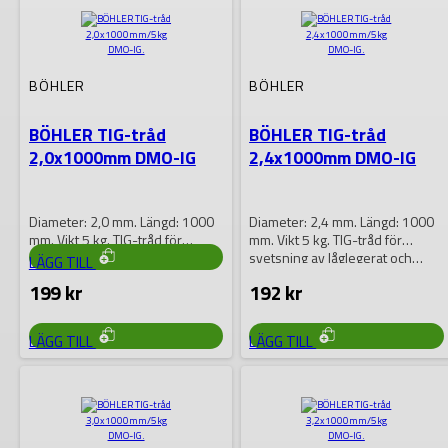
BYMAT
Bymat 9020 RS Betning
& Rengöringsmaskin
BÖHLER
BÖHLER
BÖHLER TIG-tråd
BÖHLER TIG-tråd
Bymat 9020 RS är en
2,0x1000mm DMO-IG
2,4x1000mm DMO-IG
professionell betnings- och
rengöringsmaskin utvecklad för
kontinuerlig drift i produktion….
53 625
kr
Diameter: 2,0 mm. Längd: 1000
Diameter: 2,4 mm. Längd: 1000
mm. Vikt 5 kg. TIG-tråd för
mm. Vikt 5 kg. TIG-tråd för
svetsning av låglegerat och…
svetsning av låglegerat och…
LÄGG TILL
199
kr
192
kr
LÄGG TILL
LÄGG TILL