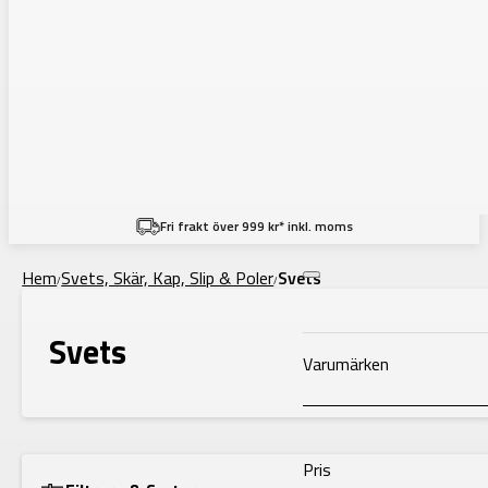
Filtering
Fri frakt över 999 kr* inkl. moms
Hem
Svets, Skär, Kap, Slip & Poler
Svets
/
/
Svets
Varumärken
Pris