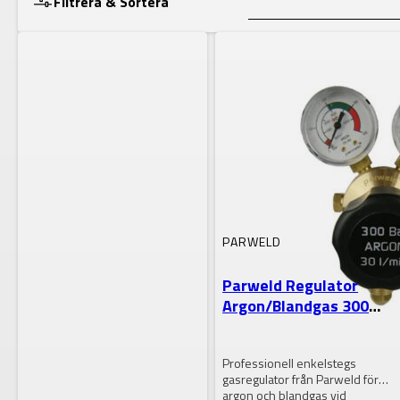
Filtrera & Sortera
Lagerstatus
VISA RESULTAT
PARWELD
Parweld Regulator
Argon/Blandgas 300
Bar E700123
Professionell enkelstegs
gasregulator från Parweld för
argon och blandgas vid