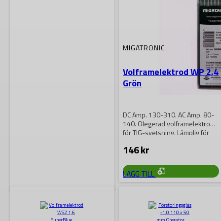
MIGATRONIC
Volframelektrod WP 2,4
Grön
DC Amp. 130-310. AC Amp. 80-
140. Olegerad volframelektrod
för TIG-svetsning. Lämplig för
AC/DC-svetsning i aluminium…
146
kr
LÄGG TILL
ROTHENBERGER