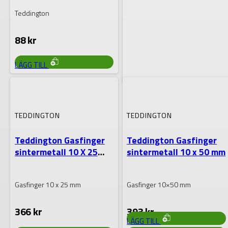
Teddington
88
kr
LÄGG TILL
TEDDINGTON
Teddington
TEDDINGTON
TEDDINGTON
Anslutningsnippel SS
6×25 mm
Teddington Gasfinger
Teddington Gasfinger
sintermetall 10 X 25
sintermetall 10 x 50 mm
Anslutningsnippel i SS 6×25 mm
mm
rör
Gasfinger 10 x 25 mm
Gasfinger 10×50 mm
31
kr
366
kr
393
kr
LÄGG TILL