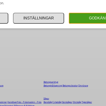
on.
INSTÄLLNINGAR
GODKÄN
Betongverktyg
dare
Betonghåltagning
Betongvibrator
Omrörare
Sågar
skiner
Handöverfräs - Fräsmaskin - Fräs
Bandsåg
Cirkelsåg
Sänksågar
Sticksåg
Tigersågar
ktyg
Nitpistol
Plåtsaxar & Nibblare