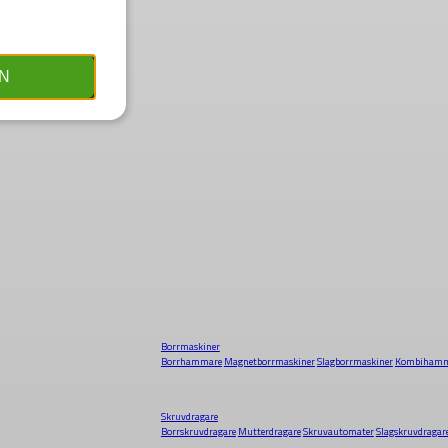
N
Borrmaskiner
Borrhammare
Magnetborrmaskiner
Slagborrmaskiner
Kombihamm
Skruvdragare
Borrskruvdragare
Mutterdragare
Skruvautomater
Slagskruvdragar