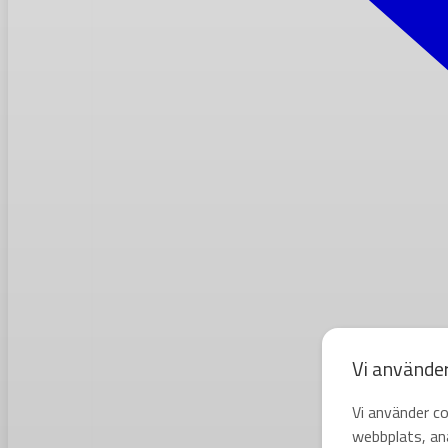
Vi använde
Vi använder co
webbplats, ana