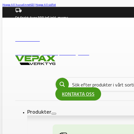
Hoppa till huvudinnehåll
Hoppa till sidfot
Fri frakt över 999 kr* inkl. moms
info@vepax.se
08-562 372 00
BUTIK: Västberga Allé 36B, 12630 Hägersten
KONTAKTA OSS
Produkter