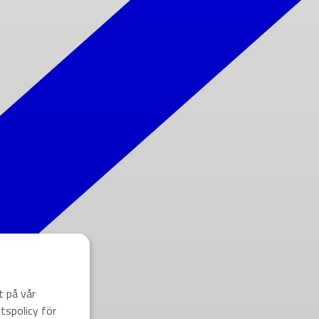
t på vår
tspolicy för