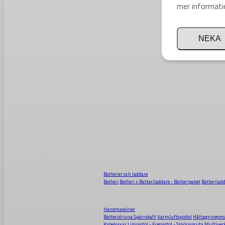
mer informati
NEKA
Batterier och laddare
Batteri
Batteri + Batteriladdare - Batteripaket
Batterilad
Handmaskiner
Batteridrivna Spärrskaft
Varmluftspistol
Håltagningsma
Kabelsaxar
Limpistol - Fogpistol - Smörjspruta
Multiver