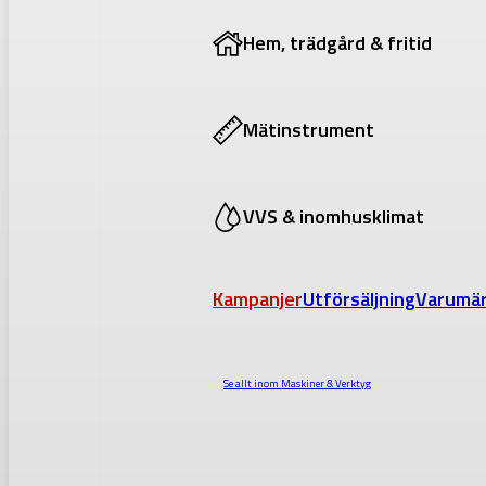
Hem, trädgård & fritid
Mätinstrument
VVS & inomhusklimat
Kampanjer
Utförsäljning
Varumä
Se allt inom
Maskiner & Verktyg