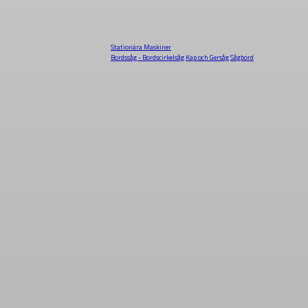
Stationära Maskiner
Bordssåg - Bordscirkelsåg
Kap och Gersåg
Sågbord