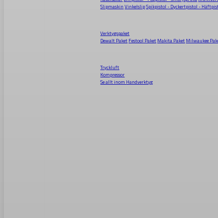
Slipmaskin
Vinkelslip
Spikpistol - Dyckertpistol - Häftpis
Verktygspaket
Dewalt Paket
Festool Paket
Makita Paket
Milwaukee Pak
Tryckluft
Kompressor
Se allt inom
Handverktyg