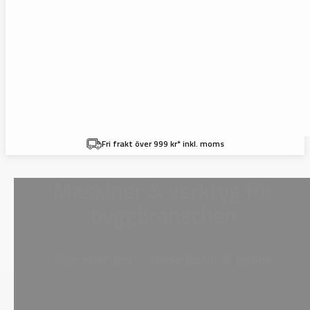
Fri frakt över 999 kr* inkl. moms
Maskiner & verktyg för
byggbranschen
Köp eller hyr! - Både butik & online