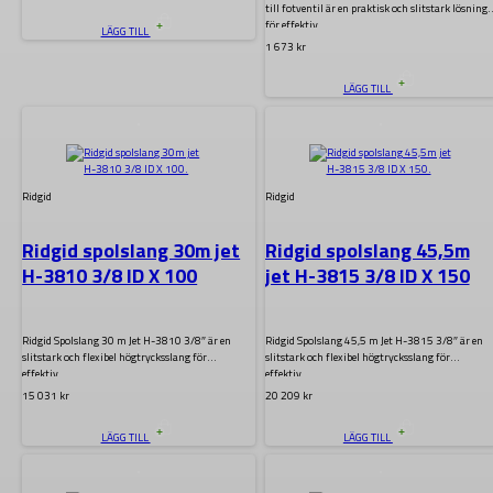
till fotventil är en praktisk och slitstark lösning
för effektiv…
LÄGG TILL
1 673
kr
LÄGG TILL
.
.
Ridgid
Ridgid
Ridgid spolslang 30m jet
Ridgid spolslang 45,5m
H-3810 3/8 ID X 100
jet H-3815 3/8 ID X 150
Ridgid Spolslang 30 m Jet H-3810 3/8″ är en
Ridgid Spolslang 45,5 m Jet H-3815 3/8″ är en
slitstark och flexibel högtrycksslang för
slitstark och flexibel högtrycksslang för
effektiv…
effektiv…
15 031
kr
20 209
kr
LÄGG TILL
LÄGG TILL
.
.