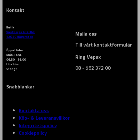
Kontakt
Butik
Västberga Allé 36B
Maila oss
126 30 Hägersten
Till vårt kontaktformulär
Öppettider
Mån-Fred:
Ring Vepax
06.30 - 16.00
Lör-Sön:
08 - 562 372 00
Stängt
Snabblänkar
Kontakta oss
Köp- & Leveransvillkor
Integritetspolicy
Cookiepolicy