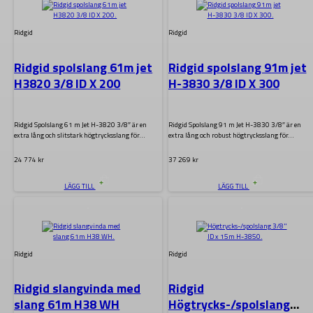
Ridgid
Ridgid
Ridgid spolslang 61m jet
Ridgid spolslang 91m jet
H3820 3/8 ID X 200
H-3830 3/8 ID X 300
Ridgid Spolslang 61 m Jet H-3820 3/8″ är en
Ridgid Spolslang 91 m Jet H-3830 3/8″ är en
extra lång och slitstark högtrycksslang för…
extra lång och robust högtrycksslang för…
24 774
kr
37 269
kr
LÄGG TILL
LÄGG TILL
.
.
Ridgid
Ridgid
Ridgid slangvinda med
Ridgid
slang 61m H38 WH
Högtrycks-/spolslang