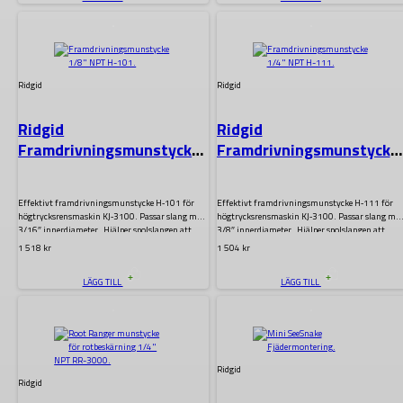
.
.
Ridgid
Ridgid
Ridgid
Ridgid
Framdrivningsmunstycke
Framdrivningsmunstycke
1/8″ NPT H-101
1/4″ NPT H-111
Effektivt framdrivningsmunstycke H‑101 för
Effektivt framdrivningsmunstycke H‑111 för
högtrycksrensmaskin KJ‑3100. Passar slang med
högtrycksrensmaskin KJ‑3100. Passar slang me
3/16″ innerdiameter. Hjälper spolslangen att
3/8″ innerdiameter. Hjälper spolslangen att
enkelt…
enkelt…
1 518
kr
1 504
kr
LÄGG TILL
LÄGG TILL
.
.
Ridgid
Ridgid