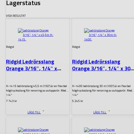
Lagerstatus
VISA RESULTAT
.
.
Ridgid
Ridgid
Ridgid Ledrörsslang
Ridgid Ledrörsslang
Orange 3/16″, 1/4″ x
Orange 3/16″, 1/4″ x 30
45,5m H-1415
H-1400
H-1415 ledrörsslang 45,5 m (150′) är en flexibel
H-1400 ledrörsslang 30 m (100′) är en flexibel
högtrycksslang för rensning av avloppsrör. Med
högtrycksslang för rensning av avloppsrör. Med
1/4″…
1/4″…
7 743
kr
5 245
kr
LÄGG TILL
LÄGG TILL
.
.