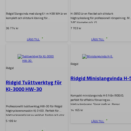
3/8″ ID x 15m H-3850
Ridgid Slangvinda med slang 61 m H38 WH är en
H-3850 är en flexibel och slitstark
komplett och slitstark lösning för…
högtrycksslang för professionell rörspolning. Me
3/8″ diameter och 15…
36 774
kr
7 703
kr
LÄGG TILL
LÄGG TILL
.
.
Ridgid
Ridgid
Ridgid Minislangvinda H-
Ridgid Tvättverktyg för
KJ-3000 HW-30
Kompakt minislangvinda H‑5 från RIDGID,
perfekt för effektiv förvaring av
högtrycksslangar. Slang ingår ej. Passar…
Professionellt tvättverktyg HW-30 för Ridgid
14 165
kr
högtrycksrensmaskin KJ‑3100. Perfekt för
högtrycksrengöring av verktyg, fordon och ytor.
5 199
kr
LÄGG TILL