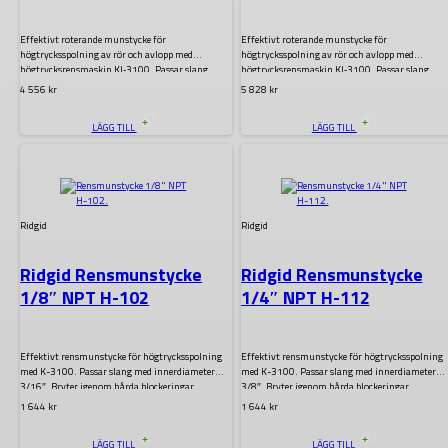
105
115
Effektivt roterande munstycke för
Effektivt roterande munstycke för
högtrycksspolning av rör och avlopp med
högtrycksspolning av rör och avlopp med
högtrycksrensmaskin KJ‑3100. Passar slang
högtrycksrensmaskin KJ‑3100. Passar slang
med…
med…
4 556
kr
5 828
kr
LÄGG TILL
LÄGG TILL
.
.
Ridgid
Ridgid
Ridgid Rensmunstycke
Ridgid Rensmunstycke
1/8″ NPT H-102
1/4″ NPT H-112
Effektivt rensmunstycke för högtrycksspolning
Effektivt rensmunstycke för högtrycksspolning
med K-3100. Passar slang med innerdiameter
med K-3100. Passar slang med innerdiameter
3/16″. Bryter igenom hårda blockeringar…
3/8″. Bryter igenom hårda blockeringar…
1 644
kr
1 644
kr
LÄGG TILL
LÄGG TILL