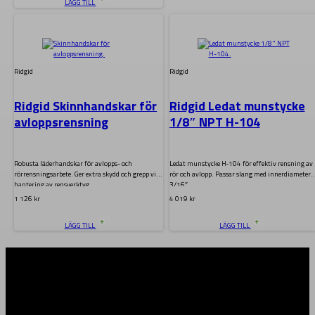
LÄGG TILL
.
.
Ridgid
Ridgid
Ridgid Skinnhandskar för
Ridgid Ledat munstycke
avloppsrensning
1/8″ NPT H-104
Robusta läderhandskar för avlopps- och
Ledat munstycke H‑104 för effektiv rensning av
rörrensningsarbete. Ger extra skydd och grepp vid
rör och avlopp. Passar slang med innerdiameter
hantering av rensverktyg…
3/16″…
1 126
kr
4 019
kr
LÄGG TILL
LÄGG TILL