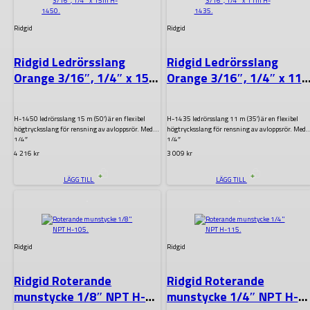
Ridgid
Ridgid
Ridgid Ledrörsslang
Ridgid Ledrörsslang
Orange 3/16″, 1/4″ x 15m
Orange 3/16″, 1/4″ x 11
H-1450
H-1435
H-1450 ledrörsslang 15 m (50′) är en flexibel
H-1435 ledrörsslang 11 m (35′) är en flexibel
högtrycksslang för rensning av avloppsrör. Med
högtrycksslang för rensning av avloppsrör. Med
1/4″…
1/4″…
4 216
kr
3 009
kr
LÄGG TILL
LÄGG TILL
.
.
Ridgid
Ridgid
Ridgid Roterande
Ridgid Roterande
munstycke 1/8″ NPT H-
munstycke 1/4″ NPT H-