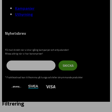
Kampanjer
Uthyrning
Nyhetsbrev
Få mail direkt när vi drar igång kampanjer och erbjudanden!
Missa aldrig när vi har kanonpriser!
Email
SKICKA
* Fraktkostnad kan tillkomma på tunga och/eller skrymmande produkter
Filtrering