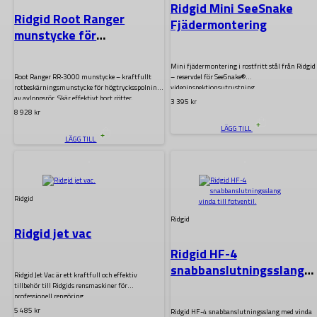
Ridgid Mini SeeSnake
Ridgid Root Ranger
Fjädermontering
munstycke för
rotbeskärning 1/4″ NPT
RR-3000
Mini fjädermontering i rostfritt stål från Ridgid
Root Ranger RR‑3000 munstycke – kraftfullt
– reservdel för SeeSnake®
rotbeskärningsmunstycke för högtrycksspolning
videoinspektionsutrustning.
av avloppsrör. Skär effektivt bort rötter,…
3 395
kr
8 928
kr
LÄGG TILL
LÄGG TILL
.
.
Ridgid
Ridgid
Ridgid jet vac
Ridgid HF-4
snabbanslutningsslang
Ridgid Jet Vac är ett kraftfull och effektiv
vinda till fotventil
tillbehör till Ridgids rensmaskiner för
professionell rengöring…
5 485
kr
Ridgid HF-4 snabbanslutningsslang med vinda