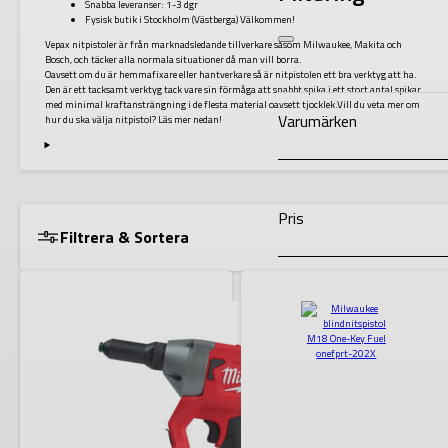
Snabba leveranser: 1-3 dgr
Fysisk butik i Stockholm (Västberga) Välkommen!
Vepax nitpistoler är från marknadsledande tillverkare såsom Milwaukee, Makita och
Bosch, och täcker alla normala situationer då man vill borra.
Oavsett om du är hemmafixare eller hantverkare så är nitpistolen ett bra verktyg att ha.
Den är ett tacksamt verktyg tack vare sin förmåga att snabbt spika i ett stort antal spikar
med minimal kraftansträngning i de flesta material oavsett tjocklek.Vill du veta mer om
Varumärken
hur du ska välja nitpistol? Läs mer nedan!
Pris
Filtrera & Sortera
Lagerstatus
VISA RESULTAT