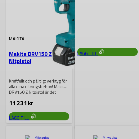
One-Key Fuel onefprt-
202X
M18 ONE-KEY FUEL
blindnitspistol är en trådlös
lösning som ger snabb och
enkel nitning, samtidigt…
19 388
kr
MAKITA
Makita DRV150 Z
LÄGG TILL
Nitpistol
Kraftfullt och pålitligt verktyg för
alla dina nitningsbehov! Makita
DRV150 Z Nitpistol är det
perfekta…
11 231
kr
LÄGG TILL
MAKITA