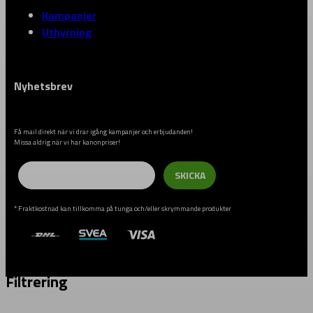
Kampanjer
Uthyrning
Nyhetsbrev
Få mail direkt när vi drar igång kampanjer och erbjudanden!
Missa aldrig när vi har kanonpriser!
Email
SKICKA
* Fraktkostnad kan tillkomma på tunga och/eller skrymmande produkter
Filtrering