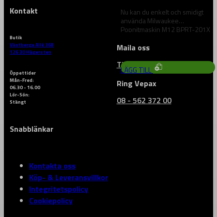
Kontakt
Nu kan du enkelt och smidigt
använda Milwaukee
Popnitmaskin M12 BPRT-201X
för att sätta rätt…
Butik
4 648
kr
Västberga Allé 36B
Maila oss
126 30 Hägersten
Till vårt kontaktformulär
LÄGG TILL
Öppettider
Mån-Fred:
Ring Vepax
06.30 - 16.00
Lör-Sön:
08 - 562 372 00
Stängt
Snabblänkar
Kontakta oss
Köp- & Leveransvillkor
Integritetspolicy
Cookiepolicy