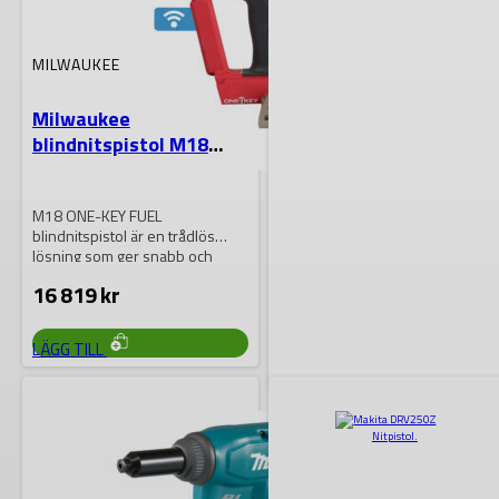
MILWAUKEE
Milwaukee
blindnitspistol M18
One-Key Fuel
M18 ONE-KEY FUEL
blindnitspistol är en trådlös
lösning som ger snabb och
enkel nitning, samtidigt…
16 819
kr
LÄGG TILL
MILWAUKEE
Milwaukee
blindnitspistol M18