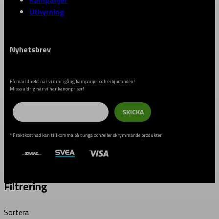
Kampanjer
Uthyrning
Nyhetsbrev
Få mail direkt när vi drar igång kampanjer och erbjudanden!
Missa aldrig när vi har kanonpriser!
Email
SKICKA
* Fraktkostnad kan tillkomma på tunga och/eller skrymmande produkter
Filtrering
Sortera