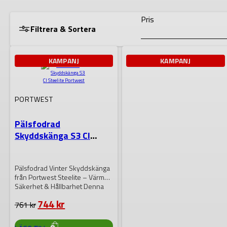
Pris
Filtrera & Sortera
KAMPANJ
KAMPANJ
Lagerstatus
PORTWEST
VISA RESULTAT
Pälsfodrad
Skyddskänga S3 CI
Steelite Portwest
Pälsfodrad Vinter Skyddskänga
från Portwest Steelite – Värme,
Säkerhet & Hållbarhet Denna
CE-certifierade skyddskänga
Det
Det
744
kr
761
kr
är…
ursprungliga
nuvarande
priset
priset
DEN