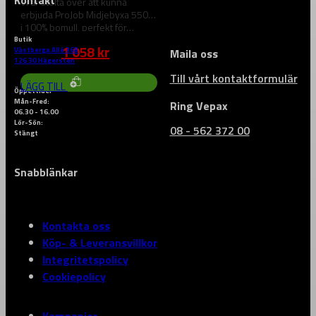
Vi är stolta över att kunna
erbjuda ProJob Midjebyxa 5501
i 100% bomull, perfekt för…
Butik
Det
Det
1 058
kr
Västberga Allé 36B
1 588
kr
Maila oss
ursprungliga
nuvarande
126 30 Hägersten
priset
priset
Till vårt kontaktformulär
DEN
LÄGG TILL
HÄR
var:
är:
Öppettider
PRODUKTEN
Mån-Fred:
1
1
Ring Vepax
HAR
06.30 - 16.00
588 kr.
058 kr.
FLERA
Lör-Sön:
08 - 562 372 00
VARIANTER.
Stängt
DE
OLIKA
ALTERNATIVEN
Snabblänkar
KAN
VÄLJAS
PÅ
PRODUKTSIDAN
Kontakta oss
Köp- & Leveransvillkor
Integritetspolicy
Cookiepolicy