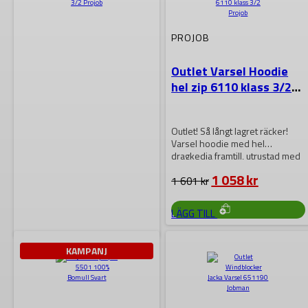
VÄLJAS
OLIKA
OLIKA
PÅ
ALTERNATIVEN
ALTERNATIVEN
PRODUKTSIDAN
KAN
KAN
VÄLJAS
VÄLJAS
PROJOB
PÅ
PÅ
PRODUKTSIDAN
PRODUKTSIDAN
Outlet Varsel Hoodie
hel zip 6110 klass 3/2
Projob
Outlet! Så långt lagret räcker!
Varsel hoodie med hel
dragkedja framtill, utrustad med
grova tänder…
Det
Det
1 058
kr
1 601
kr
ursprungliga
nuvaran
priset
priset
DEN
LÄGG TILL
HÄR
var:
är:
PRODUKTEN
1
1
HAR
601 kr.
058 kr.
FLERA
PROJOB
KAMPANJ
VARIANTER.
DE
OLIKA
Outlet Varsel
ALTERNATIVEN
Sweatshirt Klass 3/2
KAN