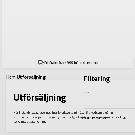
Fri frakt över 999 kr* inkl. moms
Filtering
Hem
Utförsäljning
/
Utförsäljning
Här hittar du begagnade maskiner & verktyg samt kläder & skydd som utgår ur
Varumärken
sortimentet och är på utförsäljning. Har du några frågor gällande maskiner och verktyg,
tveka inte att återkomma!