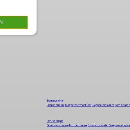
N
Borrmaskiner
Borrhammare
Magnetborrmaskiner
Slagborrmaskiner
Kombihamm
Skruvdragare
Borrskruvdragare
Mutterdragare
Skruvautomater
Slagskruvdragar