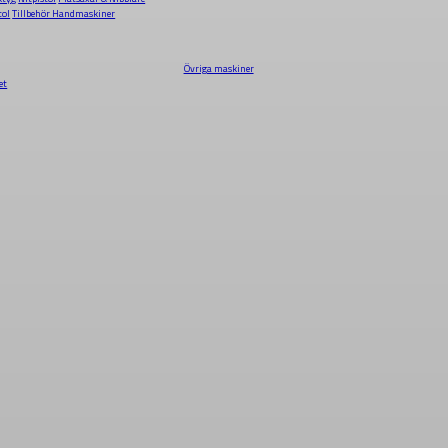
tol
Tillbehör Handmaskiner
Övriga maskiner
et