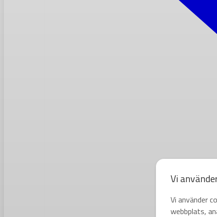
Vi använde
Vi använder co
webbplats, ana