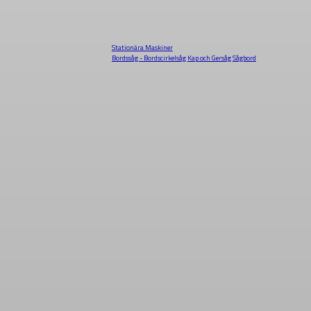
Stationära Maskiner
Bordssåg - Bordscirkelsåg
Kap och Gersåg
Sågbord