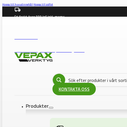
Hoppa till huvudinnehåll
Hoppa till sidfot
Fri frakt över 999 kr* inkl. moms
info@vepax.se
08-562 372 00
BUTIK: Västberga Allé 36B, 12630 Hägersten
KONTAKTA OSS
Produkter