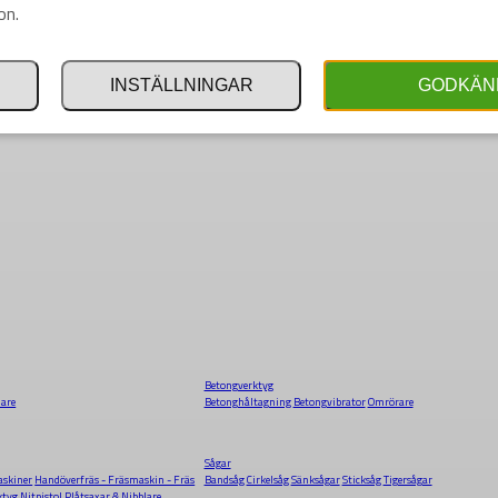
on.
INSTÄLLNINGAR
GODKÄN
Betongverktyg
dare
Betonghåltagning
Betongvibrator
Omrörare
Sågar
skiner
Handöverfräs - Fräsmaskin - Fräs
Bandsåg
Cirkelsåg
Sänksågar
Sticksåg
Tigersågar
ktyg
Nitpistol
Plåtsaxar & Nibblare