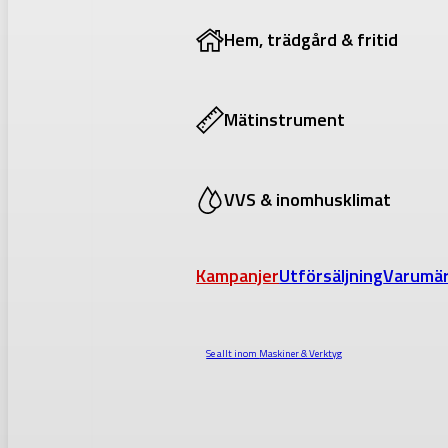
Hem, trädgård & fritid
Mätinstrument
VVS & inomhusklimat
Kampanjer
Utförsäljning
Varumä
Se allt inom
Maskiner & Verktyg