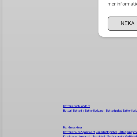
mer informati
NEKA
Batterier och laddare
Batteri
Batteri + Batteriladdare - Batteripaket
Batterilad
Handmaskiner
Batteridrivna Spärrskaft
Varmluftspistol
Håltagningsma
Kabelsaxar
Limpistol - Fogpistol - Smörjspruta
Multiver