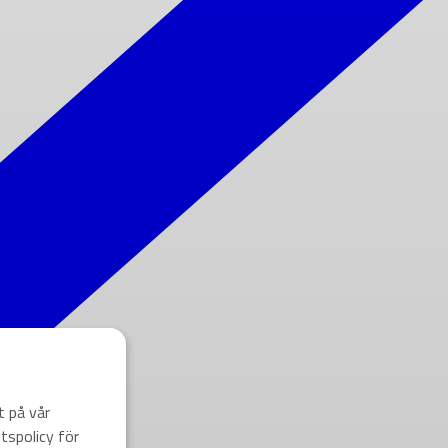
t på vår
tspolicy för