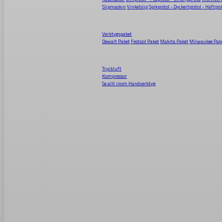
Slipmaskin
Vinkelslip
Spikpistol - Dyckertpistol - Häftpis
Verktygspaket
Dewalt Paket
Festool Paket
Makita Paket
Milwaukee Pak
Tryckluft
Kompressor
Se allt inom
Handverktyg