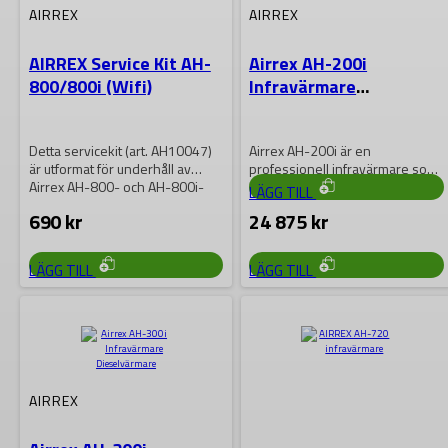
AH200/AH300
AIRREX
AIRREX
AIRREX Service Kit AH-
Airrex AH-200i
Airrex servicekit – artikel
800/800i (Wifi)
Infravärmare
AH10046 – är designat för att
Dieselvärmare
underhålla dina Airrex AH-200
och…
799
kr
Detta servicekit (art. AH10047)
Airrex AH-200i är en
är utformat för underhåll av
professionell infravärmare som
Airrex AH-800- och AH-800i-
kombinerar hög effektivitet med
LÄGG TILL
modeller (Wi-Fi). Kitet…
enkel användning. Den
690
kr
24 875
kr
värmer…
LÄGG TILL
LÄGG TILL
AIRREX