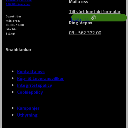
effektiv och behaglig…
Maila oss
4 119
kr
126 30 Hägersten
Till vårt kontaktformulär
Öppettider
LÄGG TILL
Mån-Fred:
Ring Vepax
06.30 - 16.00
Lör-Sön:
08 - 562 372 00
Stängt
Snabblänkar
Kontakta oss
Köp- & Leveransvillkor
Integritetspolicy
Cookiepolicy
Kampanjer
Uthyrning