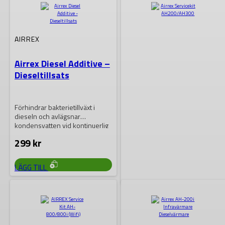
AIRREX
Airrex Diesel Additive –
Dieseltillsats
Förhindrar bakterietillväxt i
dieseln och avlägsnar
kondensvatten vid kontinuerlig
drift Tillsätts vid tankning
299
kr
LÄGG TILL
AIRREX
Airrex Servicekit