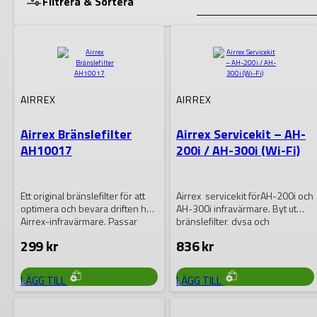
Filtrera & Sortera
Lagerstatus
AIRREX
AIRREX
VISA RESULTAT
Airrex Bränslefilter
Airrex Servicekit – AH-
AH10017
200i / AH-300i (Wi-Fi)
Ett original bränslefilter för att
Airrex servicekit förAH-200i och
optimera och bevara driften hos
AH-300i infravärmare. Byt ut
Airrex-infravärmare. Passar
bränslefilter, dysa och
modellerna AH-200, AH-300…
packningar snabbt och säkert –
299
kr
836
kr
…
LÄGG TILL
LÄGG TILL