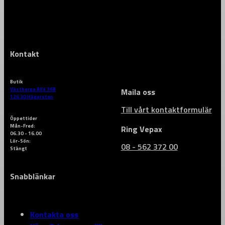
DE
DE
PRODUKTSIDAN
OLIKA
OLIKA
ALTERNATIVEN
ALTERNATIVEN
KAN
KAN
VÄLJAS
VÄLJAS
PÅ
PÅ
PRODUKTSIDAN
PRODUKTSIDAN
Kontakt
Butik
Västberga Allé 36B
Maila oss
126 30 Hägersten
Till vårt kontaktformulär
Öppettider
Mån-Fred:
Ring Vepax
06.30 - 16.00
Lör-Sön:
08 - 562 372 00
Stängt
Snabblänkar
Kontakta oss