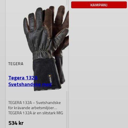
FLERA
FLERA
KAMPANJ
VARIANTER.
VARIANTER.
DE
DE
OLIKA
OLIKA
ALTERNATIVEN
ALTERNATIVEN
KAN
KAN
VÄLJAS
VÄLJAS
PÅ
PÅ
PRODUKTSIDAN
PRODUKTSIDAN
TEGERA
Tegera 132A
Svetshandske med
skärskydd C
TEGERA 132A – Svetshandske
för krävande arbetsmiljöer
TEGERA 132A är en slitstark MIG
svetshandske som…
534
kr