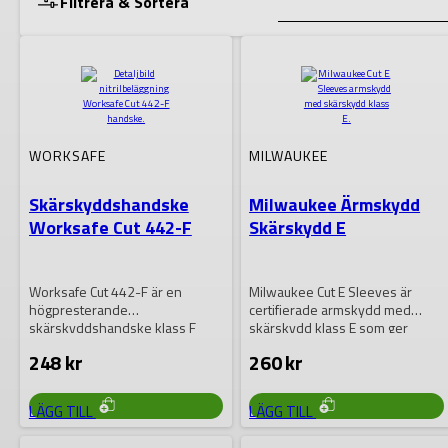
Filtrera & Sortera
Lagerstatus
WORKSAFE
MILWAUKEE
VISA RESULTAT
Skärskyddshandske
Milwaukee Ärmskydd
Worksafe Cut 442-F
Skärskydd E
Worksafe Cut 442-F är en
Milwaukee Cut E Sleeves är
högpresterande
certifierade armskydd med
skärskyddshandske klass F
skärskydd klass E som ger
som kombinerar utmärkt
utmärkt skydd…
248
kr
260
kr
skärmotstånd med komfort…
DEN
DEN
LÄGG TILL
LÄGG TILL
HÄR
HÄR
PRODUKTEN
PRODUKTEN
HAR
HAR