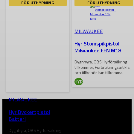
FÖR UTHYRNING
FÖR UTHYRNING
VISA RESULTAT
MILWAUKEE
Hyr Stomspikpistol –
Milwaukee FFN M18
Dygnhyra, OBS Hyrförsäkring
tillkommer, Förbrukningsartiklar
och tillbehör kan tillkomma.
HYR
MILWAUKEE
Hyr Dyckertpistol
Batteri
Dygnhyra, OBS Hyrförsäkring