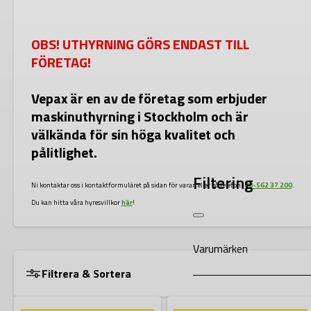
OBS! UTHYRNING GÖRS ENDAST TILL
FÖRETAG!
Vepax är en av de företag som erbjuder
maskinuthyrning i Stockholm och är
välkända för sin höga kvalitet och
pålitlighet.
Filtering
Ni kontaktar oss i kontaktformuläret på sidan för varan eller på telefon:
08-562 37 200
.
Du kan hitta våra hyresvillkor
här
!
Varumärken
Filtrera & Sortera