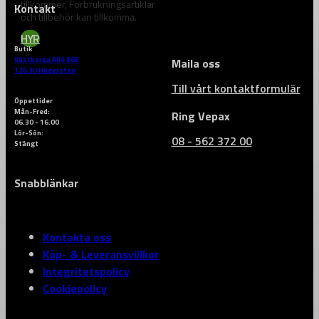
tillkommer, Förbrukningsartiklar
Kontakt
och tillbehör kan tillkomma.
HYR
Butik
Västberga Allé 36B
Maila oss
126 30 Hägersten
Till vårt kontaktformulär
Öppettider
Mån-Fred:
Ring Vepax
06.30 - 16.00
Lör-Sön:
08 - 562 372 00
Stängt
Snabblänkar
Kontakta oss
Köp- & Leveransvillkor
Integritetspolicy
Cookiepolicy