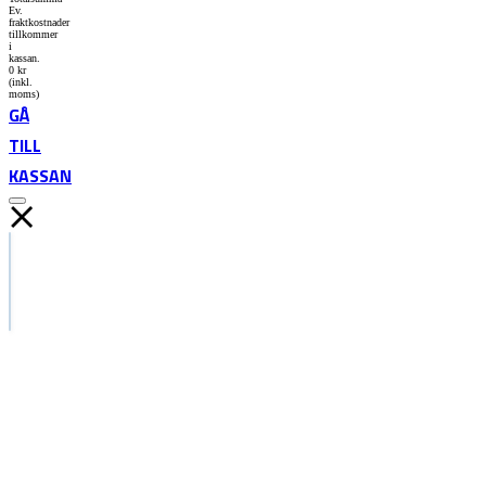
Ev.
fraktkostnader
tillkommer
i
kassan.
0
kr
(inkl.
moms)
GÅ
TILL
KASSAN
Search