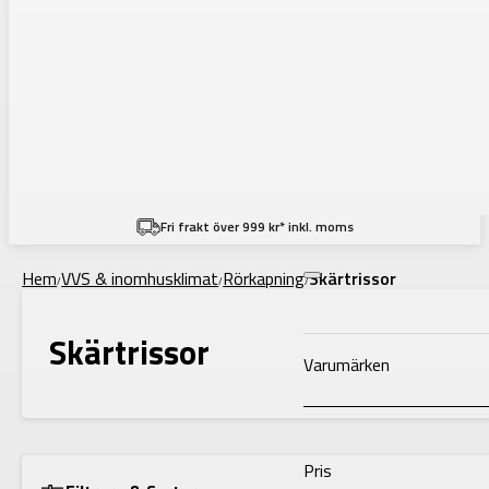
Filtering
Fri frakt över 999 kr* inkl. moms
Hem
VVS & inomhusklimat
Rörkapning
Skärtrissor
/
/
/
Skärtrissor
Varumärken
Pris