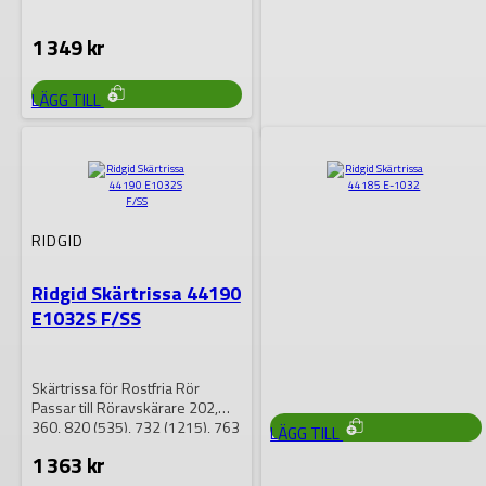
1 349
kr
LÄGG TILL
RIDGID
Ridgid E-
2156Skärtrissa
RIDGID
Ridgid Skärtrissa 44190
Skär trissaFör PE, PB, std och
E1032S F/SS
tjockväggiga. Passar Ridgid
röravskärare 30-P,154-P ,156-
p
864
kr
Skärtrissa för Rostfria Rör
Passar till Röravskärare 202,
360, 820 (535), 732 (1215), 763
LÄGG TILL
(1233)
1 363
kr