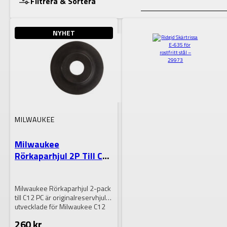
Filtrera & Sortera
NYHET
Lagerstatus
VISA RESULTAT
MILWAUKEE
Milwaukee
Rörkaparhjul 2P Till C12
PC
Milwaukee Rörkaparhjul 2-pack
till C12 PC är originalreservhjul
utvecklade för Milwaukee C12
PC rörkap. De…
260
kr