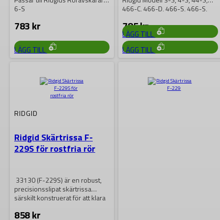
1 069
kr
6-S
466-C, 466-D, 466-S, 466-S,
472-C, 472-S,…
783
kr
785
kr
LÄGG TILL
LÄGG TILL
LÄGG TILL
RIDGID
Ridgid Skärtrissa F-
229S för rostfria rör
33130 (F-229S) är en robust,
precisionsslipat skärtrissa
särskilt konstruerat för att klara
hårda krav vid…
858
kr