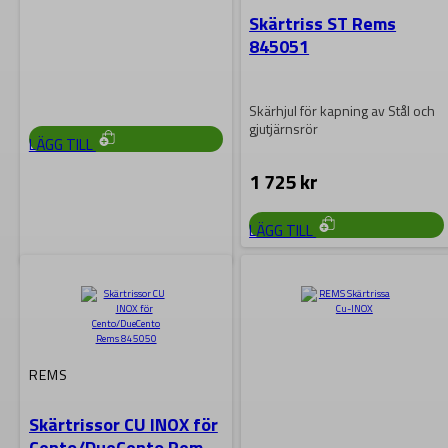
Skärtriss ST Rems
Skärtrissa för S.S Rör Passar
Ridgids Röravskärare modell 2-
845051
A, 42-A, 202, 360, 820, 732
och…
504
kr
Skärhjul för kapning av Stål och
gjutjärnsrör
LÄGG TILL
1 725
kr
LÄGG TILL
REMS
Rems Cento Skärhjul ST
845052
REMS
Skärtrissa för stålrör
Skärtrissor CU INOX för
Cento/DueCento Rems