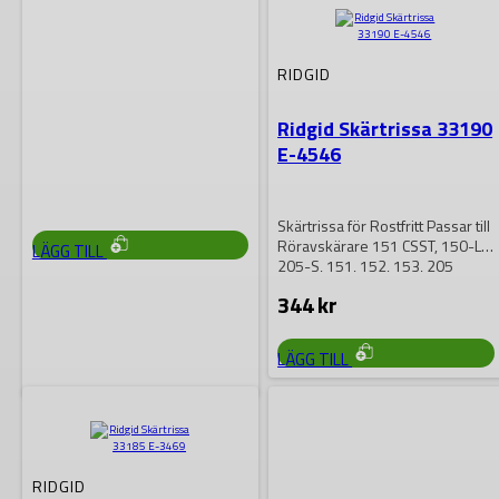
Ridgid Skärtrissa F-367
RIDGID
Skärtrissa för stål och mjukjärn
Ridgid Skärtrissa 33190
Passar Ridgid Röravskärare 6-S
E-4546
769
kr
Skärtrissa för Rostfritt Passar till
Röravskärare 151 CSST, 150-LS,
LÄGG TILL
205-S, 151, 152, 153, 205
344
kr
LÄGG TILL
RIDGID
Ridgid Skärtrissa E-109
RIDGID