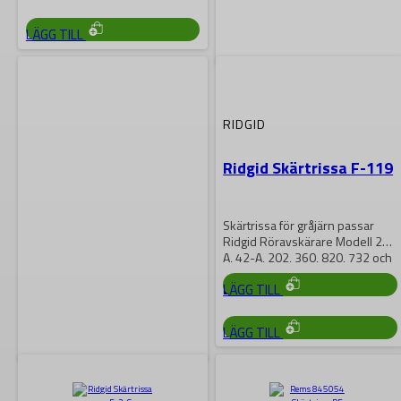
LÄGG TILL
RIDGID
Ridgid Skärtrissa F-229
RIDGID
Ridgid Skärtrissa F-119
Skärtrissa för stål och mjukjärn
Passar till Röravskärare 3-S, 4-
S, 44-S, 466-C, 466-D, 466-S,
Skärtrissa för gråjärn passar
466-HWS…
745
kr
Ridgid Röravskärare Modell 2-
A, 42-A, 202, 360, 820, 732 och
763
460
kr
LÄGG TILL
LÄGG TILL
RIDGID