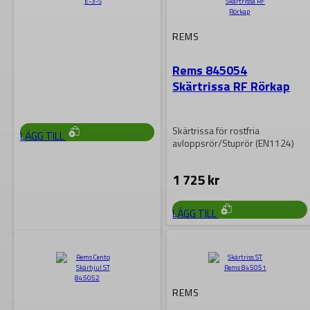
Ridgid Skärtrissa F-515
REMS
Skärtrisssa för stål och mjukjärn
Passar Ridgis Röravskärare
Rems 845054
modeller 3-S, 4-S, 44-S, 466-C,
Skärtrissa RF Rörkap
466-D, 466-S,…
665
kr
Skärtrissa för rostfria
LÄGG TILL
avloppsrör/Stuprör (EN1124)
1 725
kr
LÄGG TILL
RIDGID
Ridgid Skärtrissa E-3-S
REMS