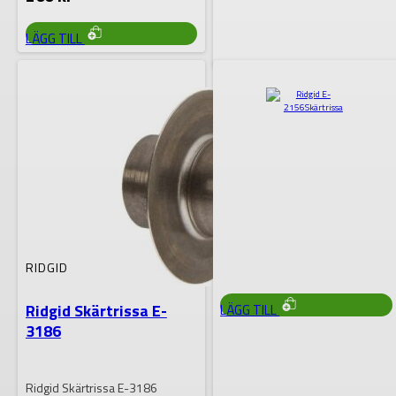
LÄGG TILL
RIDGID
Ridgid Skärtrissa E-635
för rostfritt stål –
29973
RIDGID 29973 är en skärtrissa
utformad för att användas med
RIDGID:s röravskärare modell
35S och…
733
kr
RIDGID
Ridgid Skärtrissa E-
LÄGG TILL
3186
Ridgid Skärtrissa E-3186