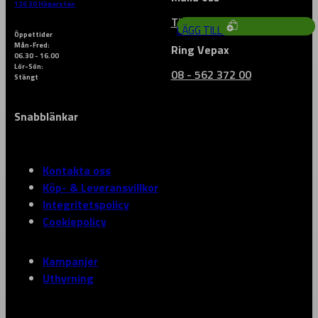
126 30 Hägersten
Till vårt kontaktformulär
LÄGG TILL
Öppettider
Mån-Fred:
Ring Vepax
06.30 - 16.00
Lör-Sön:
08 - 562 372 00
Stängt
Snabblänkar
Kontakta oss
Köp- & Leveransvillkor
Integritetspolicy
Cookiepolicy
Kampanjer
Uthyrning