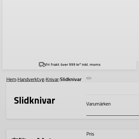
Filtering
Fri frakt över 999 kr* inkl. moms
Hem
Handverktyg
Knivar
Slidknivar
/
/
/
Slidknivar
Varumärken
Pris