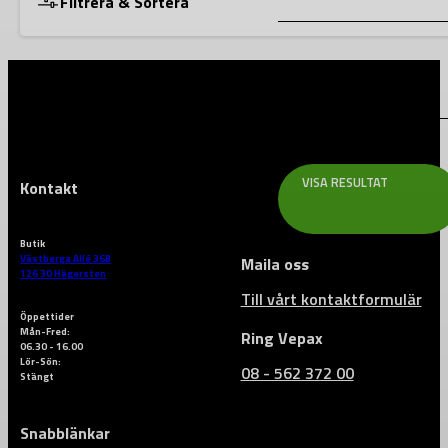
Filtrera & Sortera
Lagerstatus
VISA RESULTAT
Kontakt
Butik
Västberga Allé 36B
Maila oss
126 30 Hägersten
Till vårt kontaktformulär
Öppettider
Mån-Fred:
Ring Vepax
06.30 - 16.00
Lör-Sön:
08 - 562 372 00
Stängt
Snabblänkar