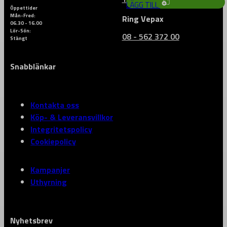
LÄGG TILL
HÄR
till
Öppettider
PRODUKTEN
Mån-Fred:
2
Ring Vepax
HAR
06.30 - 16.00
688 
FLERA
Lör-Sön:
08 - 562 372 00
VARIANTER.
Stängt
DE
OLIKA
ALTERNATIVEN
Snabblänkar
KAN
VÄLJAS
PÅ
PRODUKTSIDAN
Kontakta oss
Köp- & Leveransvillkor
Integritetspolicy
Cookiepolicy
Kampanjer
Uthyrning
Nyhetsbrev