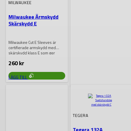
VÄLJAS
VÄLJAS
MILWAUKEE
PÅ
PÅ
PRODUKTSIDAN
PRODUKTSIDAN
Milwaukee Ärmskydd
Skärskydd E
Milwaukee Cut E Sleeves är
certifierade armskydd med
skärskydd klass E som ger
utmärkt skydd…
260
kr
DEN
LÄGG TILL
HÄR
PRODUKTEN
HAR
FLERA
VARIANTER.
GLOVES PRO
DE
OLIKA
Vinterhandske Snow
ALTERNATIVEN
Grip
KAN
TEGERA
VÄLJAS
PÅ
Snow Grip 5619 –
PRODUKTSIDAN
Tegera 132A
vinterhandskeEn robust och