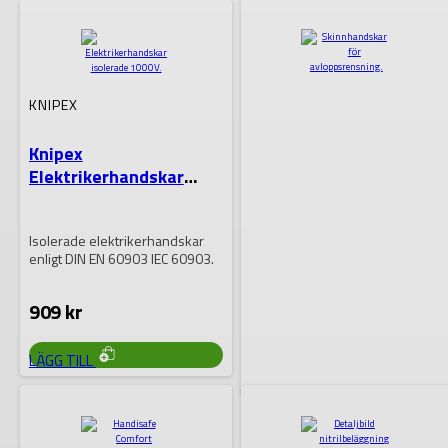
VÄLJAS
HAR
HAR
PÅ
FLERA
FLERA
PRODUKTSIDAN
VARIANTER.
VARIANTER.
DE
DE
OLIKA
OLIKA
ALTERNATIVEN
ALTERNATIVEN
KAN
KAN
KNIPEX
VÄLJAS
VÄLJAS
PÅ
PÅ
PRODUKTSIDAN
PRODUKTSIDAN
Knipex
Elektrikerhandskar
isolerade 1000V
Isolerade elektrikerhandskar
enligt DIN EN 60903 IEC 60903.
909
kr
LÄGG TILL
RIDGID