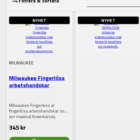
Filtrera & Sortera
NYHET
NYHET
Lagerstatus
VISA RESULTAT
MILWAUKEE
Milwaukee Fingerlösa
arbetshandskar
Milwaukee Fingerless är
fingerlösa arbetshandskar som
ger maximal fingerkänsla
samtidigt som handflatan
345
kr
skyddas. Perfekta för…
DEN