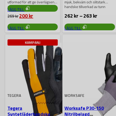
utformad för att ge överlägsen
mjuk, bekväm och slitstark
DEN
smidighet. Kardborrefästet på
handske tillverkad av tunn
LÄGG TILL
HÄR
ovansidan av handen ger…
Macrothan, ett andningsbart…
PRODUKTEN
Det
Det
Prisinter
200
kr
262
kr
–
263
kr
269
kr
HAR
ursprungliga
nuvarande
262 kr
FLERA
priset
priset
till
DEN
DEN
VARIANTER.
LÄGG TILL
LÄGG TILL
HÄR
HÄR
DE
var:
är:
263 kr
PRODUKTEN
PRODUKTEN
OLIKA
269 kr.
200 kr.
HAR
HAR
ALTERNATIVEN
FLERA
FLERA
KAN
KAMPANJ
VARIANTER.
VARIANTER.
VÄLJAS
DE
DE
PÅ
OLIKA
OLIKA
PRODUKTSIDAN
ALTERNATIVEN
ALTERNATIVEN
KAN
KAN
VÄLJAS
VÄLJAS
PÅ
PÅ
PRODUKTSIDAN
PRODUKTSIDAN
TEGERA
WORKSAFE
Tegera
Worksafe P30-150
Syntetläderhandske
Nitrilbelagd