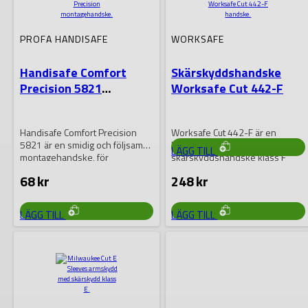
Ridgid Skinnhandskar
för avloppsrensning
PROFA HANDISAFE
WORKSAFE
Robusta läderhandskar för
Handisafe Comfort
Skärskyddshandske
avlopps- och
Precision 5821
Worksafe Cut 442-F
rörrensningsarbete. Ger extra
Montagehandske
skydd och grepp vid hantering
1 126
kr
av rensverktyg…
Handisafe Comfort Precision
Worksafe Cut 442-F är en
5821 är en smidig och följsam
högpresterande
LÄGG TILL
montagehandske, för
skärskyddshandske klass F
precisionsarbete där
som kombinerar utmärkt
68
kr
248
kr
fingerkänsla och…
skärmotstånd med komfort…
DEN
DEN
LÄGG TILL
LÄGG TILL
HÄR
HÄR
PRODUKTEN
PRODUKTEN
HAR
HAR
FLERA
FLERA
VARIANTER.
VARIANTER.
DE
DE
OLIKA
OLIKA
ALTERNATIVEN
ALTERNATIVEN
KAN
KAN