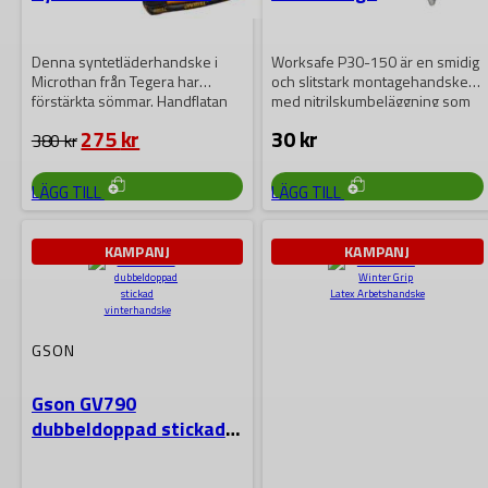
PRO 9102
Montagehandske
Denna syntetläderhandske i
Worksafe P30-150 är en smidig
Microthan från Tegera har
och slitstark montagehandske
förstärkta sömmar. Handflatan
med nitrilskumbeläggning som
har ett extra lager
ger bra grepp och…
Det
Det
275
kr
30
kr
380
kr
diamantmönstrad…
ursprungliga
nuvarande
priset
priset
DEN
DEN
LÄGG TILL
LÄGG TILL
HÄR
HÄR
var:
är:
PRODUKTEN
PRODUKTEN
380 kr.
275 kr.
HAR
HAR
FLERA
FLERA
KAMPANJ
KAMPANJ
VARIANTER.
VARIANTER.
DE
DE
OLIKA
OLIKA
ALTERNATIVEN
ALTERNATIVEN
KAN
KAN
VÄLJAS
VÄLJAS
GSON
PÅ
PÅ
PRODUKTSIDAN
PRODUKTSIDAN
Gson GV790
dubbeldoppad stickad
vinterhandske