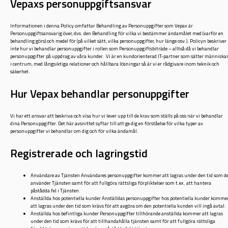
Vepaxs personuppgiftsansvar
Informationen i denna Policy omfattar Behandling av Personuppgifter som Vepax är
Personuppgiftsansvarig över, dvs. den Behandling för vilka vi bestämmer ändamålet med (varför en
behandling görs) och medel för (på vilket sätt, vilka personuppgifter, hur länge osv.). Policyn beskriver
inte hur vi behandlar personuppgifter i rollen som Personuppgiftsbiträde – alltså då vi behandlar
personuppgifter på uppdrag av våra kunder. Vi är en kundorienterad IT-partner som sätter människa
i centrum, med långsiktiga relationer och hållbara lösningar så är vi er rådgivare inom teknik och
säkerhet.
Hur Vepax behandlar personuppgifter
Vi har ett ansvar att beskriva och visa hur vi lever upp till de krav som ställs på oss när vi behandlar
dina Personuppgifter. Det här avsnittet syftar till att ge dig en förståelse för vilka typer av
personuppgifter vi behandlar om dig och för vilka ändamål.
Registrerade och lagringstid
Användare av Tjänsten Användares personuppgifter kommer att lagras under den tid som d
använder Tjänsten samt för att fullgöra rättsliga förpliktelser som t.ex. att hantera
påstådda fel i Tjänsten.
Anställda hos potentiella kunder Anställdas personuppgifter hos potentiella kunder komme
att lagras under den tid som krävs för att avgöra om den potentiella kunden vill ingå avtal.
Anställda hos befintliga kunder Personuppgifter tillhörande anställda kommer att lagras
under den tid som krävs för att tillhandahålla tjänsten samt för att fullgöra rättsliga