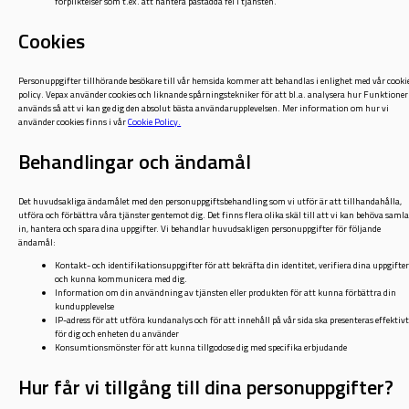
förpliktelser som t.ex. att hantera påstådda fel i tjänsten.
Cookies
Personuppgifter tillhörande besökare till vår hemsida kommer att behandlas i enlighet med vår cooki
policy. Vepax använder cookies och liknande spårningstekniker för att bl.a. analysera hur Funktioner
används så att vi kan ge dig den absolut bästa användarupplevelsen. Mer information om hur vi
använder cookies finns i vår
Cookie Policy.
Behandlingar och ändamål
Det huvudsakliga ändamålet med den personuppgiftsbehandling som vi utför är att tillhandahålla,
utföra och förbättra våra tjänster gentemot dig. Det finns flera olika skäl till att vi kan behöva saml
in, hantera och spara dina uppgifter. Vi behandlar huvudsakligen personuppgifter för följande
ändamål:
Kontakt- och identifikationsuppgifter för att bekräfta din identitet, verifiera dina uppgifte
och kunna kommunicera med dig.
Information om din användning av tjänsten eller produkten för att kunna förbättra din
kundupplevelse
IP-adress för att utföra kundanalys och för att innehåll på vår sida ska presenteras effektiv
för dig och enheten du använder
Konsumtionsmönster för att kunna tillgodose dig med specifika erbjudande
Hur får vi tillgång till dina personuppgifter?