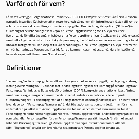
Varför och för vem?
På Vepax Verktyg AB, organisationsnummer 556862-8803, (“Vepax”, “vi”, “oss”, “vår”) bryr vi oss om
personlig integritet. Det betyder att vi respekterar och värnar om din integritet och rätten till kontrol
och transparens vid behandling av dina Personuppgifter. Den här Integritetspolicyn (“Policyn”) är
tillämplig för de behandlingar som Vepax är Personuppgiftsansvarig för. Policyn beskriver
övergripande för vilka ändamål vi behöver dina Personuppgifter, vilken rättslig grund vi stödjer oss p
samt vilka åtgärder vi vidtar för att skydda personuppgifter. Vi informerar även om hur du gör för at
utöva de rättigheter du har kopplat till vår behandling av dina Personuppgifter. Policyn informerar
om vår hantering av Personuppgifter i de fall du kommunicerar med oss, använder eller besöker vår
hemsida vepax.se (tillsammans “Funktioner”).
Definitioner
“Behandling” av Personuppgifter är allt som kan göras med en Personuppgift, t.ex. lagring, ändring,
läsning, överlämning osv. “Gällande rätt” är den lagstiftning som är tillämplig på behandlingen av
Personuppgifter inklusive Dataskyddsförordningen (GDPR), kompletterande nationell lagstiftning,
samt praxis, vägledningar och rekommendationer utfärdade av en nationell eller europeisk
tillsynsmyndighet. “Personuppgifter” är all slags information som går att koppla till en identifierbar
levande person. “Personuppgiftsansvarige” är det företag/organisation som bestämmer för vilka
ändamål och på vilket sätt Personuppgifterna ska behandlas och därmed även ansvarar för att
Personuppgifter behandlas enligt Gällande rätt. “Personuppgiftsbiträde” är det företag/organisation
som behandlar Personuppgifter för den Personuppgiftsansvariges räkning och får därmed endast
behandla Personuppgifterna enligt Personuppgiftsansvariges instruktioner samt Gällande
rätt. “Registrerad” betyder den levande, fysiska person vars Personuppgifter behandlas.