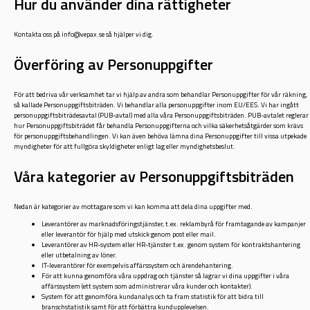
Hur du använder dina rättigheter
Kontakta oss på info@vepax.se så hjälper vi dig.
Överföring av Personuppgifter
För att bedriva vår verksamhet tar vi hjälp av andra som behandlar Personuppgifter för vår räkning,
så kallade Personuppgiftsbiträden. Vi behandlar alla personuppgifter inom EU/EES. Vi har ingått
personuppgiftsbiträdesavtal (PUB-avtal) med alla våra Personuppgiftsbiträden. PUB-avtalet reglerar
hur Personuppgiftsbiträdet får behandla Personuppgifterna och vilka säkerhetsåtgärder som krävs
för personuppgiftsbehandlingen. Vi kan även behöva lämna dina Personuppgifter till vissa utpekade
myndigheter för att fullgöra skyldigheter enligt lag eller myndighetsbeslut.
Våra kategorier av Personuppgiftsbiträden
Nedan är kategorier av mottagare som vi kan komma att dela dina uppgifter med.
Leverantörer av marknadsföringstjänster, t.ex. reklambyrå för framtagande av kampanjer
eller leverantör för hjälp med utskick genom post eller mail.
Leverantörer av HR-system eller HR-tjänster t.ex. genom system för kontraktshantering
eller utbetalning av löner.
IT-leverantörer för exempelvis affärssystem och ärendehantering.
För att kunna genomföra våra uppdrag och tjänster så lagrar vi dina uppgifter i våra
affärssystem (ett system som administrerar våra kunder och kontakter).
System för att genomföra kundanalys och ta fram statistik för att bidra till
branschstatistik samt för att förbättra kundupplevelsen.