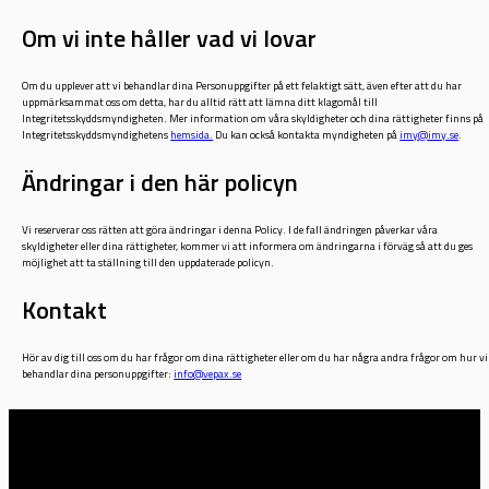
Om vi inte håller vad vi lovar
Om du upplever att vi behandlar dina Personuppgifter på ett felaktigt sätt, även efter att du har
uppmärksammat oss om detta, har du alltid rätt att lämna ditt klagomål till
Integritetsskyddsmyndigheten. Mer information om våra skyldigheter och dina rättigheter finns på
Integritetsskyddsmyndighetens
hemsida.
Du kan också kontakta myndigheten på
imy@imy.se
.
Ändringar i den här policyn
Vi reserverar oss rätten att göra ändringar i denna Policy. I de fall ändringen påverkar våra
skyldigheter eller dina rättigheter, kommer vi att informera om ändringarna i förväg så att du ges
möjlighet att ta ställning till den uppdaterade policyn.
Kontakt
Hör av dig till oss om du har frågor om dina rättigheter eller om du har några andra frågor om hur vi
behandlar dina personuppgifter:
info@vepax.se