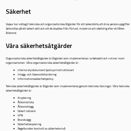
Säkerhet
Vepax har vidtagit tekniska och organisatoriska åtgärder för att säkerställa att dina personuppgifter
behandlas på ett säkert sätt och att de skyddas från förlust, missbruk och obehörig eller otillåten
åtkomst.
Våra säkerhetsåtgärder
Organisatoriska säkerhetsåtgärder är åtgärder som implementeras i arbetssätt och rutiner inom
organisationen. Våra organisatoriska säkerhetsåtgärder är:
Interna styrdokument (policys/instruktioner)
Inlogg- och lösenordshantering
Informationssäkerhetspolicy
Tekniska säkerhetsåtgärder är åtgärder som implementeras genom tekniska lösningar. Våra tekniska
säkerhetsåtgärder är:
Kryptering
Åtkomstlista
Åtkomstlogg
Säkert nätverk
VPN
Brandvägg
Säkerhetskopiering
Regelbunden kontroll av säkerhetsnivå