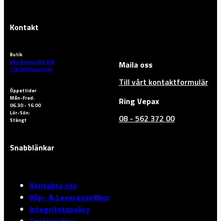
Kontakt
Butik
Västberga Allé 36B
Maila oss
126 30 Hägersten
Till vårt kontaktformulär
Öppettider
Mån-Fred:
Ring Vepax
06.30 - 16.00
Lör-Sön:
08 - 562 372 00
Stängt
Snabblänkar
Kontakta oss
Köp- & Leveransvillkor
Integritetspolicy
Cookiepolicy