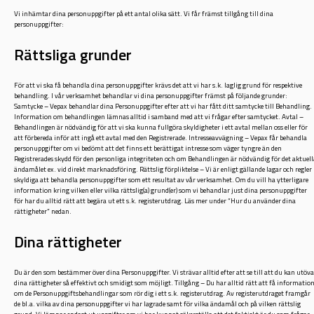
Vi inhämtar dina personuppgifter på ett antal olika sätt. Vi får främst tillgång till dina
personuppgifter:
Rättsliga grunder
För att vi ska få behandla dina personuppgifter krävs det att vi har s.k. laglig grund för respektive
behandling. I vår verksamhet behandlar vi dina personuppgifter främst på följande grunder:
Samtycke – Vepax behandlar dina Personuppgifter efter att vi har fått ditt samtycke till Behandling.
Information om behandlingen lämnas alltid i samband med att vi frågar efter samtycket. Avtal –
Behandlingen är nödvändig för att vi ska kunna fullgöra skyldigheter i ett avtal mellan oss eller för
att förbereda inför att ingå ett avtal med den Registrerade. Intresseavvägning – Vepax får behandla
personuppgifter om vi bedömt att det finns ett berättigat intresse som väger tyngre än den
Registrerades skydd för den personliga integriteten och om Behandlingen är nödvändig för det aktuell
ändamålet ex. vid direkt marknadsföring. Rättslig förpliktelse – Vi är enligt gällande lagar och regler
skyldiga att behandla personuppgifter som ett resultat av vår verksamhet. Om du vill ha ytterligare
information kring vilken eller vilka rättslig(a) grund(er) som vi behandlar just dina personuppgifter
för har du alltid rätt att begära ut ett s.k. registerutdrag. Läs mer under “Hur du använder dina
rättigheter” nedan.
Dina rättigheter
Du är den som bestämmer över dina Personuppgifter. Vi strävar alltid efter att se till att du kan utöv
dina rättigheter så effektivt och smidigt som möjligt. Tillgång – Du har alltid rätt att få informatio
om de Personuppgiftsbehandlingar som rör dig i ett s.k. registerutdrag. Av registerutdraget framgår
de bl.a. vilka av dina personuppgifter vi har lagrade samt för vilka ändamål och på vilken rättslig