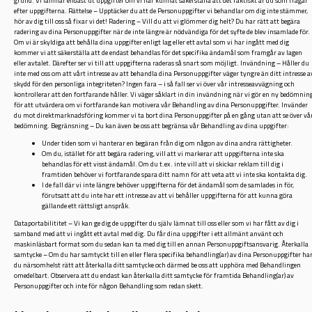
grund. Vi lämnar endast ut uppgifter om vi har kunnat säkerställa att det faktiskt är du som frågar
efter uppgifterna. Rättelse – Upptäcker du att de Personuppgifter vi behandlar om dig inte stämmer,
hör av dig till oss så fixar vi det! Radering – Vill du att vi glömmer dig helt? Du har rätt att begära
radering av dina Personuppgifter när de inte längre är nödvändiga för det syfte de blev insamlade för.
Om vi är skyldiga att behålla dina uppgifter enligt lag eller ett avtal som vi har ingått med dig
kommer vi att säkerställa att de endast behandlas för det specifika ändamål som framgår av lagen
eller avtalet. Därefter ser vi till att uppgifterna raderas så snart som möjligt. Invändning – Håller du
inte med oss om att vårt intresse av att behandla dina Personuppgifter väger tyngre än ditt intresse a
skydd för den personliga integriteten? Ingen fara – i så fall ser vi över vår intresseavvägning och
kontrollerar att den fortfarande håller. Vi väger såklart in din invändning när vi gör en ny bedömnin
för att utvärdera om vi fortfarande kan motivera vår Behandling av dina Personuppgifter. Invänder
du mot direktmarknadsföring kommer vi ta bort dina Personuppgifter på en gång utan att se över vå
bedömning. Begränsning – Du kan även be oss att begränsa vår Behandling av dina uppgifter:
Under tiden som vi hanterar en begäran från dig om någon av dina andra rättigheter.
Om du, istället för att begära radering, vill att vi markerar att uppgifterna inte ska
behandlas för ett visst ändamål. Om du t.ex. inte vill att vi skickar reklam till dig i
framtiden behöver vi fortfarande spara ditt namn för att veta att vi inte ska kontakta dig.
I de fall där vi inte längre behöver uppgifterna för det ändamål som de samlades in för,
förutsatt att du inte har ett intresse av att vi behåller uppgifterna för att kunna göra
gällande ett rättsligt anspråk.
Dataportabilititet – Vi kan ge dig de uppgifter du själv lämnat till oss eller som vi har fått av dig i
samband med att vi ingått ett avtal med dig. Du får dina uppgifter i ett allmänt använt och
maskinläsbart format som du sedan kan ta med dig till en annan Personuppgiftsansvarig. Återkalla
samtycke – Om du har samtyckt till en eller flera specifika behandling(ar) av dina Personuppgifter ha
du närsomhelst rätt att återkalla ditt samtycke och därmed be oss att upphöra med Behandlingen
omedelbart. Observera att du endast kan återkalla ditt samtycke för framtida Behandling(ar) av
Personuppgifter och inte för någon Behandling som redan skett.