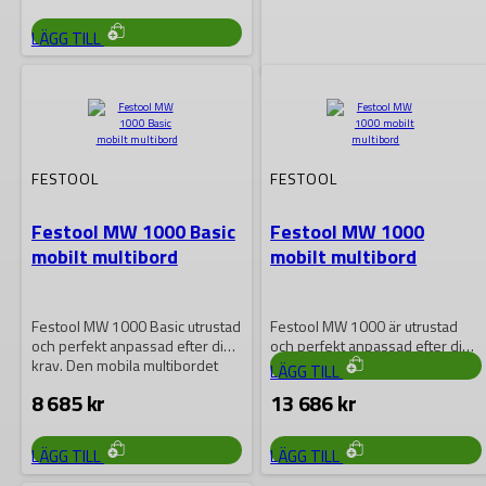
LÄGG TILL
FESTOOL
Festool
Multifunktionsbord
FESTOOL
FESTOOL
MFT/3 Conturo-AP
Festool MW 1000 Basic
Festool MW 1000
För stationär användning av
mobilt multibord
mobilt multibord
kantlimmaren. Glidplattor för
säker styrning av
arbetsobjektet. Maskinen kan
16 398
kr
svängas (0–47°)…
Festool MW 1000 Basic utrustad
Festool MW 1000 är utrustad
och perfekt anpassad efter dina
och perfekt anpassad efter dina
krav. Den mobila multibordet
krav. Den mobila multibordet
LÄGG TILL
är…
är…
8 685
kr
13 686
kr
LÄGG TILL
LÄGG TILL