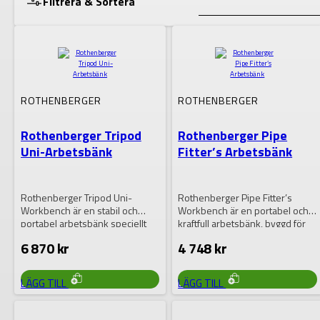
Filtrera & Sortera
Lagerstatus
ROTHENBERGER
ROTHENBERGER
VISA RESULTAT
Rothenberger Tripod
Rothenberger Pipe
Uni-Arbetsbänk
Fitter’s Arbetsbänk
Rothenberger Tripod Uni-
Rothenberger Pipe Fitter’s
Workbench är en stabil och
Workbench är en portabel och
portabel arbetsbänk speciellt
kraftfull arbetsbänk, byggd för
framtagen för rörmontage och
proffs inom VVS,…
6 870
kr
4 748
kr
VVS-installationer….
LÄGG TILL
LÄGG TILL