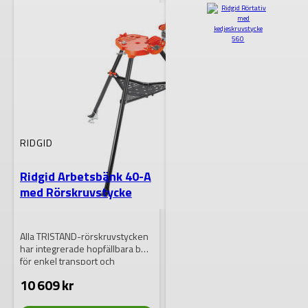
RIDGID
Ridgid Arbetsbänk 40-A
med Rörskruvstycke
Alla TRISTAND-rörskruvstycken
har integrerade hopfällbara ben
för enkel transport och
installation, hängare för verktyg
10 609
kr
och…