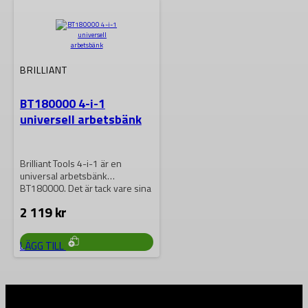
BRILLIANT
BT180000 4-i-1
universell arbetsbänk
Brilliant Tools 4-i-1 är en
universal arbetsbänk
BT180000. Det är tack vare sina
höjdjusterbara fötter…
2 119
kr
LÄGG TILL