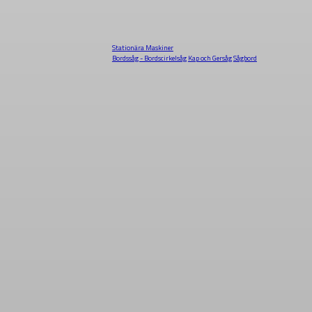
Stationära Maskiner
Bordssåg - Bordscirkelsåg
Kap och Gersåg
Sågbord