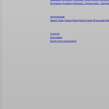
Slipmaskin
Vinkelslip
Spikpistol - Dyckertpistol - Häftpis
Verktygspaket
Dewalt Paket
Festool Paket
Makita Paket
Milwaukee Pak
Tryckluft
Kompressor
Se allt inom
Handverktyg