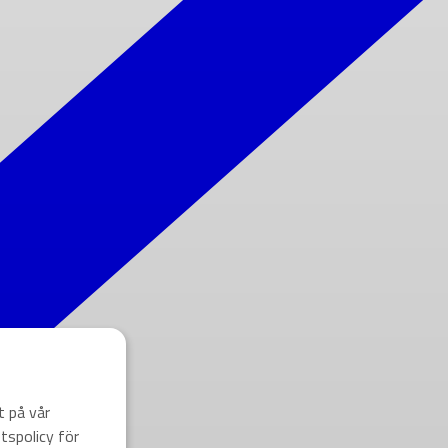
t på vår
tspolicy för