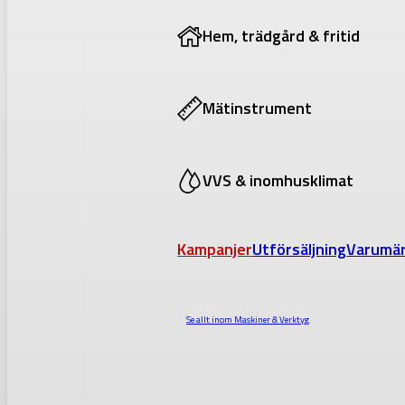
Hem, trädgård & fritid
Mätinstrument
VVS & inomhusklimat
Kampanjer
Utförsäljning
Varumä
Se allt inom
Maskiner & Verktyg