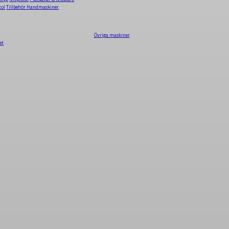
tol
Tillbehör Handmaskiner
Övriga maskiner
et