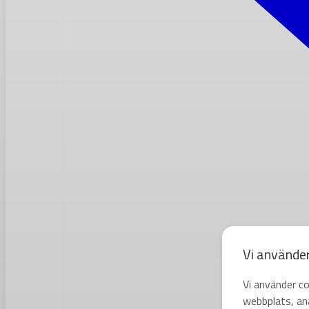
Vi använde
Vi använder co
webbplats, ana