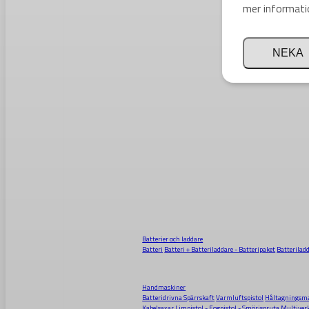
mer informati
NEKA
Batterier och laddare
Batteri
Batteri + Batteriladdare - Batteripaket
Batterilad
Handmaskiner
Batteridrivna Spärrskaft
Varmluftspistol
Håltagningsma
Kabelsaxar
Limpistol - Fogpistol - Smörjspruta
Multiver