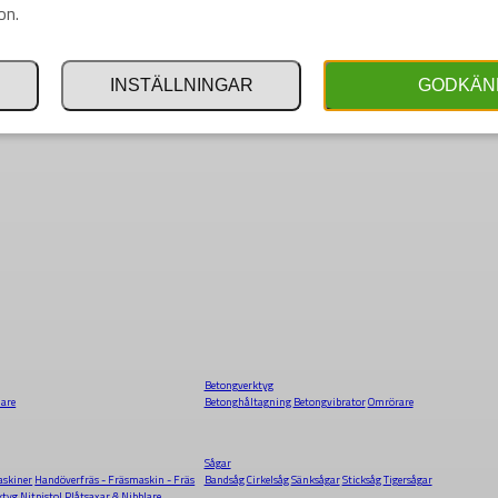
on.
INSTÄLLNINGAR
GODKÄN
Betongverktyg
dare
Betonghåltagning
Betongvibrator
Omrörare
Sågar
skiner
Handöverfräs - Fräsmaskin - Fräs
Bandsåg
Cirkelsåg
Sänksågar
Sticksåg
Tigersågar
ktyg
Nitpistol
Plåtsaxar & Nibblare