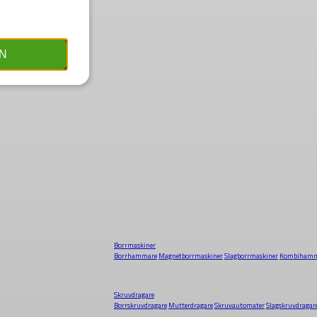
N
Borrmaskiner
Borrhammare
Magnetborrmaskiner
Slagborrmaskiner
Kombihamm
Skruvdragare
Borrskruvdragare
Mutterdragare
Skruvautomater
Slagskruvdragar