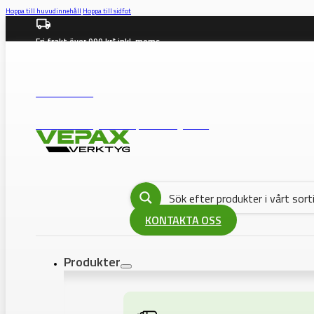
Hoppa till huvudinnehåll
Hoppa till sidfot
Fri frakt över 999 kr* inkl. moms
info@vepax.se
08-562 372 00
BUTIK: Västberga Allé 36B, 12630 Hägersten
KONTAKTA OSS
Produkter