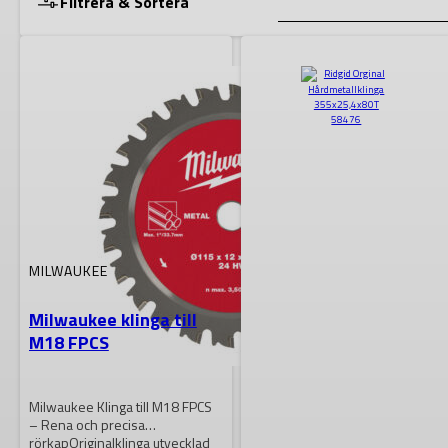
Filtrera & Sortera
Lagerstatus
VISA RESULTAT
MILWAUKEE
Milwaukee klinga till
M18 FPCS
Milwaukee Klinga till M18 FPCS
– Rena och precisa
rörkapOriginalklinga utvecklad