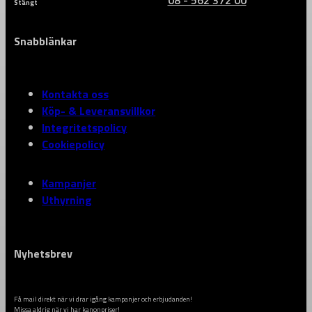
Stängt
Snabblänkar
Kontakta oss
Köp- & Leveransvillkor
Integritetspolicy
Cookiepolicy
Kampanjer
Uthyrning
Nyhetsbrev
Få mail direkt när vi drar igång kampanjer och erbjudanden!
Missa aldrig när vi har kanonpriser!