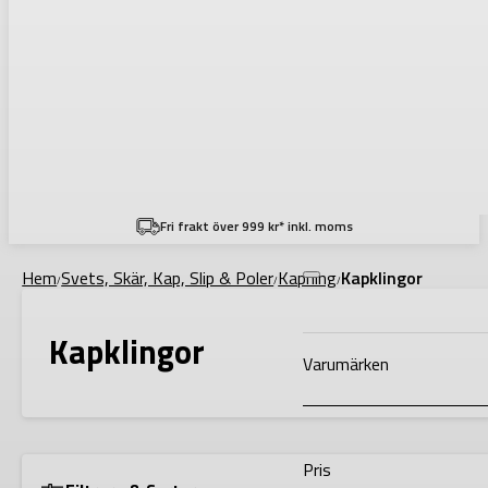
Filtering
Fri frakt över 999 kr* inkl. moms
Hem
Svets, Skär, Kap, Slip & Poler
Kapning
Kapklingor
/
/
/
Kapklingor
Varumärken
Pris