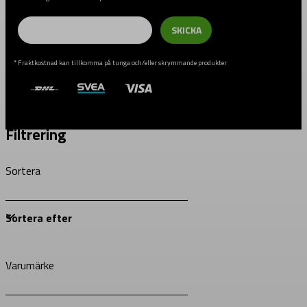
Email
SKICKA
* Fraktkostnad kan tillkomma på tunga och/eller skrymmande produkter
Filtrering
Sortera
Varumärke