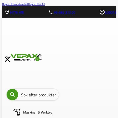
Hoppa till huvudinnehåll
Hoppa till sidfot
HITTA HIT!
08-562 372 00
LOGGA IN
0
Maskiner & Verktyg