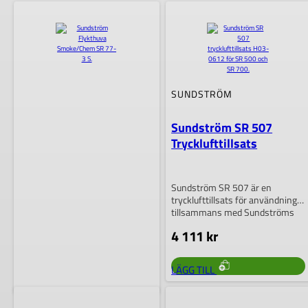
HAR
HAR
FLERA
FLERA
VARIANTER.
VARIANTER.
DE
DE
OLIKA
OLIKA
ALTERNATIVEN
ALTERNATIVEN
KAN
KAN
VÄLJAS
VÄLJAS
PÅ
PÅ
SUNDSTRÖM
PRODUKTSIDAN
PRODUKTSIDA
Sundström SR 507
Trycklufttillsats
Sundström SR 507 är en
trycklufttillsats för användning
tillsammans med Sundströms
fläktassisterade andningsskydd.
4 111
kr
Systemet möjliggör…
LÄGG TILL
SUNDSTRÖM