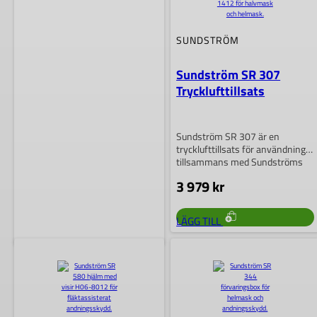
SUNDSTRÖM
Sundström SR 307
Trycklufttillsats
Sundström SR 307 är en
trycklufttillsats för användning
tillsammans med Sundströms
halvmasker och helmasker.
3 979
kr
Systemet…
LÄGG TILL
SUNDSTRÖM
Sundström SR 502 HD
Batteri 3,5 Ah till SR 500