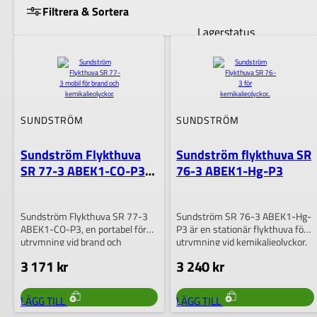
Filtrera & Sortera
Lagerstatus
VISA RESULTAT
SUNDSTRÖM
SUNDSTRÖM
Sundström Flykthuva
Sundström flykthuva SR
SR 77-3 ABEK1-CO-P3
76-3 ABEK1-Hg-P3
M/L Mobil
Sundström Flykthuva SR 77-3
Sundström SR 76-3 ABEK1-Hg-
ABEK1-CO-P3, en portabel för
P3 är en stationär flykthuva för
utrymning vid brand och
utrymning vid kemikalieolyckor.
kemikalieolyckor. Huvan
Huvan är utrustad…
3 171
kr
3 240
kr
skyddar…
DEN
DEN
LÄGG TILL
LÄGG TILL
HÄR
HÄR
PRODUKTEN
PRODUKTEN