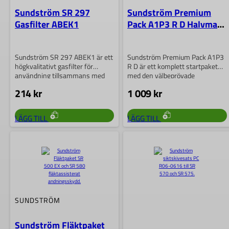
Sundström SR 297
Sundström Premium
Gasfilter ABEK1
Pack A1P3 R D Halvmask
SR 100
Sundström SR 297 ABEK1 är ett
Sundström Premium Pack A1P3
högkvalitativt gasfilter för
R D är ett komplett startpaket
användning tillsammans med
med den välbeprövade
Sundströms halv- och…
halvmasken SR…
214
kr
1 009
kr
LÄGG TILL
LÄGG TILL
SUNDSTRÖM
Sundström Fläktpaket