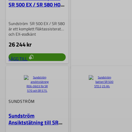
SR 500 EX / SR 580 H06-
2212
Sundström SR 500 EX / SR 580
är ett komplett fläktassisterat
och EX-godkänt
andningsskyddssystem med…
26 244
kr
LÄGG TILL
SUNDSTRÖM
Sundström
Siktskivesats PC till SR
570 / SR 575
SUNDSTRÖM
Sundström R06-0616 är en
Sundström
siktskivesats i polykarbonat för
Ansiktstätning till SR
SR 570 och SR 575. Den
570 / SR 575
transparenta…