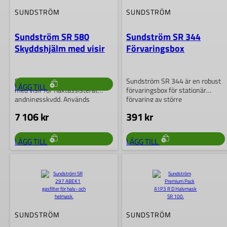
SUNDSTRÖM
SUNDSTRÖM
Sundström SR 502 HD är ett
Sundström SR 580
Sundström SR 344
kraftfullt heavy duty-batteri av
litium-jontyp för fläkt SR 500….
Skyddshjälm med visir
Förvaringsbox
6 895
kr
Sundström SR 580 är en hjälm
Sundström SR 344 är en robust
LÄGG TILL
med visir för fläktassisterat
förvaringsbox för stationär
andningsskydd. Används
förvaring av större
tillsammans med SR…
andningsskyddsprodukter
7 106
kr
391
kr
såsom helmask…
LÄGG TILL
LÄGG TILL
SUNDSTRÖM
SUNDSTRÖM