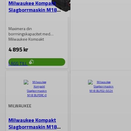
Milwaukee Kompakt
Slagborrmaskin M18
BLPDRC-402C
Maximera din
borrningskapacitet med
Milwaukee Kompakt
Slagborrmaskin M18 BLPDRC-
4 895
kr
402C! Kombinerar kraftfull
prestanda med kompakt
design….
LÄGG TILL
MILWAUKEE
Milwaukee Kompakt
Slagborrmaskin M18
BLPDRC-422C
MILWAUKEE
Maximera din
Milwaukee Kompakt
borrningskapacitet med
Slagborrmaskin M18
Milwaukee Kompakt