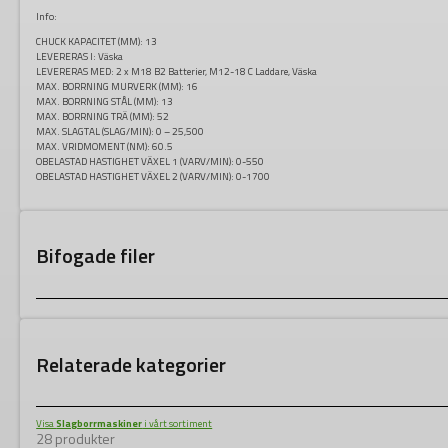
Info:
CHUCK KAPACITET (MM):
13
LEVERERAS I:
Väska
LEVERERAS MED: 2
x M18 B2 Batterier, M12-18 C Laddare, Väska
MAX. BORRNING MURVERK (MM):
16
MAX. BORRNING STÅL (MM):
13
MAX. BORRNING TRÄ (MM):
52
MAX. SLAGTAL (SLAG/MIN):
0 – 25,500
MAX. VRIDMOMENT (NM):
60.5
OBELASTAD HASTIGHET VÄXEL 1 (VARV/MIN):
0-550
OBELASTAD HASTIGHET VÄXEL 2 (VARV/MIN):
0-1700
Bifogade filer
Relaterade kategorier
Visa
Slagborrmaskiner
i vårt sortiment
28 produkter