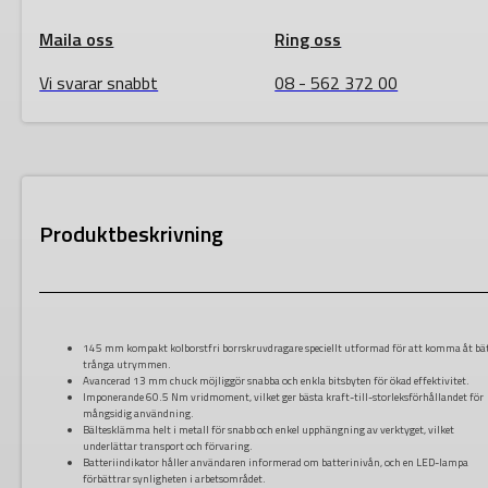
Maila oss
Ring oss
Vi svarar snabbt
08 - 562 372 00
Produktbeskrivning
145 mm kompakt kolborstfri borrskruvdragare speciellt utformad för att komma åt bät
trånga utrymmen.
Avancerad 13 mm chuck möjliggör snabba och enkla bitsbyten för ökad effektivitet.
Imponerande 60.5 Nm vridmoment, vilket ger bästa kraft-till-storleksförhållandet för
mångsidig användning.
Bältesklämma helt i metall för snabb och enkel upphängning av verktyget, vilket
underlättar transport och förvaring.
Batteriindikator håller användaren informerad om batterinivån, och en LED-lampa
förbättrar synligheten i arbetsområdet.