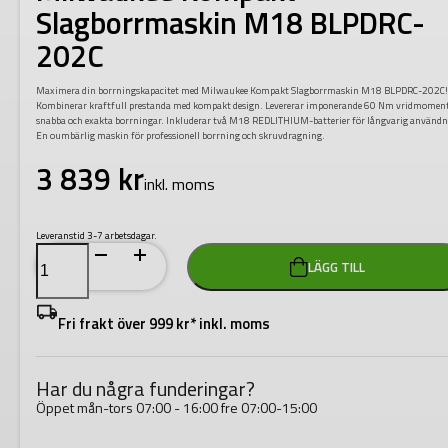
Slagborrmaskin M18 BLPDRC-
202C
Maximera din borrningskapacitet med Milwaukee Kompakt Slagborrmaskin M18 BLPDRC-202C
Kombinerar kraftfull prestanda med kompakt design. Levererar imponerande 60 Nm vridmoment
snabba och exakta borrningar. Inkluderar två M18 REDLITHIUM-batterier för långvarig användn
En oumbärlig maskin för professionell borrning och skruvdragning.
3 839
kr
inkl. moms
Leveranstid 3-7 arbetsdagar.
Milwaukee
LÄGG TILL
Kompakt
Slagborrmaskin
M18
BLPDRC-
Fri frakt över 999 kr* inkl. moms
202C
mängd
Har du några funderingar?
Öppet mån-tors 07:00 - 16:00 fre 07:00-15:00