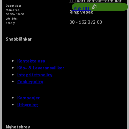
Till vårt kontaktformulär
Öppettider
LÄGG TILL
Mån-Fred:
Ring Vepax
06.30 - 16.00
Lör-Sön:
08 - 562 372 00
Stängt
Snabblänkar
Kontakta oss
Köp- & Leveransvillkor
Integritetspolicy
Cookiepolicy
Kampanjer
Uthyrning
Nyhetsbrev