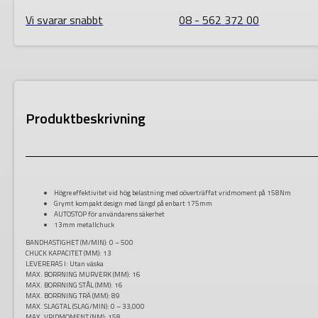
Vi svarar snabbt
08 - 562 372 00
Produktbeskrivning
Högre effektivitet vid hög belastning med oöverträffat vridmoment på 158Nm
Grymt kompakt design med längd på enbart 175mm
AUTOSTOP för användarens säkerhet
13mm metallchuck
BANDHASTIGHET (M/MIN):
0 – 500
CHUCK KAPACITET (MM):
13
LEVERERAS I: Utan väska
MAX. BORRNING MURVERK (MM):
16
MAX. BORRNING STÅL (MM):
16
MAX. BORRNING TRÄ (MM):
89
MAX. SLAGTAL (SLAG/MIN):
0 – 33,000
MAX. VRIDMOMENT (NM):
158