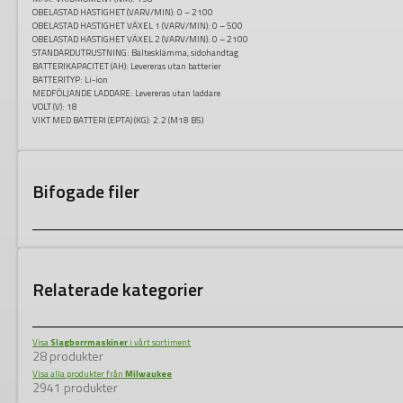
OBELASTAD HASTIGHET (VARV/MIN):
0 – 2100
OBELASTAD HASTIGHET VÄXEL 1 (VARV/MIN):
0 – 500
OBELASTAD HASTIGHET VÄXEL 2 (VARV/MIN):
0 – 2100
STANDARDUTRUSTNING:
Bältesklämma, sidohandtag
BATTERIKAPACITET (AH):
Levereras utan batterier
BATTERITYP:
Li-ion
MEDFÖLJANDE LADDARE:
Levereras utan laddare
VOLT (V):
18
VIKT MED BATTERI (EPTA) (KG):
2.2 (M18 B5)
Bifogade filer
Relaterade kategorier
Visa
Slagborrmaskiner
i vårt sortiment
28 produkter
Visa alla produkter från
Milwaukee
2941 produkter