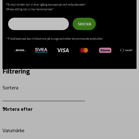
Få mail direkt när vi drar igång kampanjer och erbjudanden!
Missa aldrig när vi har kanonpriser!
Email
SKICKA
* Fraktkostnad kan tillkomma på tunga och/eller skrymmande produkter
Filtrering
Sortera
Varumärke