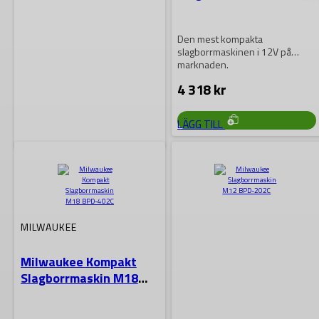
FPD2-602X
Den mest kompakta
slagborrmaskinen i 12V på
marknaden.
4 318
kr
LÄGG TILL
MILWAUKEE
Milwaukee Kompakt
Slagborrmaskin M18
BLPDRC-0
MILWAUKEE
Maximera din
Milwaukee Kompakt
borrningskapacitet med
Slagborrmaskin M18
Milwaukee Kompakt
BPD-402C
Slagborrmaskin M18 BLPDRC-0!
2 409
kr
Kombinerar kraftfull prestanda