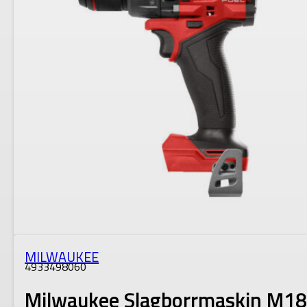
MILWAUKEE
4933498060
Milwaukee Slagborrmaskin M1