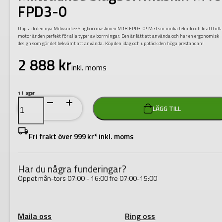
FPD3-0
Upptäck den nya Milwaukee Slagborrmaskinen M18 FPD3-0! Med sin unika teknik och kraftfull
motor är den perfekt för alla typer av borrningar. Den är lätt att använda och har en ergonomisk
design som gör det bekvämt att använda. Köp den idag och upptäck den höga prestandan!
2 888
kr
inkl. moms
1 i lager
Milwaukee
LÄGG TILL
Slagborrmaskin
M18
FPD3-
0
Fri frakt över 999 kr* inkl. moms
mängd
Har du några funderingar?
Öppet mån-tors 07:00 - 16:00 fre 07:00-15:00
Maila oss
Ring oss