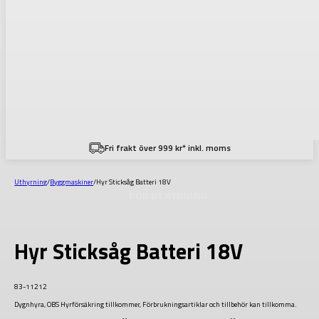
Fri frakt över 999 kr* inkl. moms
Uthyrning
/
Byggmaskiner
/
Hyr Sticksåg Batteri 18V
FÖR UTHYRNING
Hyr Sticksåg Batteri 18V
83-11212
Dygnhyra, OBS Hyrförsäkring tillkommer, Förbrukningsartiklar och tillbehör kan tillkomma.