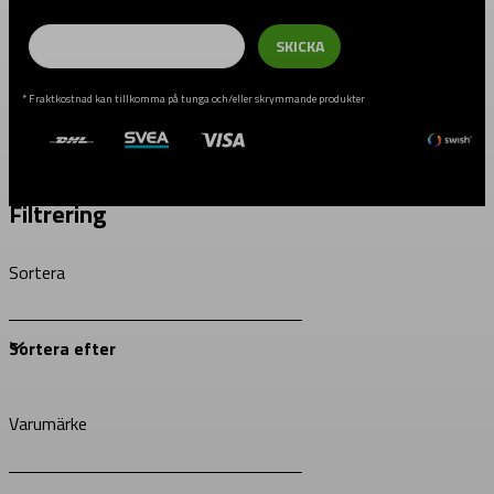
Email
SKICKA
* Fraktkostnad kan tillkomma på tunga och/eller skrymmande produkter
Filtrering
Sortera
Varumärke