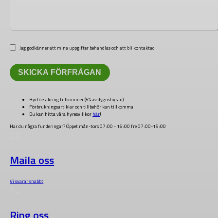
Jag godkänner att mina uppgifter behandlas och att bli kontaktad
SKICKA FÖRFRÅGAN
Hyrförsäkring tillkommer (6% av dygnshyran)
Förbrukningsartiklar och tillbehör kan tillkomma
Du kan hitta våra hyresvillkor
här
!
Har du några funderingar?
Öppet mån-tors 07:00 - 16:00 fre 07:00-15:00
Maila oss
Vi svarar snabbt
Ring oss