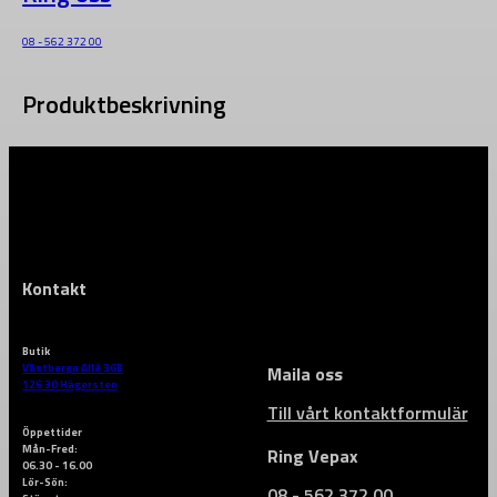
08 - 562 372 00
Produktbeskrivning
Kontakt
Butik
Västberga Allé 36B
Maila oss
126 30 Hägersten
Till vårt kontaktformulär
Öppettider
Mån-Fred:
Ring Vepax
06.30 - 16.00
Lör-Sön:
08 - 562 372 00