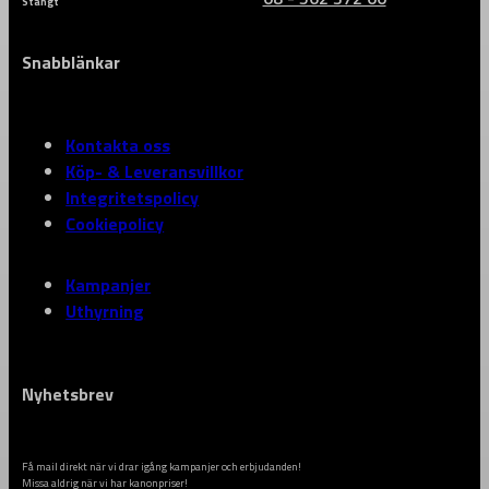
Stängt
Snabblänkar
Kontakta oss
Köp- & Leveransvillkor
Integritetspolicy
Cookiepolicy
Kampanjer
Uthyrning
Nyhetsbrev
Få mail direkt när vi drar igång kampanjer och erbjudanden!
Missa aldrig när vi har kanonpriser!