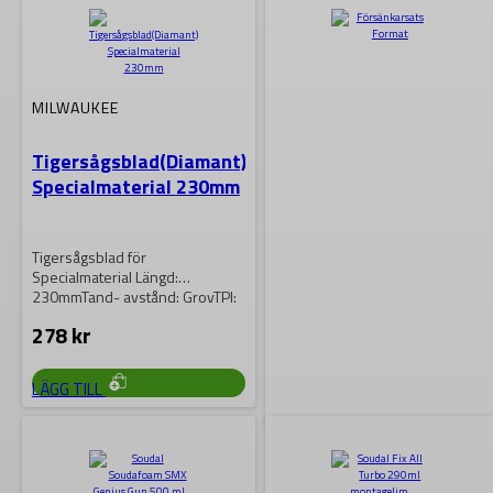
MILWAUKEE
Tigersågsblad(Diamant)
Specialmaterial 230mm
Tigersågsblad för
Specialmaterial Längd:
230mmTand- avstånd: GrovTPI:
-SAWZALL® • Information om
278
kr
kylning, hastighet samt
tandavstånd,…
LÄGG TILL
FORMAT