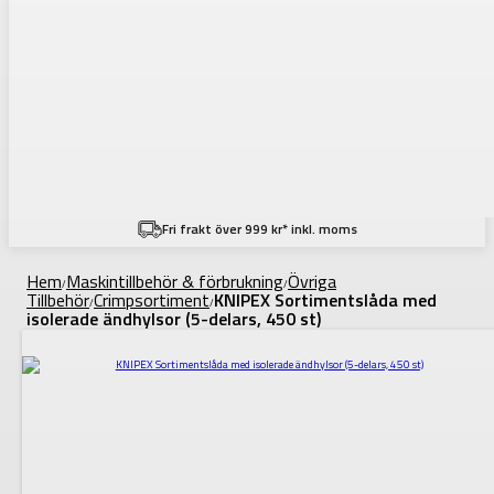
Fri frakt över 999 kr* inkl. moms
Hem
Maskintillbehör & förbrukning
Övriga
/
/
Tillbehör
Crimpsortiment
KNIPEX Sortimentslåda med
/
/
isolerade ändhylsor (5-delars, 450 st)