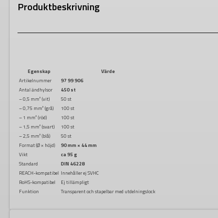
Produktbeskrivning
Egenskap
Värde
Artikelnummer
97 99 906
Antal ändhylsor
450 st
– 0,5 mm² (vit)
50 st
– 0,75 mm² (grå)
100 st
– 1 mm² (röd)
100 st
– 1,5 mm² (svart)
100 st
– 2,5 mm² (blå)
50 st
Format (Ø × höjd)
90 mm × 44 mm
Vikt
ca 95 g
Standard
DIN 46228
REACH-kompatibel
Innehåller ej SVHC
RoHS-kompatibel
Ej tillämpligt
Funktion
Transparent och stapelbar med utdelningslock