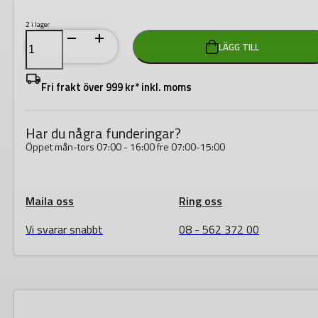
2 i lager
KNIPEX
LÄGG TILL
Sortimentslåda
med
isolerade
ändhylsor
Fri frakt över 999 kr* inkl. moms
(5-
delars,
450
st)
Har du några funderingar?
mängd
Öppet mån-tors 07:00 - 16:00 fre 07:00-15:00
Maila oss
Ring oss
Vi svarar snabbt
08 - 562 372 00