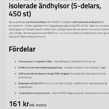
isolerade ändhylsor (5-delars,
450 st)
Denna praktiska
sortimentslådan
från KNIPEX innehåller
450 isolerade ändhylsor
för
elinstallation – fiffigt uppdelade i fem färgkodade grupper enligt DIN-46228. Lådan är transpare
staplingsbar och försedd med ett vridbart lock, vilket gör det enkelt att plocka ut en och en ändhyl
utan krångel. Det kompakta formatet (Ø 90 mm × 44 mm) och lådans smidiga konstruktion gör 
idealisk för både verkstad och konto
Fördelar
Transparent, stapelbar låda
– överskådligt och praktiskt för förvaring.
Vridbart lock med utdelningsöppning
– smidigt att plocka ut en ändhylsa i taget.
450 isolerade ändhylsor enligt DIN-färgkod
, för snabb identifiering och korrekt
användning.
Kompakt och lätt
(Ø 90 mm, 44 mm höjd, ca 95 g) – perfekt att ta med eller ställa på
arbetsbänken.
Tysk kvalitet och precision
– följer KNIPEX höga standarder i produktion och funkti
161
kr
inkl. moms