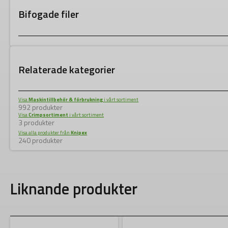
Bifogade filer
Relaterade kategorier
Visa
Maskintillbehör & förbrukning
i vårt sortiment
992 produkter
Visa
Crimpsortiment
i vårt sortiment
3 produkter
Visa alla produkter från
Knipex
240 produkter
Liknande produkter