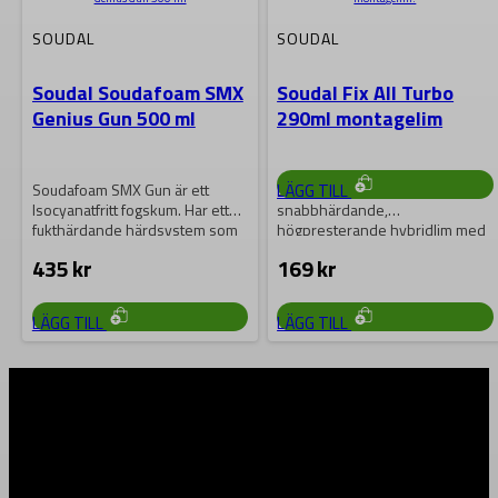
Försänkarsats Format
SOUDAL
SOUDAL
HSS 6 delar, stl 6,3-20,5 mm
Soudal Soudafoam SMX
Soudal Fix All Turbo
Genius Gun 500 ml
290ml montagelim
865
kr
LÄGG TILL
Soudafoam SMX Gun är ett
Soudal Fix ALL Turbo är ett
Isocyanatfritt fogskum. Har ett
snabbhärdande,
fukthärdande härdsystem som
högpresterande hybridlim med
fungerar bäst på…
extrem initial vidhäftning och
435
kr
169
kr
mycket…
LÄGG TILL
LÄGG TILL