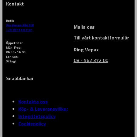
Kontakt
Butik
Västberga Allé 36B
Maila oss
126 30 Hägersten
Till vårt kontaktformulär
Öppettider
Mån-Fred:
Ring Vepax
06.30 - 16.00
Lör-Sön:
08 - 562 372 00
Stängt
Snabblänkar
Kontakta oss
Köp- & Leveransvillkor
Integritetspolicy
Cookiepolicy