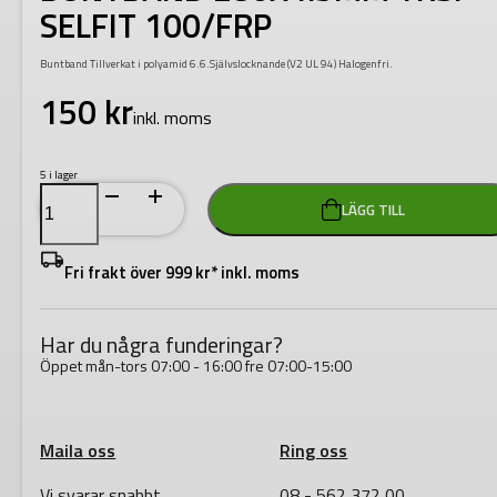
SELFIT 100/FRP
Buntband Tillverkat i polyamid 6.6.Självslocknande (V2 UL 94) Halogenfri.
150
kr
inkl. moms
5 i lager
BUNTBAND
LÄGG TILL
280X4.5MM
TRSP
SELFIT
100/FRP
Fri frakt över 999 kr* inkl. moms
mängd
Har du några funderingar?
Öppet mån-tors 07:00 - 16:00 fre 07:00-15:00
Maila oss
Ring oss
Vi svarar snabbt
08 - 562 372 00