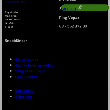
126 30 Hägersten
Till vårt kontaktformulär
LÄGG TILL
Öppettider
Mån-Fred:
Ring Vepax
06.30 - 16.00
Lör-Sön:
08 - 562 372 00
Stängt
Snabblänkar
Kontakta oss
Köp- & Leveransvillkor
Integritetspolicy
Cookiepolicy
Kampanjer
Uthyrning