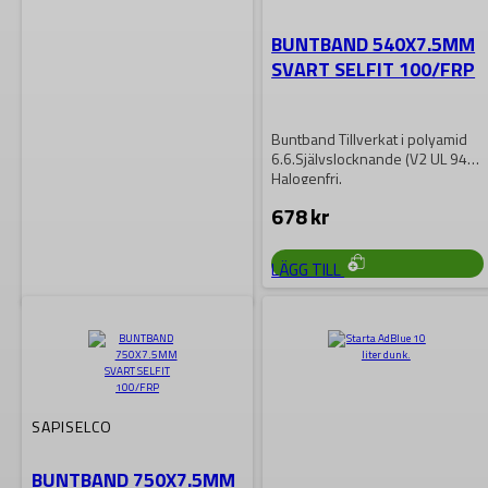
BUNTBAND 540X7.5MM
SVART SELFIT 100/FRP
Buntband Tillverkat i polyamid
6.6.Självslocknande (V2 UL 94)
Halogenfri.
678
kr
LÄGG TILL
SAPISELCO
Buntband 140×3,6mm
(100st/frp)
SAPISELCO
Buntband Av mycket hög kvalité.
BUNTBAND 750X7.5MM