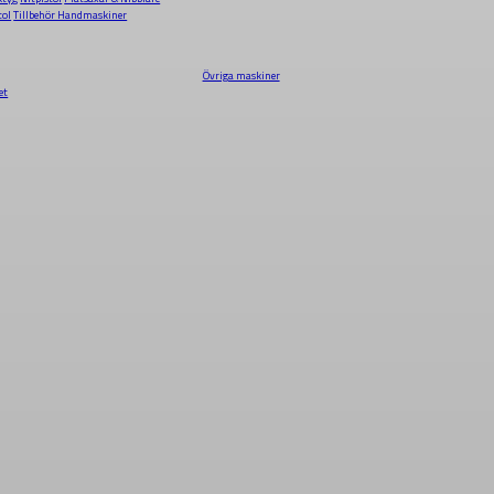
tol
Tillbehör Handmaskiner
Övriga maskiner
et