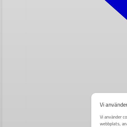
Vi använde
Vi använder co
webbplats, ana