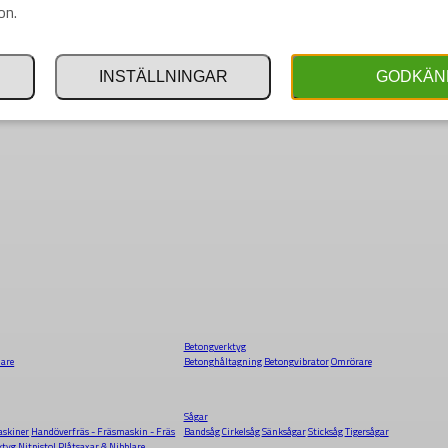
on.
INSTÄLLNINGAR
GODKÄN
Betongverktyg
dare
Betonghåltagning
Betongvibrator
Omrörare
Sågar
skiner
Handöverfräs - Fräsmaskin - Fräs
Bandsåg
Cirkelsåg
Sänksågar
Sticksåg
Tigersågar
ktyg
Nitpistol
Plåtsaxar & Nibblare