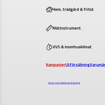
Hem, trädgård & fritid
Mätinstrument
VVS & inomhusklimat
Kampanjer
Utförsäljning
Varumä
Se allt inom
Maskiner & Verktyg