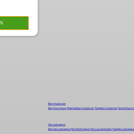
N
Borrmaskiner
Borrhammare
Magnetborrmaskiner
Slagborrmaskiner
Kombihamm
Skruvdragare
Borrskruvdragare
Mutterdragare
Skruvautomater
Slagskruvdragar