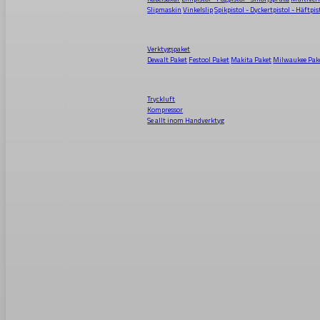
Slipmaskin
Vinkelslip
Spikpistol - Dyckertpistol - Häftpis
Verktygspaket
Dewalt Paket
Festool Paket
Makita Paket
Milwaukee Pak
Tryckluft
Kompressor
Se allt inom
Handverktyg