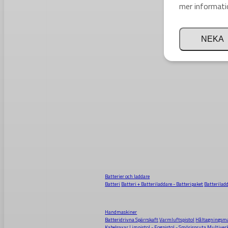
mer informati
NEKA
Batterier och laddare
Batteri
Batteri + Batteriladdare - Batteripaket
Batterilad
Handmaskiner
Batteridrivna Spärrskaft
Varmluftspistol
Håltagningsma
Kabelsaxar
Limpistol - Fogpistol - Smörjspruta
Multiver