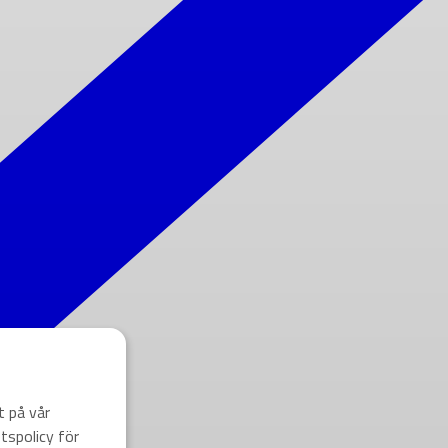
t på vår
tspolicy för