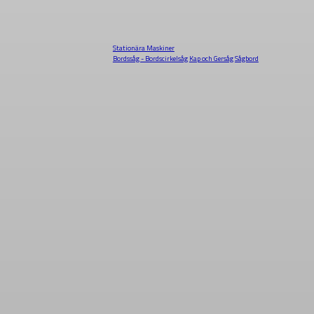
Stationära Maskiner
Bordssåg - Bordscirkelsåg
Kap och Gersåg
Sågbord