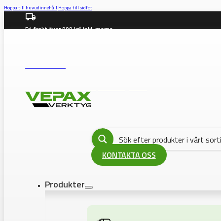
Hoppa till huvudinnehåll
Hoppa till sidfot
Fri frakt över 999 kr* inkl. moms
info@vepax.se
08-562 372 00
BUTIK: Västberga Allé 36B, 12630 Hägersten
KONTAKTA OSS
Produkter