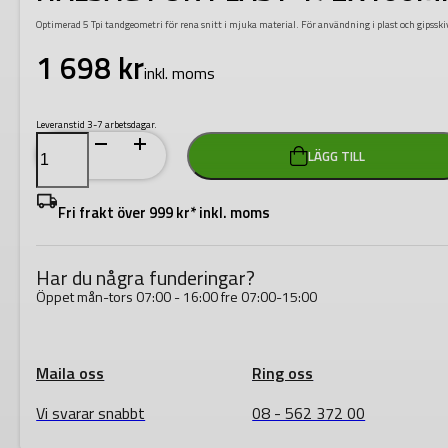
Optimerad 5 Tpi tandgeometri för rena snitt i mjuka material. För användning i plast och gipsski
1 698
kr
inkl. moms
Leveranstid 3-7 arbetsdagar.
HÅLSÅG
LÄGG TILL
FÖR
PLAST
172X100MM
mängd
Fri frakt över 999 kr* inkl. moms
Har du några funderingar?
Öppet mån-tors 07:00 - 16:00 fre 07:00-15:00
Maila oss
Ring oss
Vi svarar snabbt
08 - 562 372 00