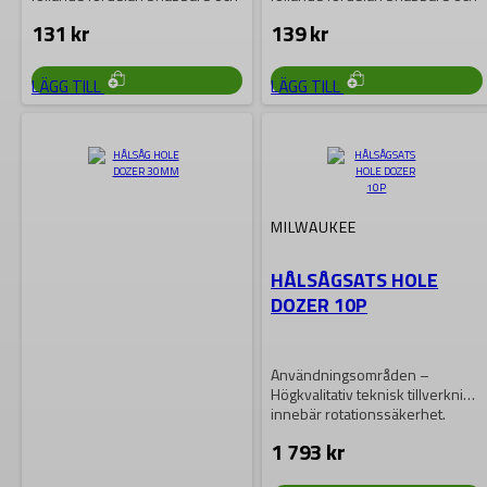
mer aggresiv…
mer aggresiv…
131
kr
139
kr
LÄGG TILL
LÄGG TILL
MILWAUKEE
HÅLSÅGSATS HOLE
DOZER 10P
Användningsområden –
Högkvalitativ teknisk tillverkning
innebär rotationssäkerhet.
Därför är dessa hålsågar
1 793
kr
användbara både med hand…