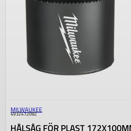
MILWAUKEE
4932472082
HÅLSÅG FÖR PLAST 172X100