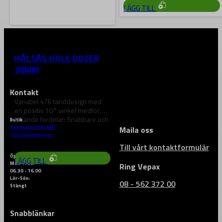
LÄGG TILL
MILWAUKEE
HÅLSÅG HOLE DOZER
30MM
Kontakt
Variabel 4?6 tanddesign med
en positiv 10° vinkel medför
följande fördelar: Snabbare och
Butik
mer aggresiv…
Västberga Allé 36B
Maila oss
139
kr
126 30 Hägersten
Till vårt kontaktformulär
Öppettider
LÄGG TILL
Mån-Fred:
Ring Vepax
06.30 - 16.00
Lör-Sön:
08 - 562 372 00
Stängt
Snabblänkar