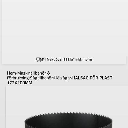
Fri frakt över 999 kr* inkl. moms
Hem
Maskintillbehör &
/
förbrukning
Sågtillbehör
Hålsågar
HÅLSÅG FÖR PLAST
/
/
/
172X100MM