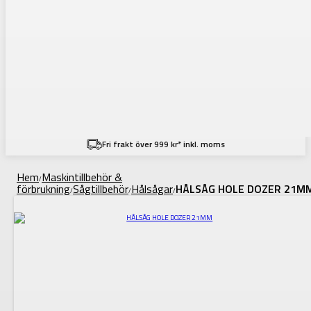
Fri frakt över 999 kr* inkl. moms
Hem
Maskintillbehör &
/
förbrukning
Sågtillbehör
Hålsågar
HÅLSÅG HOLE DOZER 21M
/
/
/