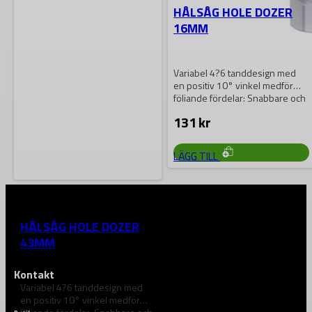
HÅLSÅG HOLE DOZER
16MM
Variabel 4?6 tanddesign med
en positiv 10° vinkel medför
följande fördelar: Snabbare och
mer aggresiv…
131
kr
LÄGG TILL
MILWAUKEE
HÅLSÅG HOLE DOZER
43MM
Kontakt
Variabel 4?6 tanddesign med
en positiv 10° vinkel medför