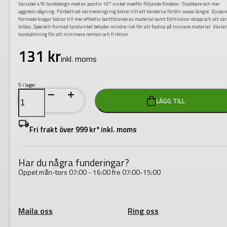
Variabel 4?6 tanddesign med en positiv 10° vinkel medför följande fördelar: Snabbare och mer
aggresiv sågning. Förbättrad värmeskingring bidrar till att tänderna förblir vassa längre. Djupar
formade kragar bidrar till mer effektiv bortförande av material samt förhindrar stopp och att v
bildas. Speciellt formad tandvinkel betyder mindre risk för att fastna på tunnare material. Växla
tandsättning för att minimera remsor och friktion
131
kr
inkl. moms
5 i lager
HÅLSÅG
LÄGG TILL
HOLE
DOZER
21MM
mängd
Fri frakt över 999 kr* inkl. moms
Har du några funderingar?
Öppet mån-tors 07:00 - 16:00 fre 07:00-15:00
Maila oss
Ring oss