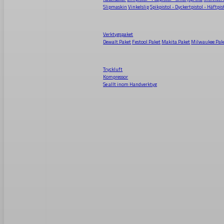
Slipmaskin
Vinkelslip
Spikpistol - Dyckertpistol - Häftpis
Verktygspaket
Dewalt Paket
Festool Paket
Makita Paket
Milwaukee Pak
Tryckluft
Kompressor
Se allt inom
Handverktyg