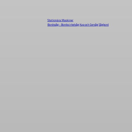
Stationära Maskiner
Bordssåg - Bordscirkelsåg
Kap och Gersåg
Sågbord