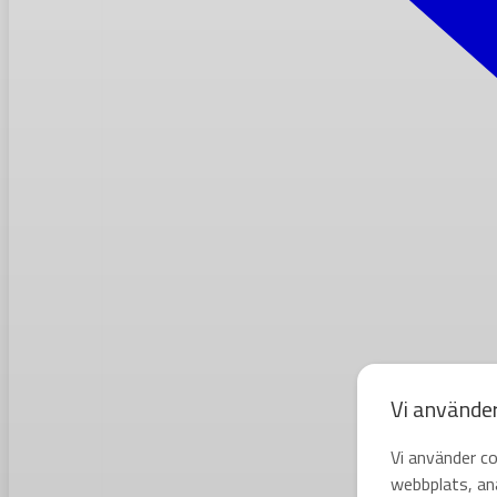
Vi använde
Vi använder co
webbplats, ana