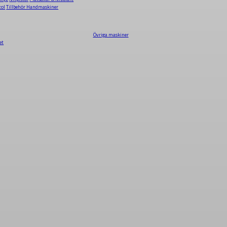
tol
Tillbehör Handmaskiner
Övriga maskiner
et