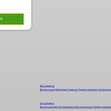
N
Borrmaskiner
Borrhammare
Magnetborrmaskiner
Slagborrmaskiner
Kombihamm
Skruvdragare
Borrskruvdragare
Mutterdragare
Skruvautomater
Slagskruvdragar