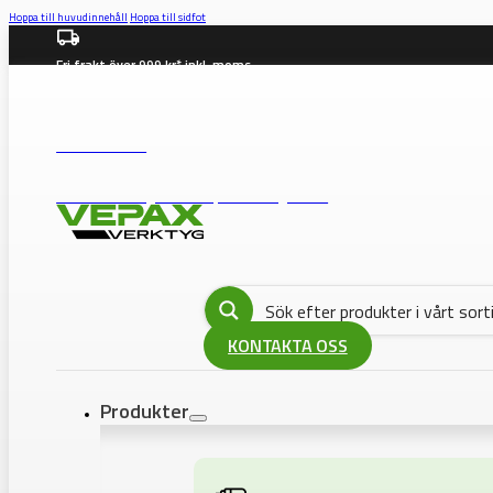
Hoppa till huvudinnehåll
Hoppa till sidfot
Fri frakt över 999 kr* inkl. moms
info@vepax.se
08-562 372 00
BUTIK: Västberga Allé 36B, 12630 Hägersten
KONTAKTA OSS
Produkter