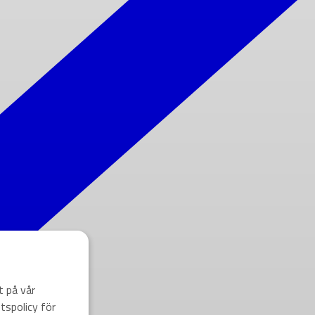
t på vår
tspolicy för