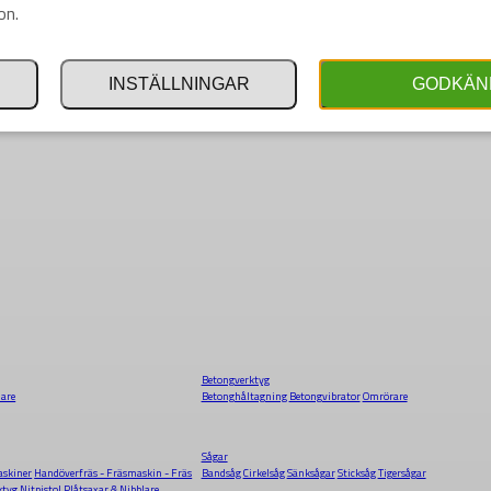
on.
INSTÄLLNINGAR
GODKÄN
Betongverktyg
dare
Betonghåltagning
Betongvibrator
Omrörare
Sågar
skiner
Handöverfräs - Fräsmaskin - Fräs
Bandsåg
Cirkelsåg
Sänksågar
Sticksåg
Tigersågar
ktyg
Nitpistol
Plåtsaxar & Nibblare