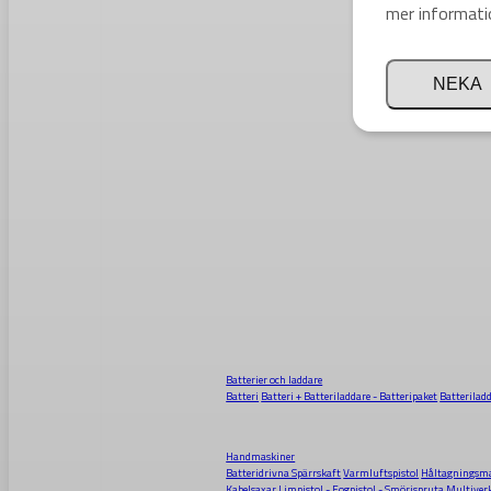
mer informati
NEKA
Batterier och laddare
Batteri
Batteri + Batteriladdare - Batteripaket
Batterilad
Handmaskiner
Batteridrivna Spärrskaft
Varmluftspistol
Håltagningsma
Kabelsaxar
Limpistol - Fogpistol - Smörjspruta
Multiver