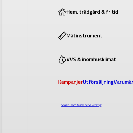
Hem, trädgård & fritid
Mätinstrument
VVS & inomhusklimat
Kampanjer
Utförsäljning
Varumä
Se allt inom
Maskiner & Verktyg