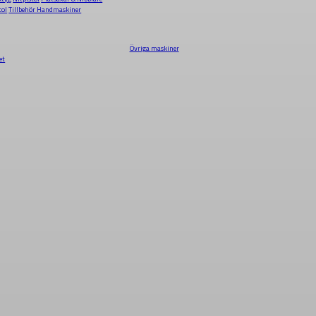
tol
Tillbehör Handmaskiner
Övriga maskiner
et