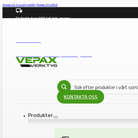
Hoppa till huvudinnehåll
Hoppa till sidfot
Fri frakt över 999 kr* inkl. moms
info@vepax.se
08-562 372 00
BUTIK: Västberga Allé 36B, 12630 Hägersten
KONTAKTA OSS
Produkter