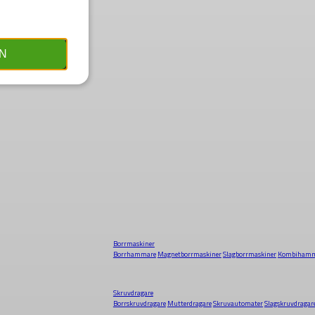
N
Borrmaskiner
Borrhammare
Magnetborrmaskiner
Slagborrmaskiner
Kombihamm
Skruvdragare
Borrskruvdragare
Mutterdragare
Skruvautomater
Slagskruvdragar