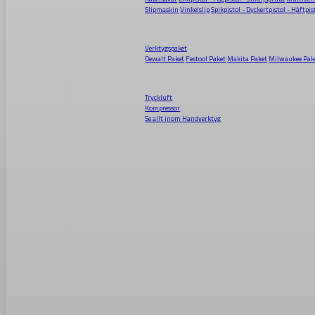
Slipmaskin
Vinkelslip
Spikpistol - Dyckertpistol - Häftpis
Verktygspaket
Dewalt Paket
Festool Paket
Makita Paket
Milwaukee Pak
Tryckluft
Kompressor
Se allt inom
Handverktyg