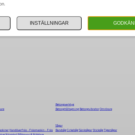
on.
INSTÄLLNINGAR
GODKÄN
Betongverktyg
dare
Betonghåltagning
Betongvibrator
Omrörare
Sågar
skiner
Handöverfräs - Fräsmaskin - Fräs
Bandsåg
Cirkelsåg
Sänksågar
Sticksåg
Tigersågar
ktyg
Nitpistol
Plåtsaxar & Nibblare