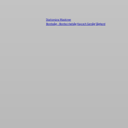
Stationära Maskiner
Bordssåg - Bordscirkelsåg
Kap och Gersåg
Sågbord