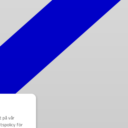
t på vår
tspolicy för