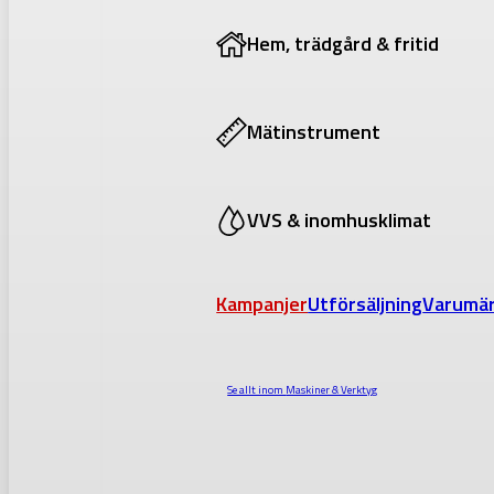
Hem, trädgård & fritid
Mätinstrument
VVS & inomhusklimat
Kampanjer
Utförsäljning
Varumä
Se allt inom
Maskiner & Verktyg