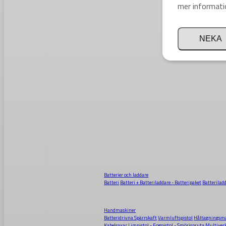
mer informati
NEKA
Batterier och laddare
Batteri
Batteri + Batteriladdare - Batteripaket
Batterilad
Handmaskiner
Batteridrivna Spärrskaft
Varmluftspistol
Håltagningsma
Kabelsaxar
Limpistol - Fogpistol - Smörjspruta
Multiver