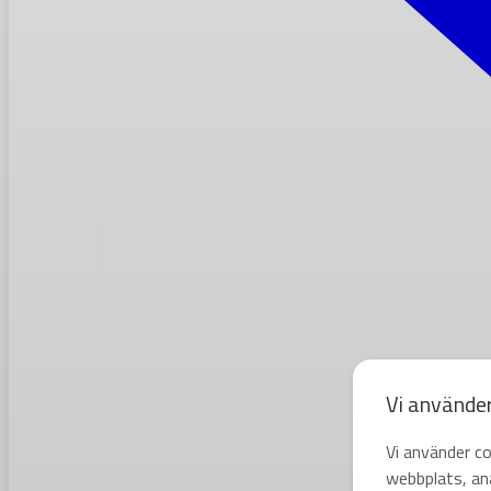
Vi använde
Vi använder co
webbplats, ana