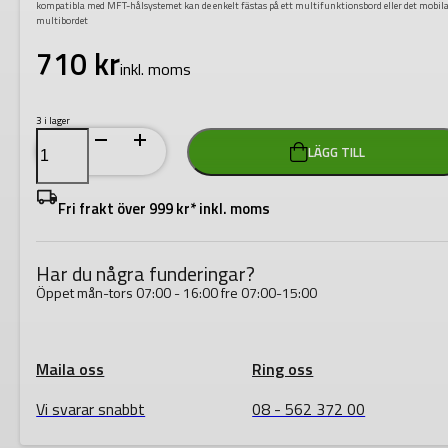
kompatibla med MFT-hålsystemet kan de enkelt fästas på ett multifunktionsbord eller det mobil
multibordet
710
kr
inkl. moms
3 i lager
Festool
LÄGG TILL
Enhandstving
MFT-
HZ
80
Fri frakt över 999 kr* inkl. moms
mängd
Har du några funderingar?
Öppet mån-tors 07:00 - 16:00 fre 07:00-15:00
Maila oss
Ring oss
Vi svarar snabbt
08 - 562 372 00