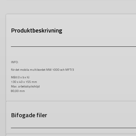
Produktbeskrivning
INFO:
för det mobila multibordet MW 1000 och MFT/3
Mått (l x b x h)
130 x 40 x 155 mm
Max. arbetsstyckshöjd
80,00 mm
Bifogade filer