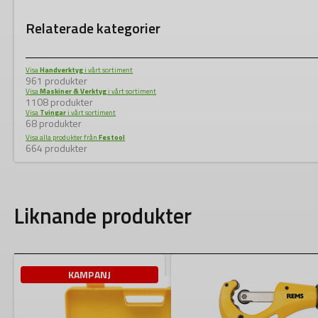
Relaterade kategorier
Visa
Handverktyg
i vårt sortiment
961 produkter
Visa
Maskiner & Verktyg
i vårt sortiment
1108 produkter
Visa
Tvingar
i vårt sortiment
68 produkter
Visa alla produkter från
Festool
664 produkter
Liknande produkter
KAMPANJ