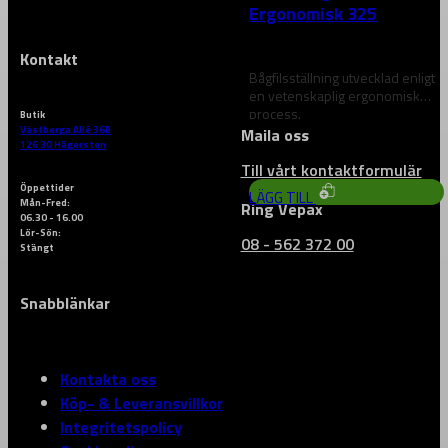
Ergonomisk 325
Kontakt
Bågfilsställning utvecklad enligt
en vetenskaplig ergonomisk
process.
Butik
Västberga Allé 36B
Maila oss
828
kr
126 30 Hägersten
Till vårt kontaktformulär
Öppettider
LÄGG TILL
Mån-Fred:
Ring Vepax
06.30 - 16.00
Lör-Sön:
08 - 562 372 00
Stängt
Snabblänkar
Kontakta oss
Köp- & Leveransvillkor
Integritetspolicy