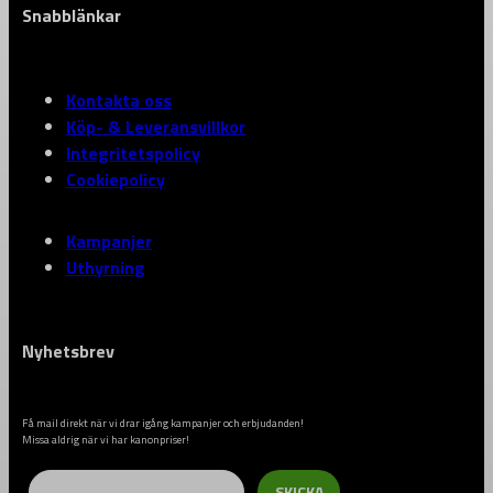
Snabblänkar
Kontakta oss
Köp- & Leveransvillkor
Integritetspolicy
Cookiepolicy
Kampanjer
Uthyrning
Nyhetsbrev
Få mail direkt när vi drar igång kampanjer och erbjudanden!
Missa aldrig när vi har kanonpriser!
Email
SKICKA