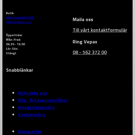
Butik
Västberga Allé 36B
Maila oss
126 30 Hägersten
Till vårt kontaktformulär
Öppettider
Mån-Fred:
Ring Vepax
06.30 - 16.00
Lör-Sön:
08 - 562 372 00
Stängt
Snabblänkar
Kontakta oss
Köp- & Leveransvillkor
Integritetspolicy
Cookiepolicy
Kampanjer