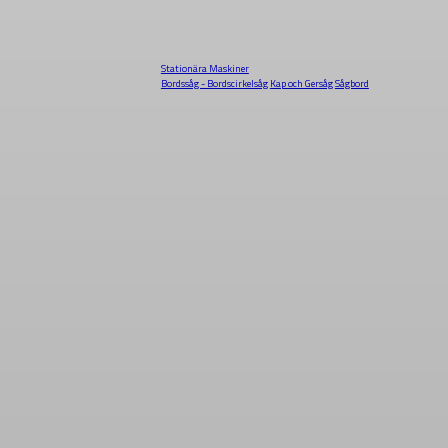
Stationära Maskiner
Bordssåg - Bordscirkelsåg
Kap och Gersåg
Sågbord