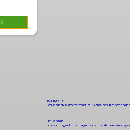
N
Borrmaskiner
Borrhammare
Magnetborrmaskiner
Slagborrmaskiner
Kombihamm
Skruvdragare
Borrskruvdragare
Mutterdragare
Skruvautomater
Slagskruvdragar