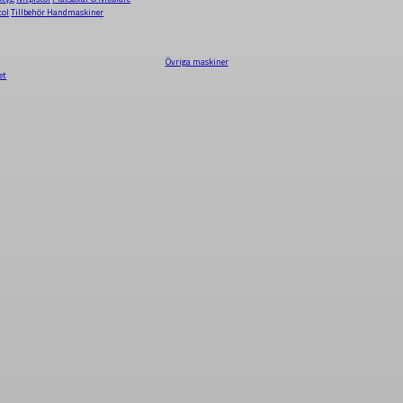
tol
Tillbehör Handmaskiner
Övriga maskiner
et