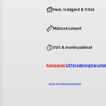
Hem, trädgård & fritid
Mätinstrument
VVS & inomhusklimat
Kampanjer
Utförsäljning
Varumä
Se allt inom
Maskiner & Verktyg