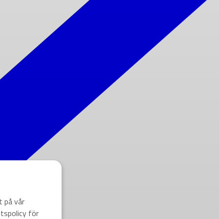
t på vår
tspolicy för