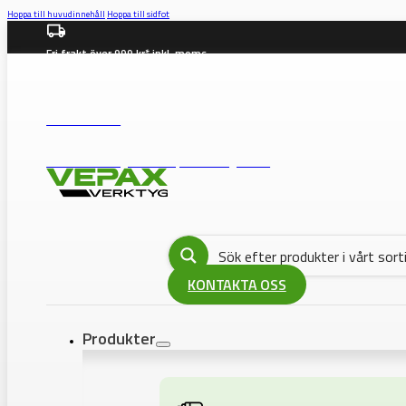
Hoppa till huvudinnehåll
Hoppa till sidfot
Fri frakt över 999 kr* inkl. moms
info@vepax.se
08-562 372 00
BUTIK: Västberga Allé 36B, 12630 Hägersten
KONTAKTA OSS
Produkter