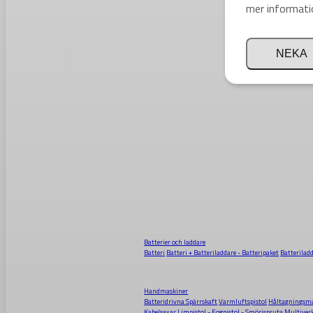
mer informati
NEKA
Batterier och laddare
Batteri
Batteri + Batteriladdare - Batteripaket
Batterilad
Handmaskiner
Batteridrivna Spärrskaft
Varmluftspistol
Håltagningsma
Kabelsaxar
Limpistol - Fogpistol - Smörjspruta
Multiver