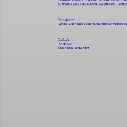
Slipmaskin
Vinkelslip
Spikpistol - Dyckertpistol - Häftpis
Verktygspaket
Dewalt Paket
Festool Paket
Makita Paket
Milwaukee Pak
Tryckluft
Kompressor
Se allt inom
Handverktyg