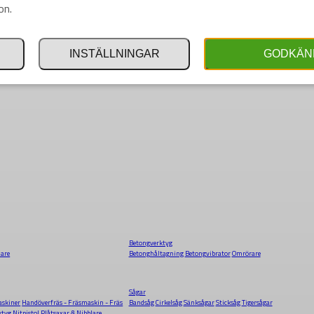
on.
INSTÄLLNINGAR
GODKÄN
Betongverktyg
dare
Betonghåltagning
Betongvibrator
Omrörare
Sågar
skiner
Handöverfräs - Fräsmaskin - Fräs
Bandsåg
Cirkelsåg
Sänksågar
Sticksåg
Tigersågar
ktyg
Nitpistol
Plåtsaxar & Nibblare