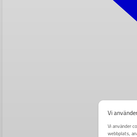
Vi använde
Vi använder co
webbplats, ana