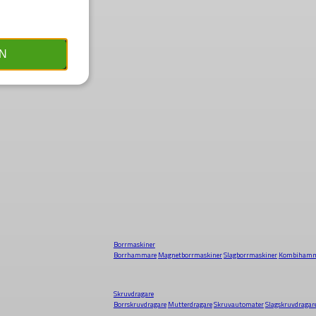
N
Borrmaskiner
Borrhammare
Magnetborrmaskiner
Slagborrmaskiner
Kombihamm
Skruvdragare
Borrskruvdragare
Mutterdragare
Skruvautomater
Slagskruvdragar