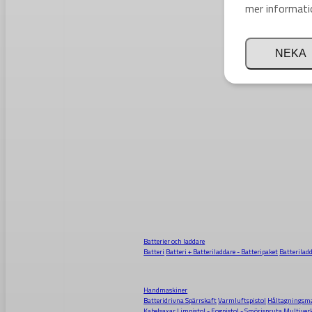
mer informati
NEKA
Batterier och laddare
Batteri
Batteri + Batteriladdare - Batteripaket
Batterilad
Handmaskiner
Batteridrivna Spärrskaft
Varmluftspistol
Håltagningsma
Kabelsaxar
Limpistol - Fogpistol - Smörjspruta
Multiver