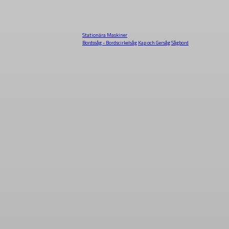
Stationära Maskiner
Bordssåg - Bordscirkelsåg
Kap och Gersåg
Sågbord