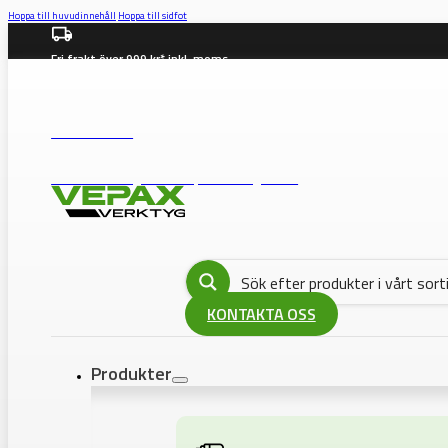
Hoppa till huvudinnehåll
Hoppa till sidfot
Fri frakt över 999 kr* inkl. moms
info@vepax.se
08-562 372 00
BUTIK: Västberga Allé 36B, 12630 Hägersten
KONTAKTA OSS
Produkter