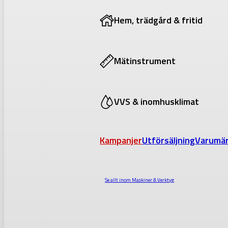
Hem, trädgård & fritid
Mätinstrument
VVS & inomhusklimat
Kampanjer
Utförsäljning
Varumä
Se allt inom
Maskiner & Verktyg