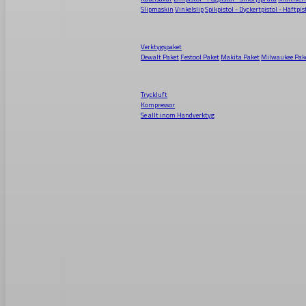
Slipmaskin
Vinkelslip
Spikpistol - Dyckertpistol - Häftpis
Verktygspaket
Dewalt Paket
Festool Paket
Makita Paket
Milwaukee Pak
Tryckluft
Kompressor
Se allt inom
Handverktyg