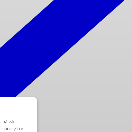
t på vår
tspolicy för