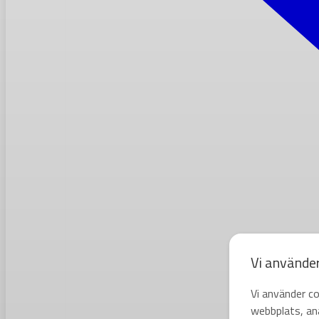
Vi använde
Vi använder co
webbplats, ana