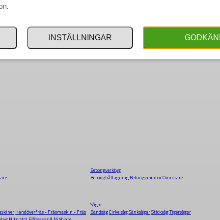
on.
INSTÄLLNINGAR
GODKÄN
Betongverktyg
dare
Betonghåltagning
Betongvibrator
Omrörare
Sågar
skiner
Handöverfräs - Fräsmaskin - Fräs
Bandsåg
Cirkelsåg
Sänksågar
Sticksåg
Tigersågar
ktyg
Nitpistol
Plåtsaxar & Nibblare