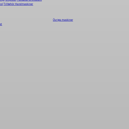
tol
Tillbehör Handmaskiner
Övriga maskiner
et