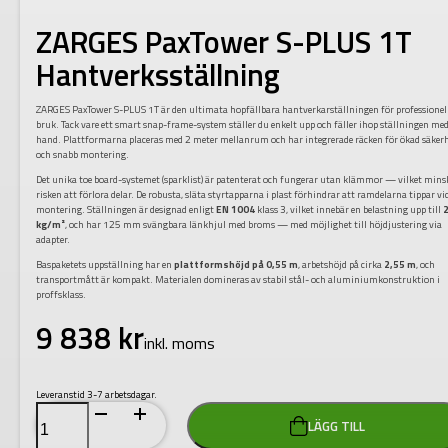
ZARGES PaxTower S-PLUS 1T
Hantverksställning
ZARGES PaxTower S-PLUS 1T är den ultimata hopfällbara hantverkarställningen för professionel
bruk. Tack vare ett smart snap-frame-system ställer du enkelt upp och fäller ihop ställningen me
hand. Plattformarna placeras med 2 meter mellanrum och har integrerade räcken för ökad säker
och snabb montering.
Det unika toe board-systemet (sparklist) är patenterat och fungerar utan klämmor — vilket mins
risken att förlora delar. De robusta, släta styrtapparna i plast förhindrar att ramdelarna tippar vi
montering. Ställningen är designad enligt
EN 1004
klass 3, vilket innebär en belastning upp till
kg/m²
, och har 125 mm svängbara länkhjul med broms — med möjlighet till höjdjustering via
adapter.
Baspaketets uppställning har en
plattformshöjd på 0,55 m
, arbets­höjd på cirka
2,55 m
, och
transportmått är kompakt. Materialen domineras av stabil stål- och aluminiumkonstruktion i
proffsklass.
9 838
kr
inkl. moms
Leveranstid 3-7 arbetsdagar.
ZARGES
LÄGG TILL
PaxTower
S-