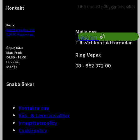
OBS endast påbyggnadspaket
Kontakt
5 080
kr
Butik
Västberga Allé 36B
Maila oss
126 30 Hägersten
LÄGG TILL
Till vårt kontaktformulär
Öppettider
Mån-Fred:
Ring Vepax
06.30 - 16.00
Lör-Sön:
08 - 562 372 00
Stängt
Snabblänkar
Kontakta oss
Köp- & Leveransvillkor
Integritetspolicy
Cookiepolicy