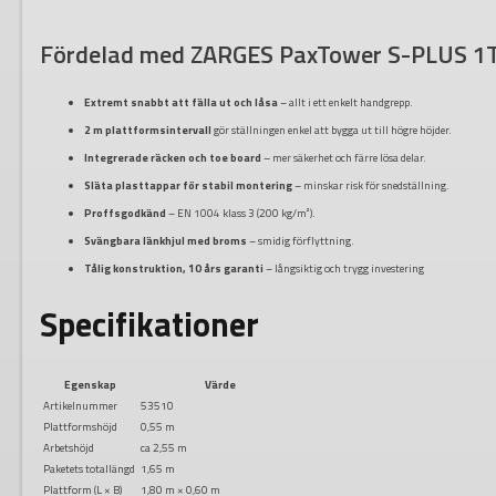
Fördelad med ZARGES PaxTower S-PLUS 1
Extremt snabbt att fälla ut och låsa
– allt i ett enkelt handgrepp.
2 m plattformsintervall
gör ställningen enkel att bygga ut till högre höjder.
Integrerade räcken och toe board
– mer säkerhet och färre lösa delar.
Släta plasttappar för stabil montering
– minskar risk för snedställning.
Proffsgodkänd
– EN 1004 klass 3 (200 kg/m²).
Svängbara länkhjul med broms
– smidig förflyttning.
Tålig konstruktion, 10 års garanti
– långsiktig och trygg investering
Specifikationer
Egenskap
Värde
Artikelnummer
53510
Plattformshöjd
0,55 m
Arbetshöjd
ca 2,55 m
Paketets totallängd
1,65 m
Plattform (L × B)
1,80 m × 0,60 m