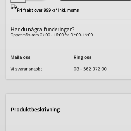
PLUS
1T
Fri frakt över 999 kr* inkl. moms
Hantverksställning
mängd
Har du några funderingar?
Öppet mån-tors 07:00 - 16:00 fre 07:00-15:00
Maila oss
Ring oss
Vi svarar snabbt
08 - 562 372 00
Produktbeskrivning