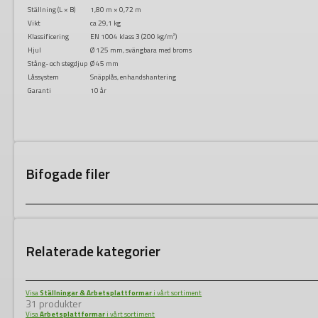
Ställning (L × B)
1,80 m × 0,72 m
Vikt
ca 29,1 kg
Klassificering
EN 1004 klass 3 (200 kg/m²)
Hjul
Ø 125 mm, svängbara med broms
Stång- och stegdjup
Ø 45 mm
Låssystem
Snäpplås, enhandshantering
Garanti
10 år
Bifogade filer
Relaterade kategorier
Visa
Ställningar & Arbetsplattformar
i vårt sortiment
31 produkter
Visa
Arbetsplattformar
i vårt sortiment