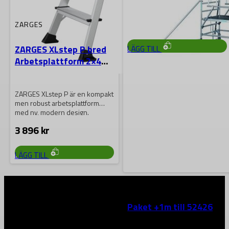
med ny, modern design.
Plattformen mäter…
2 561
kr
ZARGES
ZARGES XLstep P bred
LÄGG TILL
Arbetsplattform 2×4
steg, 0,99 M
ZARGES XLstep P är en kompakt
men robust arbetsplattform
med ny, modern design.
Plattformen mäter…
3 896
kr
LÄGG TILL
ZARGES
Paket +1m till 52426