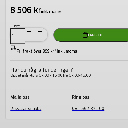
8 506
kr
inkl. moms
1 i lager
XLStep
LÄGG TILL
S
8-
Steg
arbetshöjd
Fri frakt över 999 kr* inkl. moms
4m
mängd
Har du några funderingar?
Öppet mån-tors 07:00 - 16:00 fre 07:00-15:00
Maila oss
Ring oss
Vi svarar snabbt
08 - 562 372 00