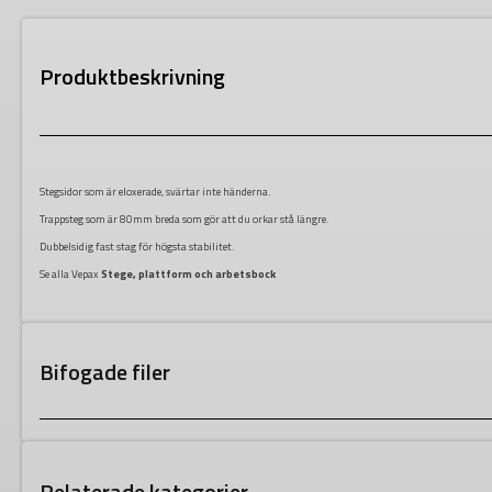
Produktbeskrivning
Stegsidor som är eloxerade, svärtar inte händerna.
Trappsteg som är 80mm breda som gör att du orkar stå längre.
Dubbelsidig fast stag för högsta stabilitet.
Se alla Vepax
Stege, plattform och arbetsbock
Bifogade filer
Relaterade kategorier