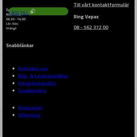
Till vårt kontaktformulär
Öppettider
LÄGG TILL
Mån-Fred:
Ring Vepax
06.30 - 16.00
Lör-Sön:
08 - 562 372 00
Stängt
Snabblänkar
Kontakta oss
Köp- & Leveransvillkor
Integritetspolicy
Cookiepolicy
Kampanjer
Uthyrning