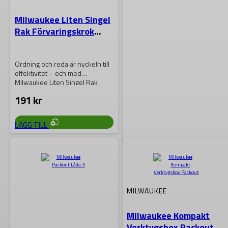
Milwaukee Liten Singel
Rak Förvaringskrok
PACKOUT
Ordning och reda är nyckeln till
effektivitet – och med
Milwaukee Liten Singel Rak
Förvaringskrok…
191
kr
LÄGG TILL
MILWAUKEE
Milwaukee Hylla
Packout
MILWAUKEE
Milwaukee Kompakt
Förbättra din
Verktygsbox Packout