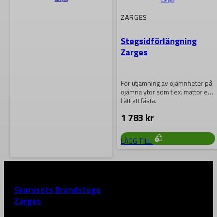
ZARGES
Stegsidförlängning
Zarges
För utjämning av ojämnheter på
ojämna ytor som t.ex. mattor etc.
Lätt att fästa.
1 783
kr
LÄGG TILL
ZARGES
Skarvsats Brandstege
Zarges