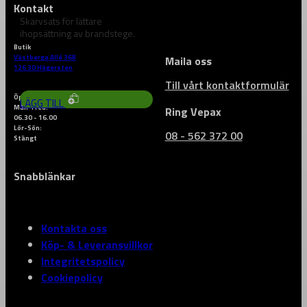
Kontakt
Skarvsats för lättare
ihopsättning av brandstege.
Butik
Västberga Allé 36B
Maila oss
1 223
kr
126 30 Hägersten
Till vårt kontaktformulär
Öppettider
LÄGG TILL
Mån-Fred:
Ring Vepax
06.30 - 16.00
Lör-Sön:
08 - 562 372 00
Stängt
Snabblänkar
Kontakta oss
Köp- & Leveransvillkor
Integritetspolicy
Cookiepolicy