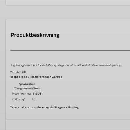
Produktbeskrivning
Toppbeslag med sprint för att hålla ihop stegen samt för att snabbt fälla ut den vid utrymning.
Tillbehör till:
Brandstege Olika utföranden Zarges
Specifikation
Utstigningsplattform
Modellnummer
513011
Vikt ca (kg)
0,5
Se Vepax alla varor under kategorin
Stege – ställning