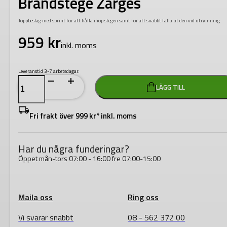
Brandstege Zarges
Toppbeslag med sprint för att hålla ihop stegen samt för att snabbt fälla ut den vid utrymning.
959
kr
inkl. moms
Leveranstid 3-7 arbetsdagar.
Toppbeslag
LÄGG TILL
med
sprint
Brandstege
Zarges
Fri frakt över 999 kr* inkl. moms
mängd
Har du några funderingar?
Öppet mån-tors 07:00 - 16:00 fre 07:00-15:00
Maila oss
Ring oss
Vi svarar snabbt
08 - 562 372 00