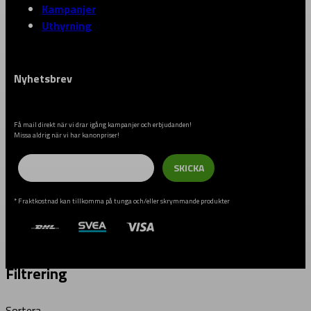
Kampanjer
Uthyrning
Nyhetsbrev
Få mail direkt när vi drar igång kampanjer och erbjudanden!
Missa aldrig när vi har kanonpriser!
Email
SKICKA
* Fraktkostnad kan tillkomma på tunga och/eller skrymmande produkter
Filtrering
Sortera