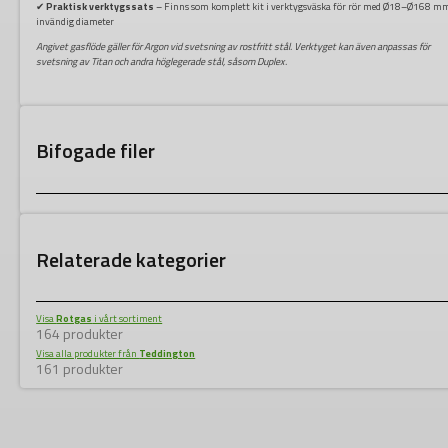
✔
Praktisk verktygssats
– Finns som komplett kit i verktygsväska för rör med Ø18–Ø168 m
invändig diameter
Angivet gasflöde gäller för Argon vid svetsning av rostfritt stål. Verktyget kan även anpassas för
svetsning av Titan och andra höglegerade stål, såsom Duplex.
Bifogade filer
Relaterade kategorier
Visa
Rotgas
i vårt sortiment
164 produkter
Visa alla produkter från
Teddington
161 produkter