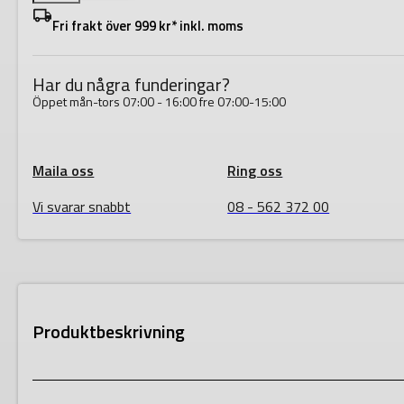
K
Fri frakt över 999 kr* inkl. moms
ø57
mm
rör
I.D
Har du några funderingar?
(mm)
42-
Öppet mån-tors 07:00 - 16:00 fre 07:00-15:00
53
mängd
Maila oss
Ring oss
Vi svarar snabbt
08 - 562 372 00
Produktbeskrivning