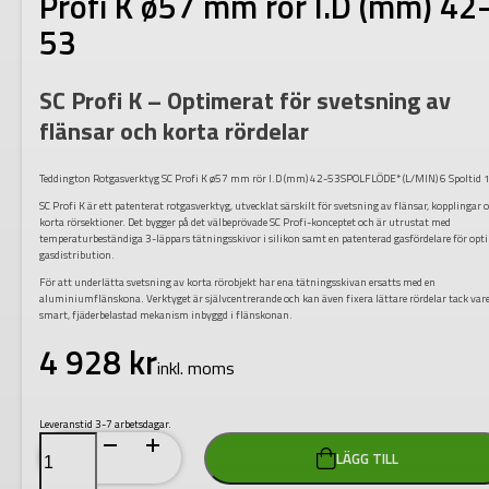
Profi K ø57 mm rör I.D (mm) 42
53
SC Profi K – Optimerat för svetsning av
flänsar och korta rördelar
Teddington Rotgasverktyg SC Profi K ø57 mm rör I.D (mm) 42-53SPOLFLÖDE* (L/MIN) 6 Spoltid 
SC Profi K är ett patenterat rotgasverktyg, utvecklat särskilt för svetsning av flänsar, kopplingar 
korta rörsektioner. Det bygger på det välbeprövade SC Profi-konceptet och är utrustat med
temperaturbeständiga 3-läppars tätningsskivor i silikon samt en patenterad gasfördelare för opt
gasdistribution.
För att underlätta svetsning av korta rörobjekt har ena tätningsskivan ersatts med en
aluminiumflänskona. Verktyget är självcentrerande och kan även fixera lättare rördelar tack var
smart, fjäderbelastad mekanism inbyggd i flänskonan.
4 928
kr
inkl. moms
Leveranstid 3-7 arbetsdagar.
Teddington
LÄGG TILL
Rotgasverktyg
SC
Profi