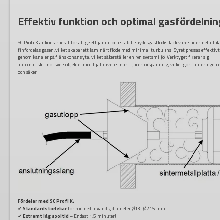
Effektiv funktion och optimal gasfördelnin
SC Profi K är konstruerat för att ge ett jämnt och stabilt skyddsgasflöde. Tack vare sintermetallpl
finfördelas gasen, vilket skapar ett laminärt flöde med minimal turbulens. Syret pressas effektivt
genom kanaler på flänskonans yta, vilket säkerställer en ren svetsmiljö. Verktyget fixerar sig
automatiskt mot svetsobjektet med hjälp av en smart fjäderförspänning, vilket gör hanteringen 
och säker.
Fördelar med SC Profi K:
✔
Standardstorlekar
för rör med invändig diameter Ø13–Ø215 mm
✔
Extremt låg spoltid
– Endast 1,5 minuter!