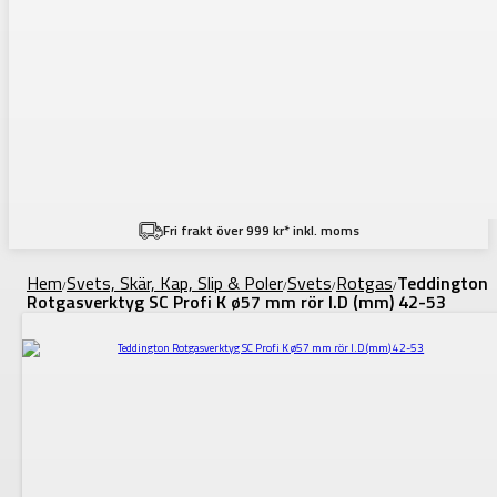
Fri frakt över 999 kr* inkl. moms
Hem
Svets, Skär, Kap, Slip & Poler
Svets
Rotgas
Teddington
/
/
/
/
Rotgasverktyg SC Profi K ø57 mm rör I.D (mm) 42-53