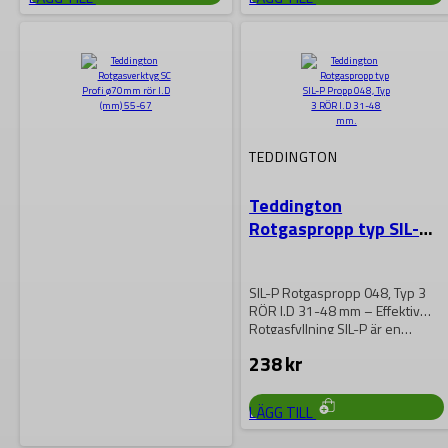
TEDDINGTON
Teddington
Rotgaspropp typ SIL-P
Propp 048, Typ 3 RÖR
I.D 31-48 mm
SIL-P Rotgaspropp 048, Typ 3
RÖR I.D 31-48 mm – Effektiv
Rotgasfyllning SIL-P är en…
238
kr
LÄGG TILL