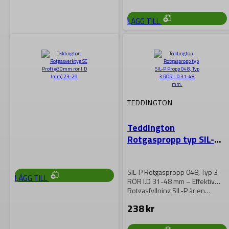
LÄGG TILL
TEDDINGTON
Teddington Dragwire
isolerad 10m
TEDDINGTON
Dragwire om 10 meter i
Teddington
isolerad. Passar till
rotgasverktyg, typ SC Profi, WS
Rotgaspropp typ SIL-P
Plus, iPX.
Propp 048, Typ 3 RÖR
559
kr
I.D 31-48 mm
SIL-P Rotgaspropp 048, Typ 3
LÄGG TILL
RÖR I.D 31-48 mm – Effektiv
Rotgasfyllning SIL-P är en…
238
kr