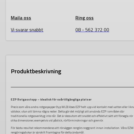
pack
mängd
Maila oss
Ring oss
Vi svarar snabbt
08 - 562 372 00
Produktbeskrivning
EZP Rotgasstopp – idealisk för svårtillgängliga platser
Precis som våra andra rotgaspapper (typ WLD) löses EZP helt upp vid kontakt med vatten eller lik
vätskor, utan att lämna några rester. Detta gör det möjligt att använda EZP i områden där
traditionella rotgasverktyg inte når. Det är dessutom ett snabbt och effektivt sätt att försegla rö
olika dimensioner, exempelvis vid påstick, rörförminskningar och grenrör.
För bästa resultat rekommenderas att rörväggen rengörs noggrant innan installation. Våra EZW
rengöringsdukar är särskilt framtagna för detta ändamål.