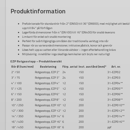
Produktinformation
Prefabricerade för standardrör från 2″ (DN50) till 36″ (DN900), med möjlighet att bestäl
upp till 84″ på förfrågan
Lagerförda dimensioner från 4″ (DN100) till 16″ (DN400) för snabb leverans
Limkant för enkel och snabb montering
Perfekt för svårtillgängliga områden där traditionella verktyg inte når
Passar rör av varierande dimensioner, inklusive påstick, konor och grenrör
Löses helt upp av vatten eller liknande vätskor – ingen efterbehandling krävs
Miljövänlig: innehåller inga skadliga kemikalier och bryts ner naturligt
EZP Rotgasstopp – Produktöversikt
Rör Ø (tum/mm)
Beskrivning
Förp. antal
Inst. avstånd (mm)
*
Art. nr.
2” / 50
Rotgasstopp, EZP 2”
24
150
31-EZP02
3” / 75
Rotgasstopp, EZP 3”
24
150
31-EZP03
4” / 100
Rotgasstopp, EZP 4”
12
150
31-EZP04**
5” / 125
Rotgasstopp, EZP 5”
12
150
31-EZP05**
6” / 150
Rotgasstopp, EZP 6”
12
150
31-EZP06**
8” / 200
Rotgasstopp, EZP 8”
12
150
31-EZP08**
10” / 250
Rotgasstopp, EZP 10”
12
200
31-EZP010**
12” / 300
Rotgasstopp, EZP 12”
12
200
31-EZP012**
14” / 350
Rotgasstopp, EZP 14”
6
200
31-EZP014**
16” / 400
Rotgasstopp, EZP 16”
6
200
31-EZP016**
18” / 450
Rotgasstopp, EZP 18”
6
200
ppf