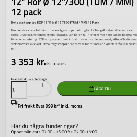
12” Rör Ø 12”/300 (TUM / MM)
12 pack
Rotgasstopp typ EZP 12” Rör Ø 12”/300 (TUM / MM) 12 Pack
Den prefabricerade, tallriksformade rotgasstoppen Teddington EZ Purge (EZP) är tillverkad av en
specialutvecklad, vattenlöslig cellulosapapp. Den har en tallriksform med höga kanter belagda me
för enkel montering. EZP kan placeras direkt i röret utan extra arbetsmoment, vilket effektivisera
svetsprocessen avsevärt. Dessa rotgastoppar är anpassade för rör med en diameter från Ø50 till 
mm.
3 353
kr
inkl. moms
Leveranstid 3-7 arbetsdagar.
Teddington
LÄGG TILL
Rotgasstopp
typ
EZP
12”
Fri frakt över 999 kr* inkl. moms
Rör
Ø
12”/300
(TUM
Har du några funderingar?
/
MM)
Öppet mån-tors 07:00 - 16:00 fre 07:00-15:00
12