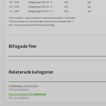
20” / 500
Rotgasstopp, EZP 20”
6
200
ppf
22” / 550
Rotgasstopp, EZP 22”
6
200
ppf
24” / 600
Rotgasstopp, EZP 24”
6
200
ppf
*Inst. avstånd = rekommenderat installationsavstånd i millimeter.
**Vissa storlekar har särskilda specifikationer (markerade med **).
ppf = Pris och produktinformation på förfråg
Bifogade filer
Relaterade kategorier
Visa
Rotgas
i vårt sortiment
164 produkter
Visa alla produkter från
Teddington
161 produkter