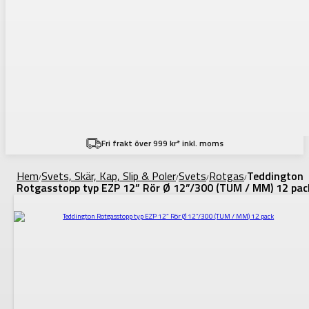
Fri frakt över 999 kr* inkl. moms
Hem
Svets, Skär, Kap, Slip & Poler
Svets
Rotgas
Teddington
/
/
/
/
Rotgasstopp typ EZP 12” Rör Ø 12”/300 (TUM / MM) 12 pac