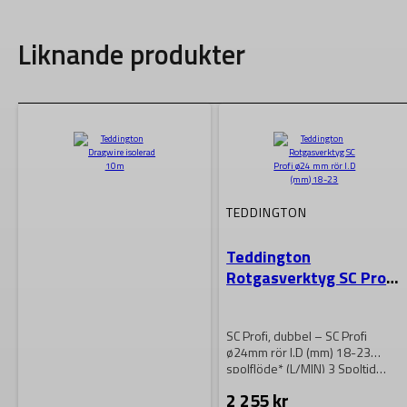
Liknande produkter
TEDDINGTON
Teddington
Rotgasverktyg SC Profi
ø24 mm rör I.D (mm) 18-
23
SC Profi, dubbel – SC Profi
ø24mm rör I.D (mm) 18-23
spolflöde* (L/MIN) 3 Spoltid…
2 255
kr