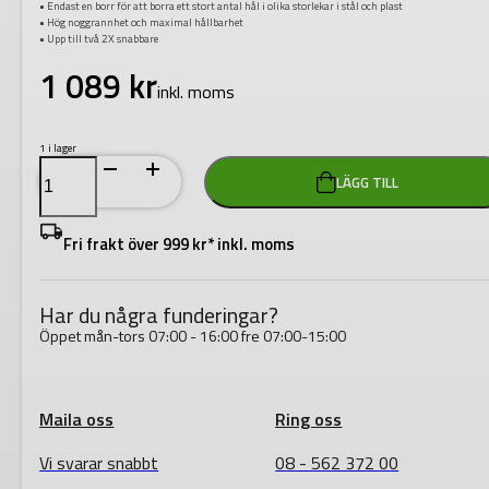
• Endast en borr för att borra ett stort antal hål i olika storlekar i stål och plast
• Hög noggrannhet och maximal hållbarhet
• Upp till två 2X snabbare
1 089
kr
inkl. moms
1 i lager
Stegborr
LÄGG TILL
PG7
-
PG21
mängd
Fri frakt över 999 kr* inkl. moms
Har du några funderingar?
Öppet mån-tors 07:00 - 16:00 fre 07:00-15:00
Maila oss
Ring oss
Vi svarar snabbt
08 - 562 372 00