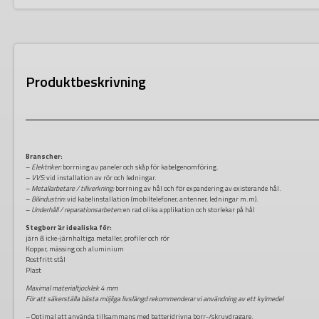
Produktbeskrivning
Branscher:
–
Elektriker:
borrning av paneler och skåp för kabelgenomföring.
–
VVS:
vid installation av rör och ledningar.
–
Metallarbetare / tillverkning:
borrning av hål och för expandering av existerande hål.
–
Bilindustrin:
vid kabelinstallation (mobiltelefoner, antenner, ledningar m.m).
–
Underhåll / reparationsarbeten:
en rad olika applikation och storlekar på hål
Stegborr är idealiska för:
järn & icke-järnhaltiga metaller, profiler och rör
Koppar, mässing och aluminium
Rostfritt stål
Plast
Maximal materialtjocklek 4 mm
För att säkerställa bästa möjliga livslängd rekommenderar vi användning av ett kylmedel
– Optimal att använda tillsammans med batteridrivna borr-/skruvdragare.