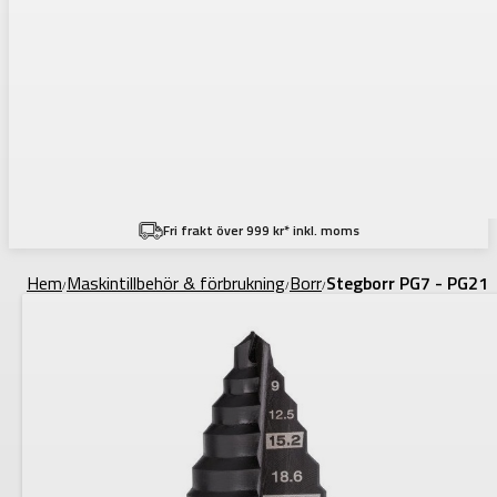
Fri frakt över 999 kr* inkl. moms
Hem
Maskintillbehör & förbrukning
Borr
Stegborr PG7 - PG21
/
/
/