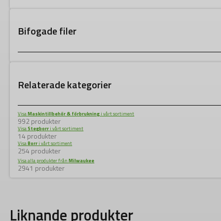
Bifogade filer
Relaterade kategorier
Visa
Maskintillbehör & förbrukning
i vårt sortiment
992 produkter
Visa
Stegborr
i vårt sortiment
14 produkter
Visa
Borr
i vårt sortiment
254 produkter
Visa alla produkter från
Milwaukee
2941 produkter
Liknande produkter