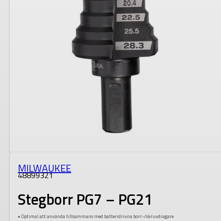
MILWAUKEE
48899321
Stegborr PG7 – PG21
• Optimal att använda tillsammans med batteridrivna borr-/skruvdragare