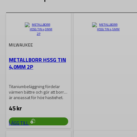
MILWAUKEE
METALLBORR HSSG TIN
4,0MM 2P
Titaniumbeläggning fördelar
värmen bättre och gör att borret
är anpassat för hög hastighet.
Den variabla…
45
kr
LÄGG TILL