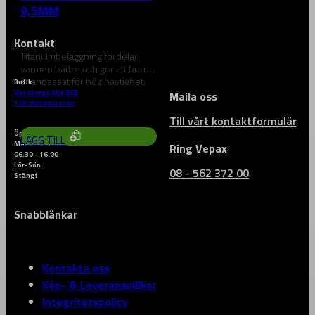
9,5MM
Kontakt
Titaniumbeläggning fördelar
värmen bättre och gör att borret
är anpassat för hög hastighet.
Butik
Den variabla…
Västberga Allé 36B
Maila oss
89
kr
126 30 Hägersten
Till vårt kontaktformulär
Öppettider
LÄGG TILL
Mån-Fred:
Ring Vepax
06.30 - 16.00
Lör-Sön:
08 - 562 372 00
Stängt
Snabblänkar
Kontakta oss
Köp- & Leveransvillkor
Integritetspolicy