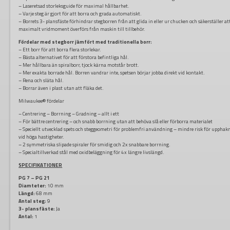
– Laseretsad storleksguide för maximal hållbarhet.
– Varje steg är gjort för att borra och grada automatiskt.
– Borrets 3- plansfäste förhindrar stegborren från att glida in eller ur chucken och säkerställer at
maximalt vridmoment överförs från maskin till tillbehör.
Fördelar med stegborr jämfört med traditionella borr:
– Ett borr för att borra flera storlekar.
– Bästa alternativet för att förstora befintliga hål.
– Mer hållbara än spiralborr, tjock kärna motstår brott.
– Mer exakta borrade hål. Borren vandrar inte, spetsen börjar jobba direkt vid kontakt.
– Rena och släta hål.
– Borrar även i plast utan att fläka det.
Milwaukee® fördelar
– Centrering – Borrning – Gradning – allt i ett
– För bättre centrering – och snabb borrning utan att behöva slå eller förborra materialet
– Speciellt utvecklad spets och steggeometri för problemfri användning – mindre risk för upphak
vid höga hastigheter.
– 2 symmetriska slipade spiraler för smidig och 2x snabbare borrning.
– Specialtillverkad stål med oxidbeläggning för 4x längre livslängd.
SPECIFIKATIONER
PG 7 – PG 21
Diamteter:
10 mm
Längd:
68 mm
Antal steg:
9
3- plansfäste:
Ja
Antal:
1