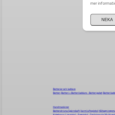
mer informati
NEKA
Batterier och laddare
Batteri
Batteri + Batteriladdare - Batteripaket
Batterilad
Handmaskiner
Batteridrivna Spärrskaft
Varmluftspistol
Håltagningsma
Kabelsaxar
Limpistol - Fogpistol - Smörjspruta
Multiver