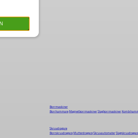
N
Borrmaskiner
Borrhammare
Magnetborrmaskiner
Slagborrmaskiner
Kombihamm
Skruvdragare
Borrskruvdragare
Mutterdragare
Skruvautomater
Slagskruvdragar