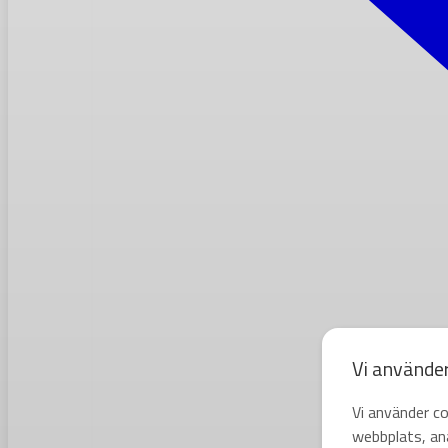
Vi använde
Vi använder co
webbplats, ana