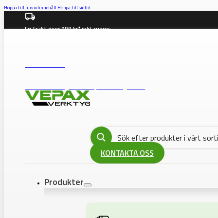
Hoppa till huvudinnehåll
Hoppa till sidfot
Fri frakt över 999 kr* inkl. moms
info@vepax.se
08-562 372 00
BUTIK: Västberga Allé 36B, 12630 Hägersten
KONTAKTA OSS
Produkter