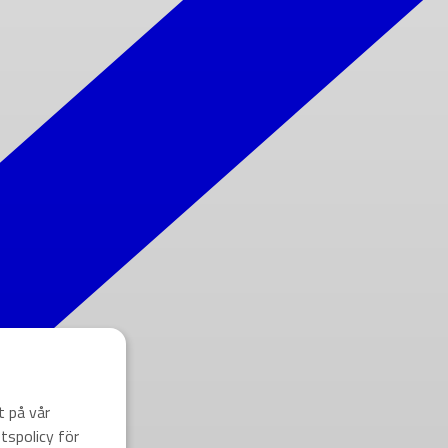
t på vår
tspolicy för