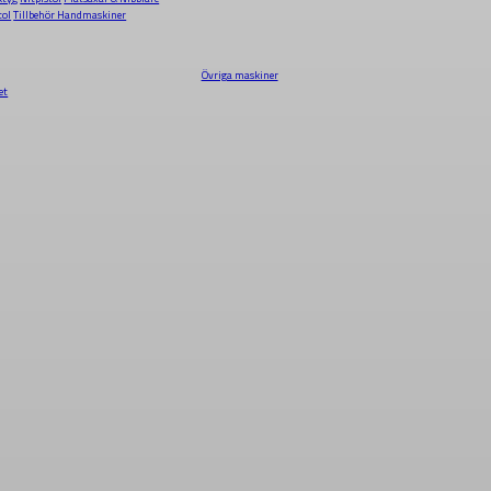
tol
Tillbehör Handmaskiner
Övriga maskiner
et