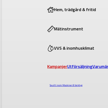
Hem, trädgård & fritid
Mätinstrument
VVS & inomhusklimat
Kampanjer
Utförsäljning
Varumä
Se allt inom
Maskiner & Verktyg