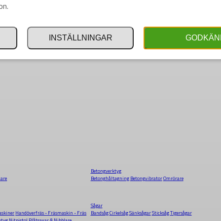
on.
INSTÄLLNINGAR
GODKÄN
Betongverktyg
dare
Betonghåltagning
Betongvibrator
Omrörare
Sågar
skiner
Handöverfräs - Fräsmaskin - Fräs
Bandsåg
Cirkelsåg
Sänksågar
Sticksåg
Tigersågar
ktyg
Nitpistol
Plåtsaxar & Nibblare