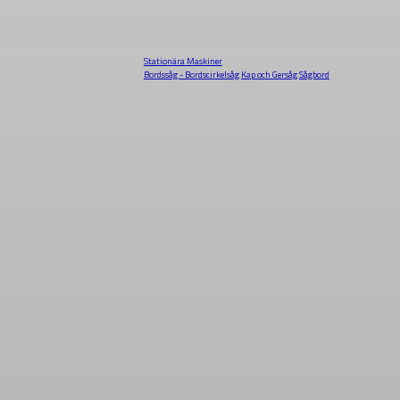
Stationära Maskiner
Bordssåg - Bordscirkelsåg
Kap och Gersåg
Sågbord