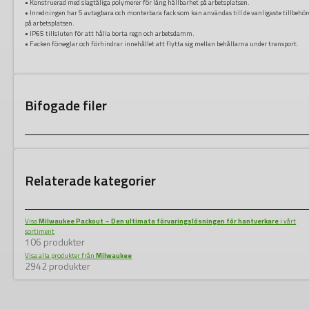
• Konstruerad med slagtåliga polymerer för lång hållbarhet på arbetsplatsen.
• Inredningen har 5 avtagbara och monterbara fack som kan användas till de vanligaste tillbehö
på arbetsplatsen.
• IP65 tillsluten för att hålla borta regn och arbetsdamm.
• Facken förseglar och förhindrar innehållet att flytta sig mellan behållarna under transport.
Bifogade filer
Relaterade kategorier
Visa
Milwaukee Packout – Den ultimata förvaringslösningen för hantverkare
i vårt
sortiment
106 produkter
Visa alla produkter från
Milwaukee
2942 produkter