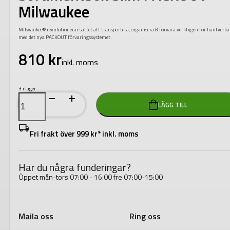
Milwaukee
Milwaukee® revulotionerar sättet att transportera, organisera & förvara verktygen för hantverk
med det nya PACKOUT förvaringssystemet.
810
kr
inkl. moms
3 i lager
Sortimentbox
LÄGG TILL
Slim
PACKOUT
Milwaukee
mängd
Fri frakt över 999 kr* inkl. moms
Har du några funderingar?
Öppet mån-tors 07:00 - 16:00 fre 07:00-15:00
Maila oss
Ring oss