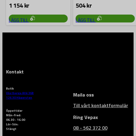
de…
för hantverkarna med det nya
1 154
kr
504
kr
PACKOUT™…
LÄGG TILL
LÄGG TILL
Kontakt
Butik
Västberga Allé 36B
Maila oss
126 30 Hägersten
Till vårt kontaktformulär
Öppettider
Mån-Fred:
Ring Vepax
06.30 - 16.00
Lör-Sön:
08 - 562 372 00
Stängt