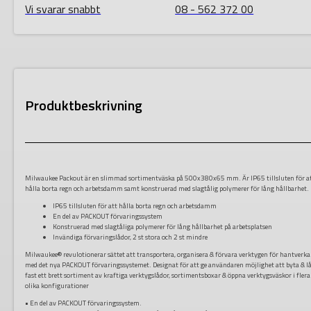
Vi svarar snabbt
08 - 562 372 00
Produktbeskrivning
Milwaukee Packout är en slimmad sortimentväska på 500x380x65 mm. Är IP65 tillsluten för a
hålla borta regn och arbetsdamm samt konstruerad med slagtålig polymerer för lång hållbarhet.
IP65 tillsluten för att hålla borta regn och arbetsdamm
En del av PACKOUT förvaringssystem
Konstruerad med slagtåliga polymerer för lång hållbarhet på arbetsplatsen
Invändiga förvaringslådor, 2 st stora och 2 st mindre
Milwaukee® revulotionerar sättet att transportera, organisera & förvara verktygen för hantverk
med det nya PACKOUT förvaringssystemet. Designat för att ge användaren möjlighet att byta & l
fast ett brett sortiment av kraftiga verktygslådor, sortimentsboxar & öppna verktygsväskor i flera
olika konfigurationer
• En del av PACKOUT förvaringssystem.