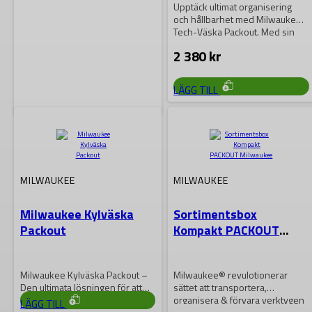
Upptäck ultimat organisering
och hållbarhet med Milwaukee
Tech-Väska Packout. Med sin
robusta konstruktion och
2 380
kr
anpassningsbara…
LÄGG TILL
MILWAUKEE
Milwaukee
Förvaringsback
MILWAUKEE
MILWAUKEE
PACKOUT
Milwaukee Kylväska
Sortimentsbox
En mångsidiga
Packout
Kompakt PACKOUT
staplingsalternativ: vertikalt och
Milwaukee
horisontellt. 22 kg viktkapacitet.
Stor lagringskapacitet för alla
966
kr
slags verktyg
Milwaukee Kylväska Packout –
Milwaukee® revulotionerar
Den ultimata lösningen för att
sättet att transportera,
hålla din utrustning kyld under
organisera & förvara verktygen
LÄGG TILL