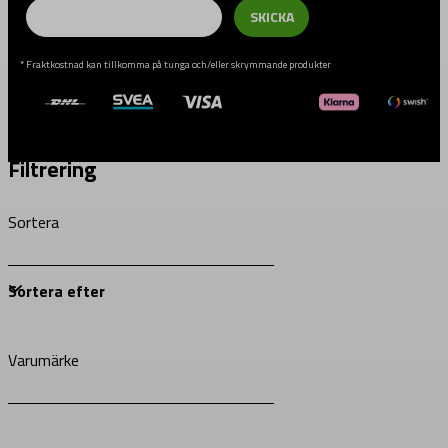
Email
SKICKA
* Fraktkostnad kan tillkomma på tunga och/eller skrymmande produkter
Filtrering
Sortera
Varumärke