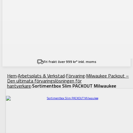
Fri frakt över 999 kr* inkl. moms
Hem
Arbetsplats & Verkstad
Förvaring
Milwaukee Packout –
/
/
/
Den ultimata förvaringslösningen för
hantverkare
Sortimentbox Slim PACKOUT Milwaukee
/