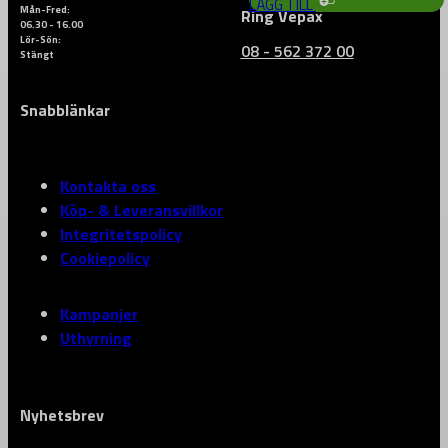
LÄGG TILL
Mån-Fred:
Ring Vepax
06.30 - 16.00
Lör-Sön:
08 - 562 372 00
Stängt
Snabblänkar
Kontakta oss
Köp- & Leveransvillkor
Integritetspolicy
Cookiepolicy
Kampanjer
Uthyrning
Nyhetsbrev