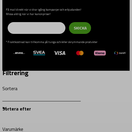
Få mail direkt när vi drar igång kampanjer och erbjudanden!
Missa aldrig när vi har kanonpriser!
Email
SKICKA
* Fraktkostnad kan tillkomma på tunga och/eller skrymmande produkter
Filtrering
Sortera
Varumärke