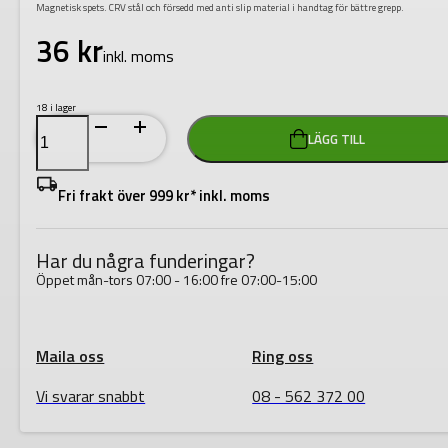
Magnetisk spets. CRV stål och försedd med anti slip material i handtag för bättre grepp.
36
kr
inkl. moms
18 i lager
Skruvmejsel
LÄGG TILL
T25
100mm
mängd
Fri frakt över 999 kr* inkl. moms
Har du några funderingar?
Öppet mån-tors 07:00 - 16:00 fre 07:00-15:00
Maila oss
Ring oss
Vi svarar snabbt
08 - 562 372 00