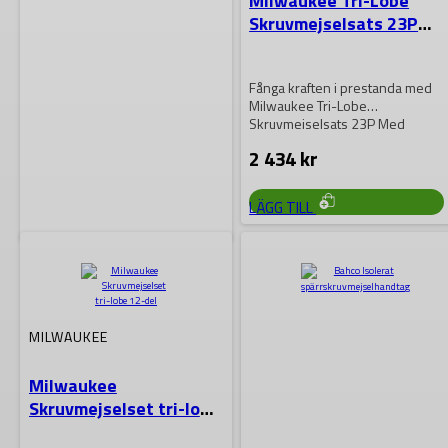
Milwaukee Tri-Lobe
Skruvmejselsats 23P
Med Skuminlägg
Fånga kraften i prestanda med
Milwaukee Tri-Lobe
Skruvmejselsats 23P Med
Skuminlägg! Utrustad med
2 434
kr
förstklassig greppkontroll…
LÄGG TILL
WERA
WERA 8790 C Impaktor
hylsmejselinsats med
MILWAUKEE
1/2″-fattning
Milwaukee
WERA 8790 C Impaktor 13,0
Skruvmejselset tri-lobe
12-del
92
kr