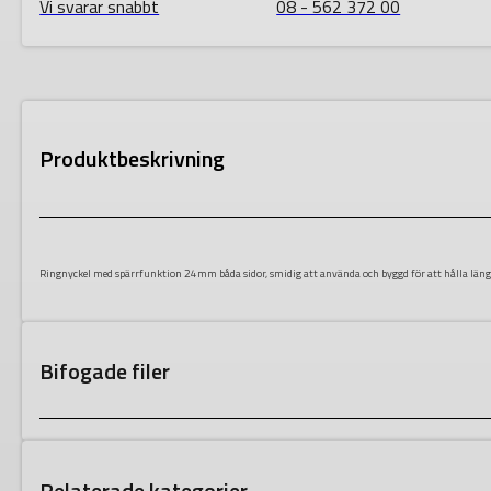
Vi svarar snabbt
08 - 562 372 00
Produktbeskrivning
Ringnyckel med spärrfunktion 24mm båda sidor, smidig att använda och byggd för att hålla läng
Bifogade filer
Relaterade kategorier