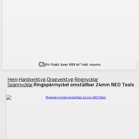
Fri frakt över 999 kr* inkl. moms
Hem
Handverktyg
Dragverktyg
Ringnycklar
/
/
/
Spärrnycklar
Ringspärrnyckel omställbar 24mm NEO Tools
/