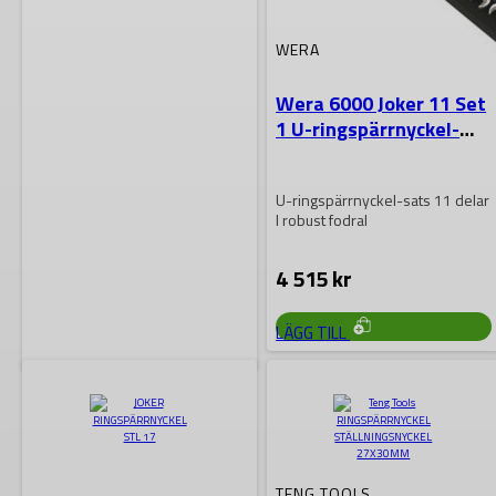
WERA
Wera 6000 Joker 11 Set
1 U-ringspärrnyckel-
sats
U-ringspärrnyckel-sats 11 delar
I robust fodral
4 515
kr
LÄGG TILL
WERA
Wera 6000 Joker 8
Imperial Set 1 U-
ringspärrnyckel-sats,
TENG TOOLS