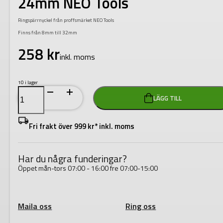
24mm NEO Tools
Ringspärrnyckel från proffsmärket NEO Tools
Finns från 8mm till 32mm
258
kr
inkl. moms
10 i lager
Ringspärrnyckel
LÄGG TILL
omställbar
24mm
NEO
Tools
Fri frakt över 999 kr* inkl. moms
mängd
Har du några funderingar?
Öppet mån-tors 07:00 - 16:00 fre 07:00-15:00
Maila oss
Ring oss