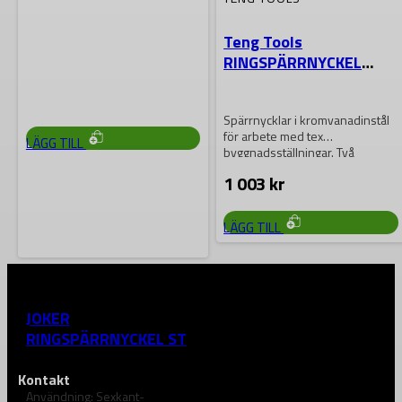
tummått
U-ringspärrnyckel-sats 8 delar I
Teng Tools
robust fodral
RINGSPÄRRNYCKEL
STÄLLNINGSNYCKEL
3 654
kr
27X30MM
Spärrnycklar i kromvanadinstål
för arbete med tex
LÄGG TILL
byggnadsställningar. Två
storlekar i varje nyckel, 12-
1 003
kr
kants ringspärr…
LÄGG TILL
WERA
JOKER
RINGSPÄRRNYCKEL STL
17
Kontakt
Användning: Sexkant-