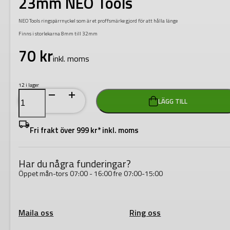
23mm NEO Tools
NEO Tools ringspärrnyckel som är et proffsmärke gjord för att hålla länge
Finns i storlekarna 8mm till 32mm
70
kr
inkl. moms
12 i lager
Ringspärrnyckel
LÄGG TILL
omställbar
23mm
NEO
Tools
Fri frakt över 999 kr* inkl. moms
mängd
Har du några funderingar?
Öppet mån-tors 07:00 - 16:00 fre 07:00-15:00
Maila oss
Ring oss