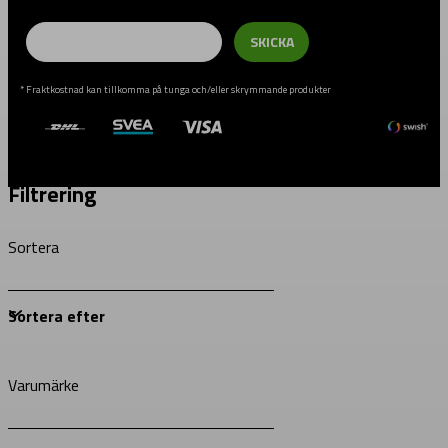
Email
SKICKA
* Fraktkostnad kan tillkomma på tunga och/eller skrymmande produkter
Filtrering
Sortera
Varumärke