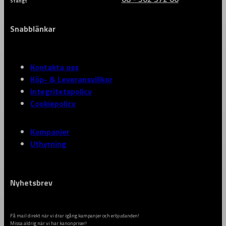
Stängt
Snabblänkar
Kontakta oss
Köp- & Leveransvillkor
Integritetspolicy
Cookiepolicy
Kampanjer
Uthyrning
Nyhetsbrev
Få mail direkt när vi drar igång kampanjer och erbjudanden!
Missa aldrig när vi har kanonpriser!