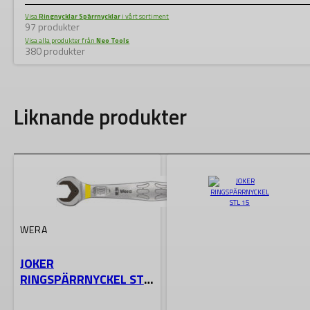
Visa
Ringnycklar Spärrnycklar
i vårt sortiment
97 produkter
Visa alla produkter från
Neo Tools
380 produkter
Liknande produkter
WERA
JOKER
RINGSPÄRRNYCKEL STL
10