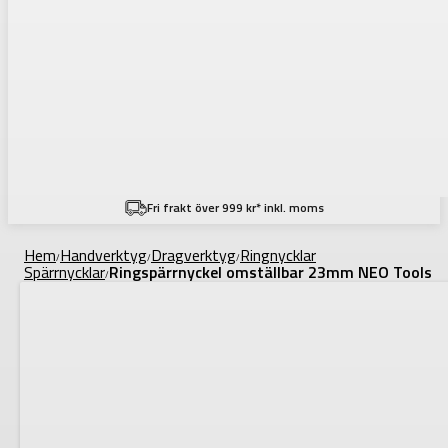
Fri frakt över 999 kr* inkl. moms
Hem
Handverktyg
Dragverktyg
Ringnycklar
/
/
/
Spärrnycklar
Ringspärrnyckel omställbar 23mm NEO Tools
/