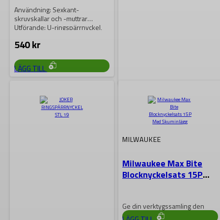
Användning: Sexkant-
skruvskallar och -muttrar
Utförande: U-ringspärrnyckel,
omkopplingsspak för bekväm
540
kr
riktningsväxling, ringsidan krökt
15°
LÄGG TILL
WERA
JOKER
RINGSPÄRRNYCKEL STL
15
MILWAUKEE
Användning: Sexkant-
Milwaukee Max Bite
skruvskallar och -muttrar
Blocknyckelsats 15P
Utförande: U-ringspärrnyckel,
Med Skuminlägg
omkopplingsspak för bekväm
704
kr
riktningsväxling, ringsidan krökt
15°
Ge din verktygssamling den
ultimata uppgraderingen med
LÄGG TILL