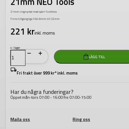
21mm NEO Tools
21mm ringnyckel med spärr funktion
Finns tillgängliga från 8mm till 32mm
221
kr
inkl. moms
4 i lager
Ringspärrnyckel
LÄGG TILL
omställbar
21mm
NEO
Tools
Fri frakt över 999 kr* inkl. moms
mängd
Har du några funderingar?
Öppet mån-tors 07:00 - 16:00 fre 07:00-15:00
Maila oss
Ring oss