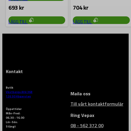
omkopplingsspak för bekväm
omkopplingsspak för bekväm
693
kr
704
kr
riktningsväxling, ringsidan krökt
riktningsväxling, ringsidan krökt
15°
15°
LÄGG TILL
LÄGG TILL
Kontakt
Butik
Västberga Allé 36B
Maila oss
126 30 Hägersten
Till vårt kontaktformulär
Öppettider
Mån-Fred:
Ring Vepax
06.30 - 16.00
Lör-Sön:
08 - 562 372 00
Stängt