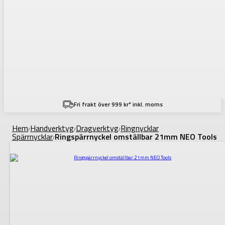
Fri frakt över 999 kr* inkl. moms
Hem
Handverktyg
Dragverktyg
Ringnycklar
/
/
/
Spärrnycklar
Ringspärrnyckel omställbar 21mm NEO Tools
/