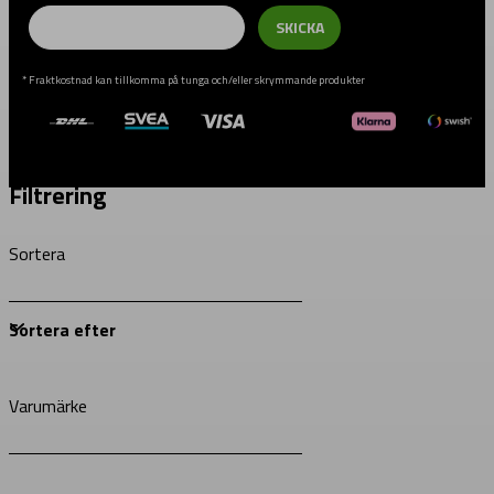
Email
SKICKA
* Fraktkostnad kan tillkomma på tunga och/eller skrymmande produkter
Filtrering
Sortera
Varumärke