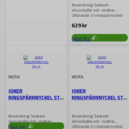
Användning: Sexkant-
skruvskallar och -muttrar
Utförande: U-ringspärrnyckel,
omkopplingsspak för bekväm
629
kr
riktningsväxling, ringsidan krökt
15°
LÄGG TILL
WERA
Wera 6000 Joker 11 Set
1 U-ringspärrnyckel-
WERA
WERA
sats
JOKER
JOKER
U-ringspärrnyckel-sats 11 delar
RINGSPÄRRNYCKEL STL
RINGSPÄRRNYCKEL STL
I robust fodral
14
16
4 515
kr
Användning: Sexkant-
Användning: Sexkant-
skruvskallar och -muttrar
skruvskallar och -muttrar
Utförande: U-ringspärrnyckel,
Utförande: U-ringspärrnyckel,
LÄGG TILL