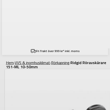
Fri frakt över 999 kr* inkl. moms
Hem
VVS & inomhusklimat
Rörkapning
Ridgid Röravskärare
/
/
/
151-ML 10-50mm