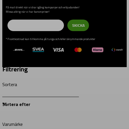
Få mail direkt när vi drar igång kampanjer och erbjudanden!
Missa aldrig när vi har kanonpriser!
Email
SKICKA
* Fraktkostnad kan tillkomma på tunga och/eller skrymmande produkter
Filtrering
Sortera
Varumärke