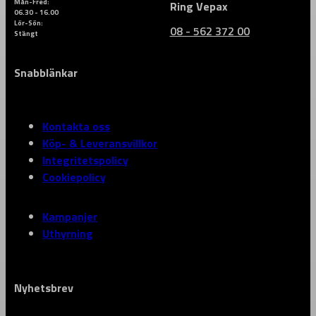
Mån-Fred:
Ring Vepax
06.30 - 16.00
Lör-Sön:
08 - 562 372 00
Stängt
Snabblänkar
Kontakta oss
Köp- & Leveransvillkor
Integritetspolicy
Cookiepolicy
Kampanjer
Uthyrning
Nyhetsbrev