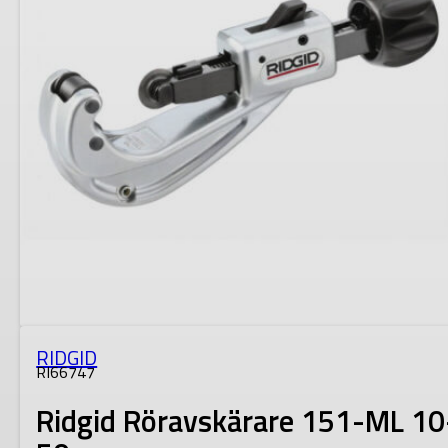
RIDGID
RI66747
Ridgid Röravskärare 151-ML 10