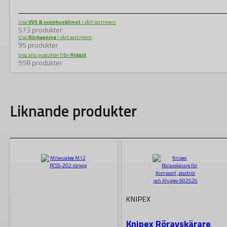
Visa
VVS & inomhusklimat
i vårt sortiment
573 produkter
Visa
Rörkapning
i vårt sortiment
95 produkter
Visa alla produkter från
Ridgid
558 produkter
Liknande produkter
KNIPEX
Knipex Röravskärare