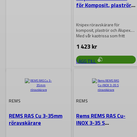
för Komposit, plaströr
och Aluplex 902525
Knipex röravskärare för
komposit, plaströr och Alupex.
Med vår kaptrissa som fritt
roterar minimeras
1 423
kr
ansträngningen…
LÄGG TILL
MILWAUKEE
Milwuakee M12 PCSS-
202 rörkap
REMS
REMS
REMS RAS Cu 3-35mm
Rems REMS RAS Cu-
Milwaukee M 12 PCSS rörkap är
röravskärare
INOX 3-35 S
det världens första rörkap som
röravskärare
kan kapa installerade rör,…