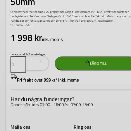
50mm
Sänk kostnaderna för dina VVS-projekt med Ridgid Röravskärare 151-ML! Perfekt för proffs och
hobbyister som behöver kapa flerlagerrör på 10-50mm snabbt och effektivt.. Med sitt ergonomis
handtag är den lätt att använda och ger dig full kontroll över avskärningsprocessen.
STD trissa E-545
1 998
kr
inkl. moms
Leveranstid 3-7 arbetsdagar.
Ridgid
LÄGG TILL
Röravskärare
151-
ML
10-
Fri frakt över 999 kr* inkl. moms
50mm
mängd
Har du några funderingar?
Öppet mån-tors 07:00 - 16:00 fre 07:00-15:00
Maila oss
Ring oss