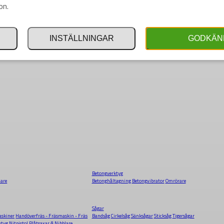
on.
INSTÄLLNINGAR
GODKÄN
Betongverktyg
dare
Betonghåltagning
Betongvibrator
Omrörare
Sågar
skiner
Handöverfräs - Fräsmaskin - Fräs
Bandsåg
Cirkelsåg
Sänksågar
Sticksåg
Tigersågar
ktyg
Nitpistol
Plåtsaxar & Nibblare