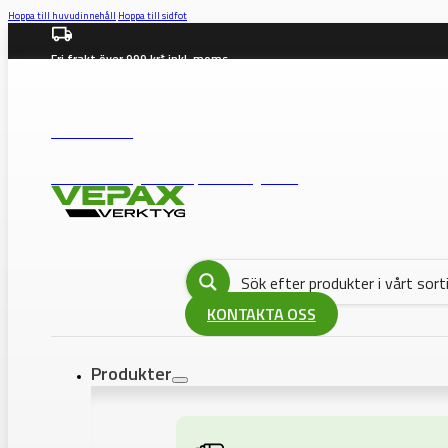
Hoppa till huvudinnehåll
Hoppa till sidfot
Fri frakt över 999 kr* inkl. moms
info@vepax.se
08-562 372 00
BUTIK: Västberga Allé 36B, 12630 Hägersten
KONTAKTA OSS
Produkter