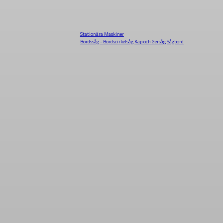
Stationära Maskiner
Bordssåg - Bordscirkelsåg
Kap och Gersåg
Sågbord