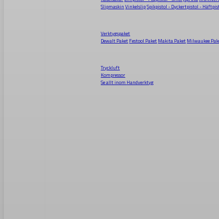
Slipmaskin
Vinkelslip
Spikpistol - Dyckertpistol - Häftpis
Verktygspaket
Dewalt Paket
Festool Paket
Makita Paket
Milwaukee Pak
Tryckluft
Kompressor
Se allt inom
Handverktyg