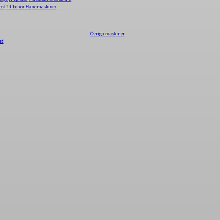
tol
Tillbehör Handmaskiner
Övriga maskiner
et