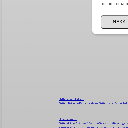
mer informati
NEKA
Batterier och laddare
Batteri
Batteri + Batteriladdare - Batteripaket
Batterilad
Handmaskiner
Batteridrivna Spärrskaft
Varmluftspistol
Håltagningsma
Kabelsaxar
Limpistol - Fogpistol - Smörjspruta
Multiver