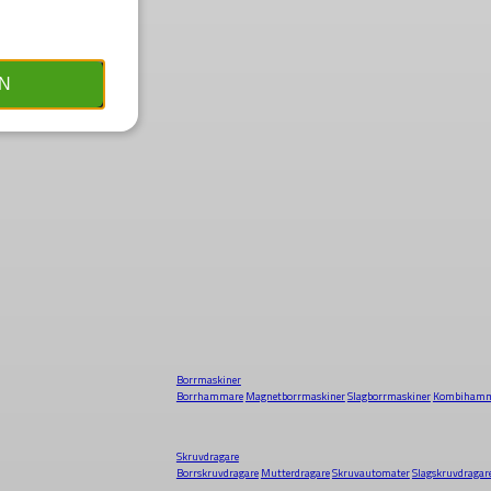
N
Borrmaskiner
Borrhammare
Magnetborrmaskiner
Slagborrmaskiner
Kombihamm
Skruvdragare
Borrskruvdragare
Mutterdragare
Skruvautomater
Slagskruvdragar