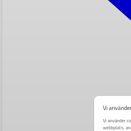
Vi använde
Vi använder co
webbplats, ana