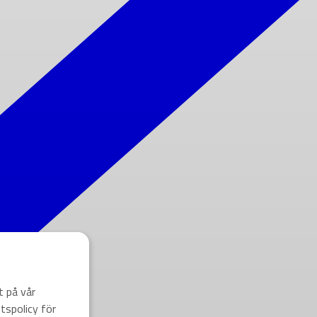
t på vår
tspolicy för