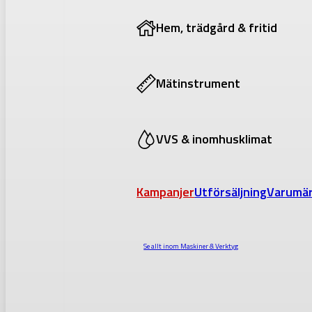
Hem, trädgård & fritid
Mätinstrument
VVS & inomhusklimat
Kampanjer
Utförsäljning
Varumä
Se allt inom
Maskiner & Verktyg