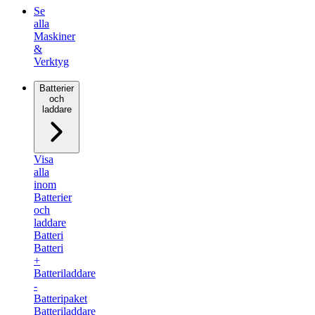
Se
alla
Maskiner
&
Verktyg
Batterier
och
laddare
Visa
alla
inom
Batterier
och
laddare
Batteri
Batteri
+
Batteriladdare
-
Batteripaket
Batteriladdare