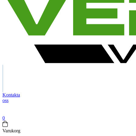
Search
Kontakta
oss
Företag
exkl.
moms
0
Varukorg