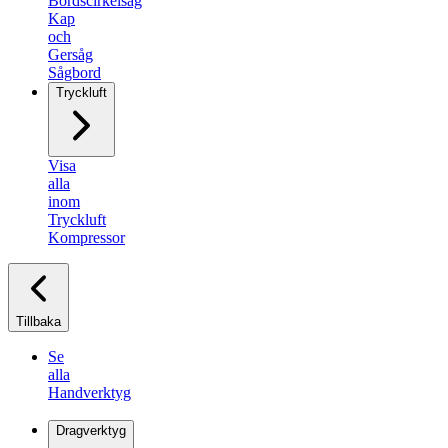
Bordscirkelsåg
Kap
och
Gersåg
Sågbord
Tryckluft
Visa
alla
inom
Tryckluft
Kompressor
Tillbaka
Se
alla
Handverktyg
Dragverktyg