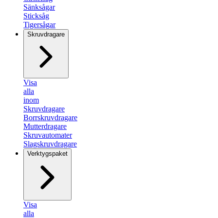
Sänksågar
Sticksåg
Tigersågar
Skruvdragare
Visa
alla
inom
Skruvdragare
Borrskruvdragare
Mutterdragare
Skruvautomater
Slagskruvdragare
Verktygspaket
Visa
alla