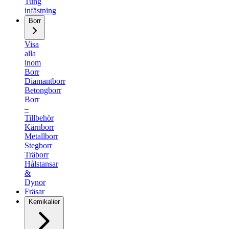
Tung
infästning
Borr
Visa
alla
inom
Borr
Diamantborr
Betongborr
Borr
–
Tillbehör
Kärnborr
Metallborr
Stegborr
Träborr
Hålstansar
&
Dynor
Fräsar
Kemikalier