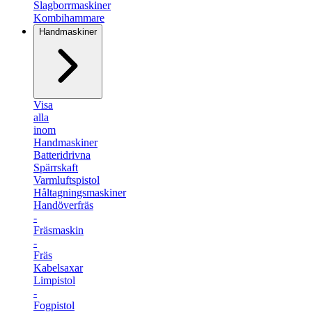
Slagborrmaskiner
Kombihammare
Handmaskiner
Visa
alla
inom
Handmaskiner
Batteridrivna
Spärrskaft
Varmluftspistol
Håltagningsmaskiner
Handöverfräs
-
Fräsmaskin
-
Fräs
Kabelsaxar
Limpistol
-
Fogpistol