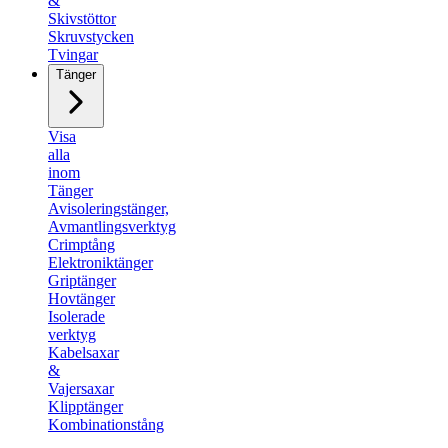
&
Skivstöttor
Skruvstycken
Tvingar
Tänger
Visa
alla
inom
Tänger
Avisoleringstänger,
Avmantlingsverktyg​
Crimptång
Elektroniktänger
Griptänger​
Hovtänger
Isolerade
verktyg
Kabelsaxar
&
Vajersaxar
Klipptänger
Kombinationstång