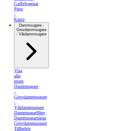
Gaffelvagnar
Pirra
-
Kärra
Dammsugare -
Grovdammsugare
- Våtdammsugare
Visa
alla
inom
Dammsugare
-
Grovdammsugare
-
Våtdammsugare
Dammsugarfilter
Dammsugarpåsar
Grovdammsugare
Tillbehör