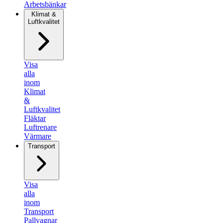
Arbetsbänkar
Klimat &
Luftkvalitet
Visa
alla
inom
Klimat
&
Luftkvalitet
Fläktar
Luftrenare
Värmare
Transport
Visa
alla
inom
Transport
Pallvagnar