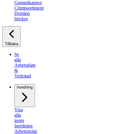
Gummikappor
Crimpsortiment
Domino
brickor
Tillbaka
Se
alla
Arbetsplats
&
Verkstad
Inredning
Visa
alla
inom
Inredning
Arbetsstolar