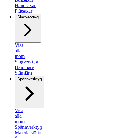
Handsaxar
Plåtsaxar
Slagverktyg
Visa
alla
inom
Slagverktyg
Hammare
Stämjärn
Spännverktyg
Visa
alla
inom
Spännverktyg
Materialstöttor