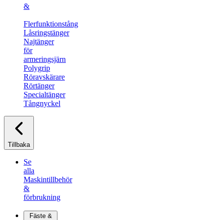
&
Flerfunktionstång
Låsringstänger
Najtänger
för
armeringsjärn
Polygrip
Röravskärare​
Rörtänger
Specialtänger​
Tångnyckel
Tillbaka
Se
alla
Maskintillbehör
&
förbrukning
Fäste &