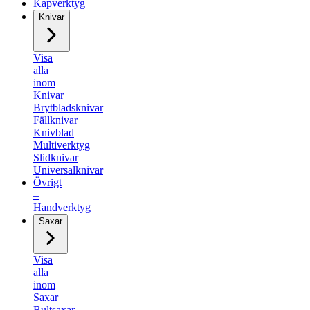
Kapverktyg
Knivar
Visa
alla
inom
Knivar
Brytbladsknivar
Fällknivar
Knivblad
Multiverktyg
Slidknivar
Universalknivar
Övrigt
–
Handverktyg
Saxar
Visa
alla
inom
Saxar
Bultsaxar