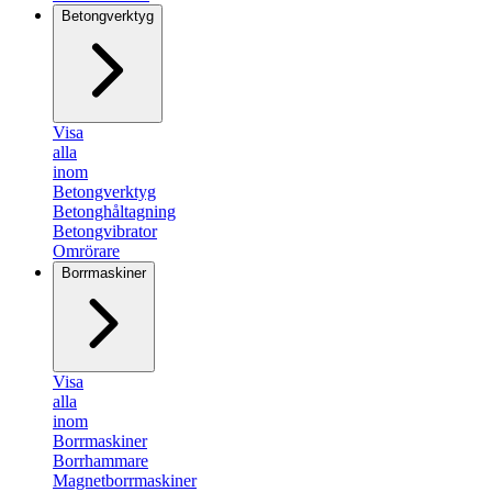
Betongverktyg
Visa
alla
inom
Betongverktyg
Betonghåltagning
Betongvibrator
Omrörare
Borrmaskiner
Visa
alla
inom
Borrmaskiner
Borrhammare
Magnetborrmaskiner