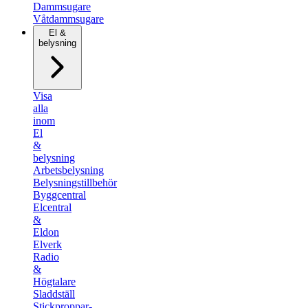
Dammsugare
Våtdammsugare
El &
belysning
Visa
alla
inom
El
&
belysning
Arbetsbelysning
Belysningstillbehör
Byggcentral
Elcentral
&
Eldon
Elverk
Radio
&
Högtalare
Sladdställ
Stickproppar-