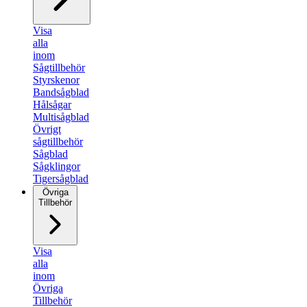
Visa
alla
inom
Sågtillbehör
Styrskenor
Bandsågblad
Hålsågar
Multisågblad
Övrigt
sågtillbehör
Sågblad
Sågklingor
Tigersågblad
Övriga
Tillbehör
Visa
alla
inom
Övriga
Tillbehör