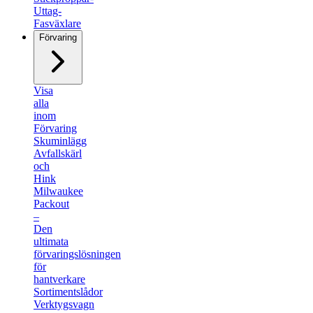
Uttag-
Fasväxlare
Förvaring
Visa
alla
inom
Förvaring
Skuminlägg
Avfallskärl
och
Hink
Milwaukee
Packout
–
Den
ultimata
förvaringslösningen
för
hantverkare
Sortimentslådor
Verktygsvagn