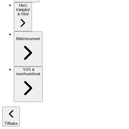
Hem,
trädgård
& fritid
Mätinstrument
VVS &
inomhusklimat
Tillbaka