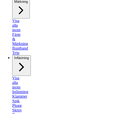
Märkning
Visa
alla
inom
Fäste
&
Märkning
Buntband
Tejp
Infästning
Visa
alla
inom
Infästning
Klammer
Spik
Plugg
Skruv