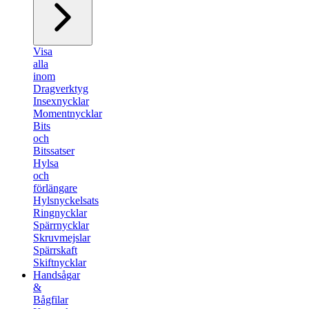
Visa
alla
inom
Dragverktyg
Insexnycklar
Momentnycklar
Bits
och
Bitssatser
Hylsa
och
förlängare
Hylsnyckelsats
Ringnycklar
Spärrnycklar
Skruvmejslar
Spärrskaft
Skiftnycklar
Handsågar
&
Bågfilar