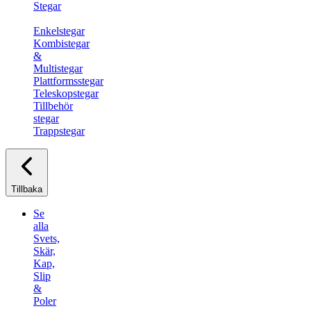
Stegar
Enkelstegar
Kombistegar
&
Multistegar
Plattformsstegar
Teleskopstegar
Tillbehör
stegar
Trappstegar
Tillbaka
Se
alla
Svets,
Skär,
Kap,
Slip
&
Poler