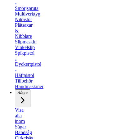
-
Smörjspruta
Multiverktyg
Nitpistol
Plåtsaxar
&
Nibblare
Slipmaskin
Vinkelslip
Spikpistol
-
Dyckertpistol
-
Häftpistol
Tillbehör
Handmaskiner
Sågar
Visa
alla
inom
Sågar
Bandsåg
Cirkelsåg