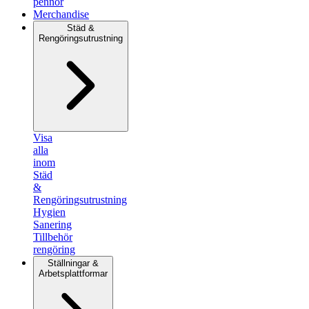
pennor
Merchandise
Städ &
Rengöringsutrustning
Visa
alla
inom
Städ
&
Rengöringsutrustning
Hygien
Sanering
Tillbehör
rengöring
Ställningar &
Arbetsplattformar